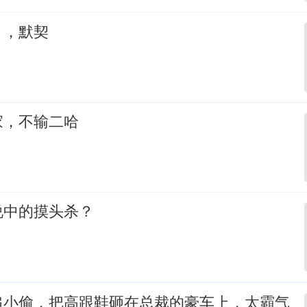
，，默契
家，不输二哈
说中的摸头杀？
追小偷，把高跟鞋砸在总裁的豪车上，太霸气