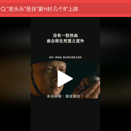
“老头乐”悬挂“蒙H好几个8”上路
服务提质，内需扩容有保障
河南：领导干部要带头休假
公职人员被举报在职校开餐厅超市
反制美国！中方公布5项措施
外交部回应日本将中国列为最大挑战
你常吃的兰州拉面要改名了
长安航空通报旅客所带充电宝自燃：航班备降武汉，
一枚俄导弹都没击落 泽连斯基发声
妻子举报高管丈夫涉嫌重婚案进展
尊界V800/V680上市1小时大定2115台