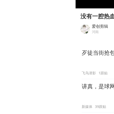
00:00
Play
没有一腔热
爱创剪辑
河南
歹徒当街抢
飞鸟潜影
1跟贴
讲真，是球
新媒体
39跟贴