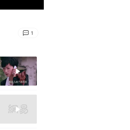
00:40
Enter
fullscreen
1