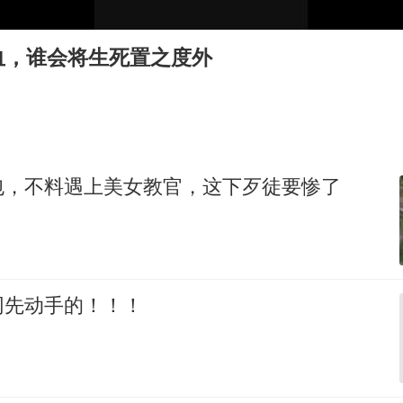
22名中国乘客遭拒载 泰国机场致歉
周杰伦晒打网球图 配文：照打
血，谁会将生死置之度外
“中国游”持续带火“中国购”
海南一编制教师岗出现高分断档考生
李在明：韩国进入国家灾难状态
“老登”这个词错在哪里
包，不料遇上美女教官，这下歹徒要惨了
女子旅游错把丧葬品当纪念品买下
坚持党全面领导和党中央集中统一领导
网先动手的！！！