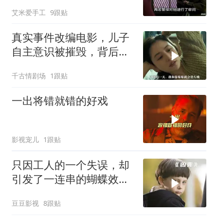
艾米爱手工
9跟贴
真实事件改编电影，儿子
自主意识被摧毁，背后故
事引反思
千古情剧场
1跟贴
一出将错就错的好戏
影视宠儿
1跟贴
只因工人的一个失误，却
引发了一连串的蝴蝶效
应！惊悚片《凶兆》
豆豆影视
8跟贴