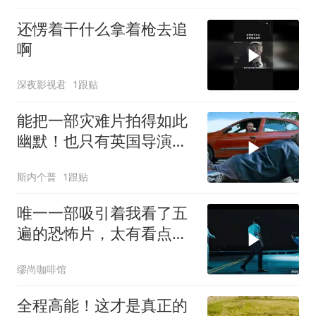
还愣着干什么拿着枪去追
啊
深夜影视君
1跟贴
能把一部灾难片拍得如此
幽默！也只有英国导演才
能做到吧！
斯内个普
1跟贴
唯一一部吸引着我看了五
遍的恐怖片，太有看点
了，爽到极致
缪尚咖啡馆
全程高能！这才是真正的