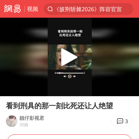
视频
《披荆斩棘2026》阵容官宣
夏日经济乘热而上 消费市场向新而行
于东来回应胖东来近25年老店年底关闭
见到女儿瞬间父亲眼里有了光
刘嘉玲晒与周星驰合照
香港刷新1884年以来最高气温纪录
独闯南太行的失联女生最后轨迹已确认
00:00
00:43
央视新主播李秋莹母校发文祝贺
Play
Ent
full
上门女婿出轨女邻居多年被判重婚罪
看到刑具的那一刻比死还让人绝望
国足U17与阿森纳决赛取消 并列冠军
靓仔影视君
3
河南
上海全力守护市民“菜篮子”