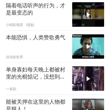
隔着电话听声的行为，才
是最变态的
小晴影视君
1跟贴
本能恐惧，人类赞歌勇气
佳佳的世界
单身寡妇每天晚上都被村
里的光棍惦记，没想到她
竟这样做
一条剧
能被关押在这里的人物都
是狠人！