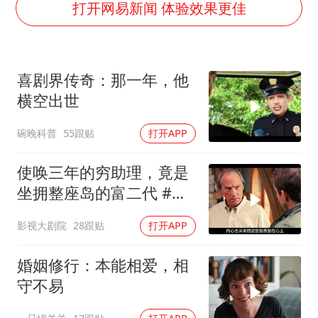
暑期研学游升温 在旅途中增长知识
打开网易新闻 体验效果更佳
猫咪过火把节被抹成黑猫
BLG经理辟谣Bin离队
喜剧界传奇：那一年，他
以军士兵把枪口对准中国记者
横空出世
云南一男子胃中取出180颗铁钉
碗晚科普
55跟贴
打开APP
曹颖儿子首次演长剧
“开学三件套”全线暴涨
使唤三年的穷助理，竟是
总书记点赞的非遗苗绣焕发新生机
坐拥整座岛的富二代 #电
影解说
影视大剧院
28跟贴
打开APP
婚姻修行：本能相爱，相
守不易