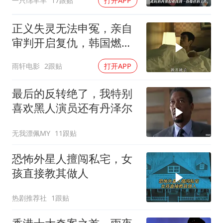
一只绵羊羊
17跟贴
打开APP
正义失灵无法申冤，亲自
审判开启复仇，韩国燃爽
复仇影片
雨轩电影
2跟贴
打开APP
最后的反转绝了，我特别
喜欢黑人演员还有丹泽尔
无我漂佩MY
11跟贴
恐怖外星人擅闯私宅，女
孩直接教其做人
热剧推荐社
1跟贴