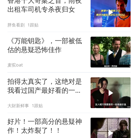
香港十大奇案之首，雨夜
出租车司机专杀夜归女
胖鱼看剧
1跟贴
《万能钥匙》，一部被低
估的悬疑恐怖佳作
麦驼oat
拍得太真实了，这绝对是
我看过国产最好看的一部
电影，看了五遍！
大財新鲜事
1跟贴
好片！一部高分的悬疑神
作！太炸裂了！！