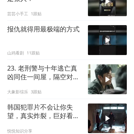
芸芸小手工
1跟贴
报仇就得用最极端的方式
山鸡看剧
11跟贴
23. 老刑警与十年逃亡真
凶同住一间屋，隔空对视
上演宿命对决 ！
大象影综乐
3跟贴
韩国犯罪片不会让你失
望，真实炸裂，巨好看！
一秒也舍不得快进！
悦悦知识分享