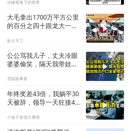
冷峻视角下的世界
大毛拿出1700万平方公里
的百分之四十跟龙大一起
开发[震惊][震惊]
粘土手工
公公骂我儿子，丈夫冷眼
婆婆偷笑，隔天我带娃改
姓迁户口全家懵了！
雪姐故事多
年终奖差43倍，我躺平30
天被辞，领导一天狂接47
个退单电话
小兔子发现大事情