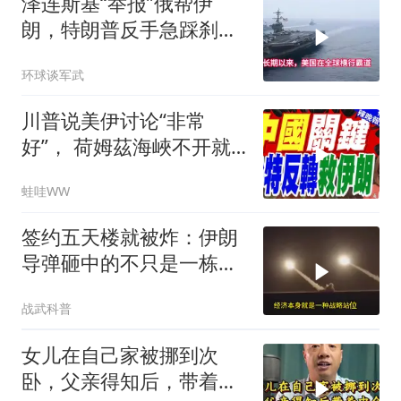
泽连斯基“举报”俄帮伊
朗，特朗普反手急踩刹
车，美国霸权底气尽失
环球谈军武
川普说美伊讨论“非常
好”， 荷姆茲海峽不开就
出重拳｜帅化民.孙大千.
蛙哇WW
谢寒冰｜辣晚报20260805
签约五天楼就被炸：伊朗
导弹砸中的不只是一栋
楼，是中企在中东整张底
战武科普
牌
女儿在自己家被挪到次
卧，父亲得知后，带着中