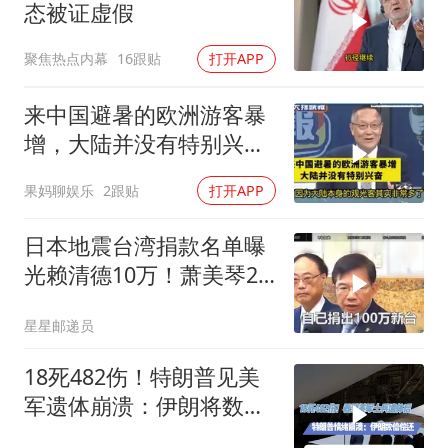
态被证虚假
聚焦热点内幕
16跟贴
打开APP
来中国避暑的欧洲游客暴
增，大陆并没有特别兴
奋！介文汲
果妈聊娱乐
2跟贴
打开APP
日本地震台湾捐款名单曝
光赖清德10万！萧美琴20
万，郑丽文100万
星星邮递员
18死482伤！特朗普见美
军遗体崩溃：伊朗将数倍
偿还