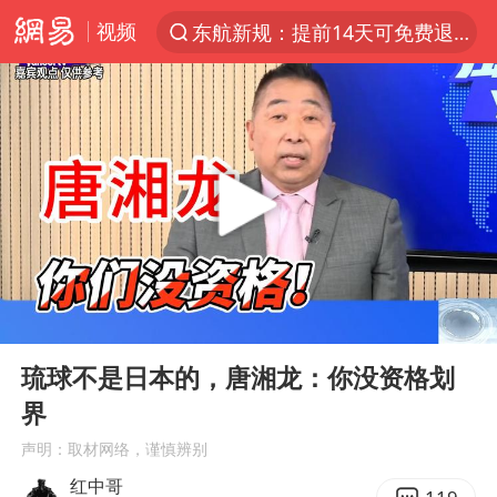
视频
东航新规：提前14天可免费退改签
“电影+”如何激发千亿级消费新活力？
日本试射“战斧”导弹，国防部回应
台风白海豚中心风力增强
向鹏0-3不敌张本智和
百花奖开幕式
四川宜宾高县4.9级地震致1死
00:00
07:50
广东雷州通报特教老师招聘违规事件
Play
Ent
full
山东一元代青花杯离奇失踪
琉球不是日本的，唐湘龙：你没资格划
界
“新疆阿勒泰八月能滑雪”不实
声明：取材网络，谨慎辨别
刘国正说向鹏打得很窝囊
红中哥