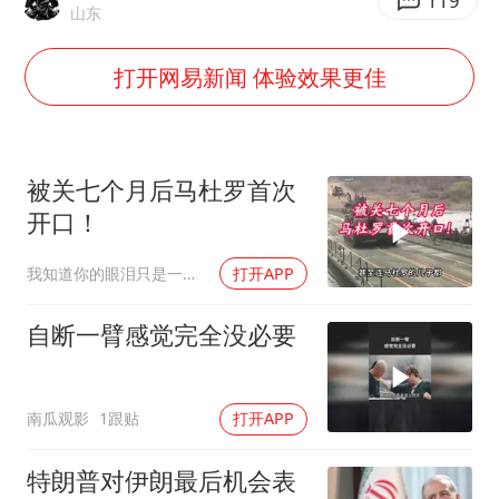
我国外贸延续良好增长态势
119
山东
国防部：中国军队坚决反制任何闹海挑衅图谋
打开网易新闻 体验效果更佳
陈幸同晋级WTT横滨冠军赛8强
宇树科技中一签需缴款7.54万元
两名乘客在飞机上因调节座椅起冲突
被关七个月后马杜罗首次
女儿为争财产堵门阻挠父亲出殡
开口！
今日立秋你咬秋了吗
我知道你的眼泪只是一种无奈
打开APP
夯实基础开新局
自断一臂感觉完全没必要
南瓜观影
1跟贴
打开APP
特朗普对伊朗最后机会表