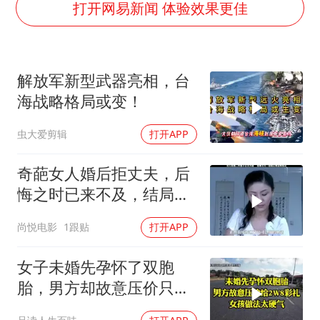
美股存储板块集体大跌
打开网易新闻 体验效果更佳
中巨芯：上半年归母净利润1405.77万元
东航：国内客票提前14天免费退改
解放军新型武器亮相，台
日本试射“战斧”导弹，国防部回应
海战略格局或变！
名创优品回应女子吐槽内裤质量差
虫大爱剪辑
打开APP
百花奖开幕式
胡彦斌韩磊 谁帮谁
奇葩女人婚后拒丈夫，后
夯实基础开新局
悔之时已来不及，结局令
人唏嘘不已
尚悦电影
1跟贴
打开APP
女子未婚先孕怀了双胞
胎，男方却故意压价只给
2万8彩礼