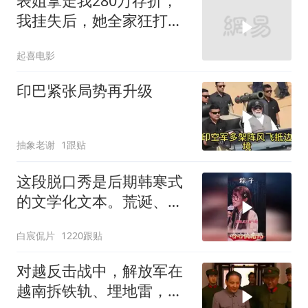
表姐拿走我280万存折，
我挂失后，她全家狂打
200个电话
起喜电影
印巴紧张局势再升级
抽象老谢
1跟贴
这段脱口秀是后期韩寒式
的文学化文本。荒诞、激
愤又温暖
白宸侃片
1220跟贴
对越反击战中，解放军在
越南拆铁轨、埋地雷，是