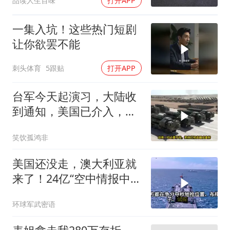
品读人生百味
打开APP
一集入坑！这些热门短剧
让你欲罢不能
刺头体育
5跟贴
打开APP
台军今天起演习，大陆收
到通知，美国已介入，日
本涉台表述也变了
笑饮孤鸿非
美国还没走，澳大利亚就
来了！24亿“空中情报中
心”刚到手就杀入南海
环球军武密语