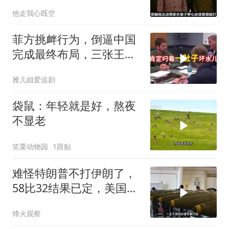
真的吗？
他走我心既空
菲方挑衅行为，倒逼中国
完成最终布局，三张王牌
现身黄岩岛
雅儿姐爱追剧
袋鼠：年轻就是好，熬夜
不显老
笑栗动物园
1跟贴
难怪特朗普不打伊朗了，
58比32结果已定，美国专
家：一个时代结束
烽火观察