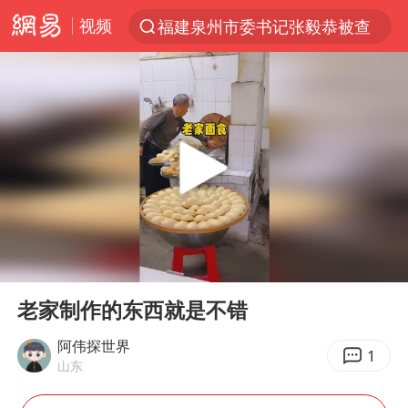
视频
福建泉州市委书记张毅恭被查
“电影+”如何激发千亿级消费新活力？
全球首个长时储能一体化产业园量产
台风白海豚已进入24小时警戒线
“秋天的第一杯奶茶”6岁了
上海：台风白海豚或将带来龙卷风
四川宜宾高县4.9级地震致1死
00:00
00:14
国乒男单横滨冠军赛全军覆没
Play
Ent
full
38岁演员求职万岁山NPC成功
老家制作的东西就是不错
胡彦斌获《歌手2026》歌王
阿伟探世界
1
山东
U17国足三连胜晋级明日之星半决赛