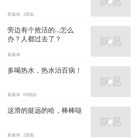
新媒体
2跟贴
旁边有个抢活的…怎么
办？人都过去了？
新媒体
多喝热水，热水治百病！
新媒体
69跟贴
这滑的挺远的哈，棒棒哒
新媒体
2跟贴