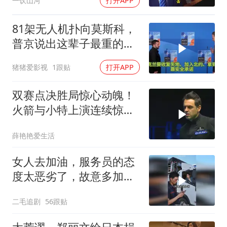
一饮山河
打开APP
81架无人机扑向莫斯科，
普京说出这辈子最重的一
句话
猪猪爱影视
1跟贴
打开APP
双赛点决胜局惊心动魄！
火箭与小特上演连续惊险
反转，结局舒服了
薛艳艳爱生活
女人去加油，服务员的态
度太恶劣了，故意多加油
多收钱！
二毛追剧
56跟贴