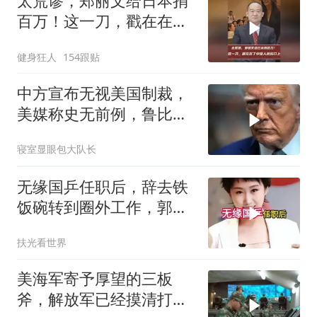
太荒谬，郑丽文给日本捐
百万！这一刀，戳在在了
中国人的伤口上
健身狂人
154跟贴
中方宣布无视美国制裁，
美媒称史无前例，鲁比
奥：或追加二次制裁
寝室显眼包大队长
无缘国乒任职后，辞去铁
饭碗转到圈外工作，郭跃
如今级别年薪多少
扶光看世界
美海军寄予厚望的三板
斧，解放军已经摸清打