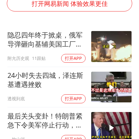
我国外贸延续良好增长态势
打开网易新闻 体验效果更佳
国防部：中国军队坚决反制任何闹海挑衅图谋
“新疆阿勒泰八月能滑雪”不实
隐忍四年终于掀桌，俄军
女儿为争财产堵门阻挠父亲出殡
导弹砸向基辅美国工厂，
夯实基础开新局
背后这步棋太狠了
附允历史观
11跟贴
打开APP
24小时失去四城，泽连斯
基遭遇挫败
透视到底
打开APP
最后关头变卦！特朗普紧
急下令美军停止行动，他
认清了残酷的现实！