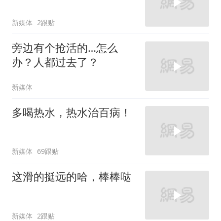
新媒体
2跟贴
旁边有个抢活的…怎么
办？人都过去了？
新媒体
多喝热水，热水治百病！
新媒体
69跟贴
这滑的挺远的哈，棒棒哒
新媒体
2跟贴