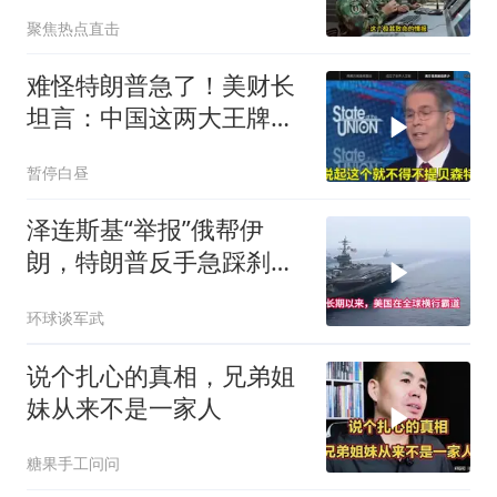
法，海空一体联手接下
聚焦热点直击
难怪特朗普急了！美财长
坦言：中国这两大王牌，
彻底锁死美国咽喉
暂停白昼
泽连斯基“举报”俄帮伊
朗，特朗普反手急踩刹
车，美国霸权底气尽失
环球谈军武
说个扎心的真相，兄弟姐
妹从来不是一家人
糖果手工问问