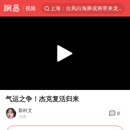
视频
上海：台风白海豚或将带来龙卷风
38岁演员求职万岁山NPC成功
国乒男单横滨冠军赛全军覆没
四川宜宾高县4.9级地震致1死
秋天的第一杯奶茶到底有多火
日本试射“战斧”导弹，国防部回应
东航：国内客票提前14天免费退改
00:00
06:22
百花奖开幕式
Play
Ent
full
美股存储板块集体大跌
气运之争！杰克复活归来
U17国足三连胜晋级明日之星半决赛
新科文
0
河南
胡彦斌韩磊 谁帮谁