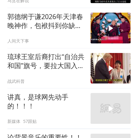
马贪在解说
郭德纲于谦2026年天津春
晚神作，包袱抖到你缺氧
笑到肚子疼！
人间天下事
琉球王室后裔打出“自治共
和国”旗号，要拉大国入局
制衡美日
战武科普
讲真，是球网先动手
的！！！
新媒体
57跟贴
论背景音乐的重要性！！