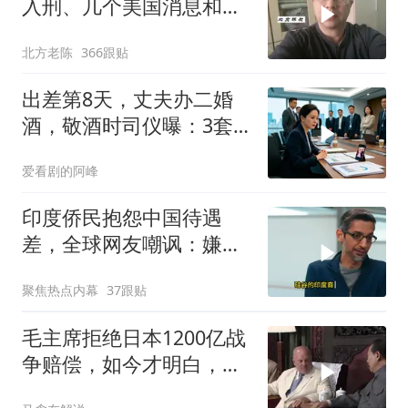
入刑、几个美国消息和俄
乌战争进展
北方老陈
366跟贴
出差第8天，丈夫办二婚
酒，敬酒时司仪曝：3套
房2家公司被前妻冻结
爱看剧的阿峰
印度侨民抱怨中国待遇
差，全球网友嘲讽：嫌差
就回印度啊
聚焦热点内幕
37跟贴
毛主席拒绝日本1200亿战
争赔偿，如今才明白，主
席的良苦用心