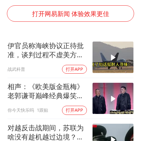
上海将苏州河水强排至黄浦江
广岛长崎的昨天未必不会是日本的明天
打开网易新闻 体验效果更佳
易烊千玺金鸡百花双料影帝
国内发现多起“Sorry”勒索病毒攻击
伊官员称海峡协议正待批
高铁双人座被免票儿童挤成3人座
准，谈判过程不虚美方；
公安部通报：抓获犯罪嫌疑人8200余名
美方将解除对伊港口的封
战武科普
打开APP
锁
我国民营企业创新动能持续增强
“老戏骨”秦焰去世
相声：《欧美版金瓶梅》
老郭谦哥巅峰经典爆笑相
真理之光，何以能照亮复兴之路？
声太搞笑太逗了
你今天快乐吗
1跟贴
打开APP
对越反击战期间，苏联为
啥没有趁机越过边境？关