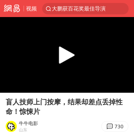
视频
大鹏获百花奖最佳导演
外交部：百余名菲律宾公民被依法处理
7月份居民消费价格指数保持温和上涨
中使馆：重大涉诈逃犯檀某落网
外交部：藏南地区是中国领土
独闯南太行失联女子遗体已找到
哥伦比亚强震已致超20人死亡
00:00
04:29
台湾不是国家不存在“国格”
Play
Ent
full
哥伦比亚发生7.5级地震
盲人技师上门按摩，结果却差点丢掉性
命！惊悚片
男子攒206小时加班调休被拒获赔1.6万
伊朗最高领袖将任命数名高级指挥官
牛牛电影
730
山东