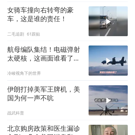
女骑车撞向右转弯的豪
车，这是谁的责任！
二毛追剧
61跟贴
航母编队集结！电磁弹射
太硬核，这画面谁看了不
迷糊？
冷峻视角下的世界
伊朗打掉美军王牌机，美
国为何一声不吭
战武科普
北京购房政策和医生漏诊