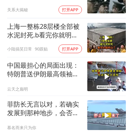
键在于一个字
关系大揭秘
打开APP
上海一整栋28层楼全部被
水泥封死.b看完你就明白
了..s
小陆搞笑日常
90跟贴
打开APP
中国最担心的局面出现：
特朗普送伊朗最高领袖一
句话，伊这次危险
云天之巅明
菲防长无言以对，若确实
发展到那种地步，会否上
前线
慕名而来只为你