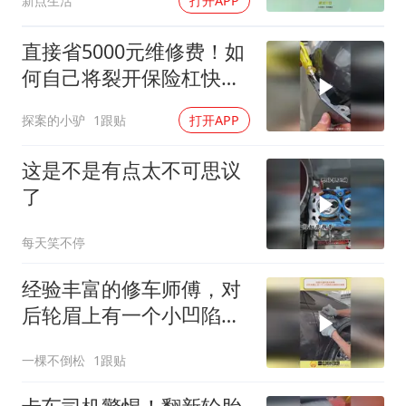
新点生活
打开APP
直接省5000元维修费！如
何自己将裂开保险杠快速
修复的完美如新？
探案的小驴
1跟贴
打开APP
这是不是有点太不可思议
了
每天笑不停
经验丰富的修车师傅，对
后轮眉上有一个小凹陷的
车辆动手修理
一棵不倒松
1跟贴