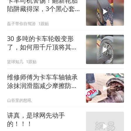
卡车司机警惕！翻新轮胎
陷阱藏得深，3个黑心套
路看完惊出冷汗
磊子带你自驾游
1跟贴
30 多吨的卡车轮毂变形
了，如何用千斤顶将其完
美修复？
篮球知几
1跟贴
维修师傅为卡车车轴轴承
涂抹润滑脂减少摩擦防磨
损确保行车安全
山谷里的怒吼
讲真，是球网先动手
的！！！