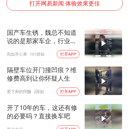
《龙餐馆》 冲奖
打开网易新闻 体验效果更佳
暑期研学游升温 在旅途中增长知识
国足U17与阿森纳决赛取消 并列冠军
国产车生锈，魏总不知道
猫咪过火把节被抹成黑猫
说的是那家车企，行业内
宝妈给四胞胎取名平安喜乐
心知肚明
宛如开心果
101跟贴
打开APP
构建更高水平的全民健身公共服务体系
BLG经理辟谣Bin离队
隔壁车位开门撞凹痕？维
总书记点赞的非遗苗绣焕发新生机
修费高到让你怀疑人生
爱下厨的阿酾
2跟贴
打开APP
开了10年的车，这还有修
的必要吗？直接换车吧