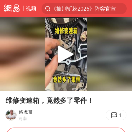
视频
《披荆斩棘2026》阵容官宣
夏日经济乘热而上 消费市场向新而行
于东来回应胖东来近25年老店年底关闭
以拒绝“和平委员会”的加沙和平计划
浙江省甬江发生2026年第1号洪水
全球最大级别运输船通过长江大桥
白海豚北上或致京津冀暴雨
00:00
00:17
上海全力守护市民“菜篮子”
Play
Ent
full
上门女婿出轨女邻居多年被判重婚罪
维修变速箱，竟然多了零件！
香港刷新1884年以来最高气温纪录
路虎哥
1
河南
美将每月供乌爱国者拦截导弹