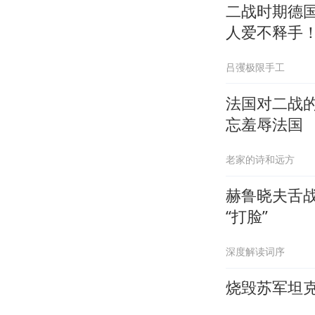
二战时期德
人爱不释手
吕彏极限手工
法国对二战
忘羞辱法国
老家的诗和远方
赫鲁晓夫舌
“打脸”
深度解读词序
烧毁苏军坦克