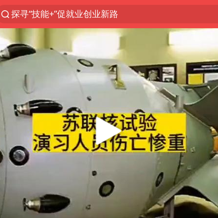
探寻“技能+”促就业创业新路
被泰航拒载中国乘客：免费改签没兑现
台风白海豚或在华东沿海登陆
38岁山东财大教授刘海明逝世
因凡蒂诺首次公开道歉
FIFA官方支持因凡蒂诺
人贩子“梅姨”真实姓名曝光
《Monica》填词人黎彼得去世
谷歌首席科学家Jeff Dean离职创业
如何把百年大党建设得更加坚强有力
多专业取消艺考 文化工作者要有文化