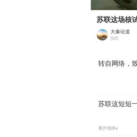
00:00
Play
苏联这场核
大秦论道
陕西
转自网络，
苏联这短短
离开地球a