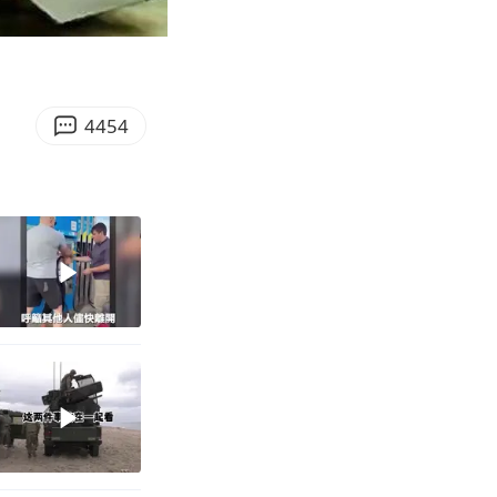
03:37
Enter
fullscreen
4454