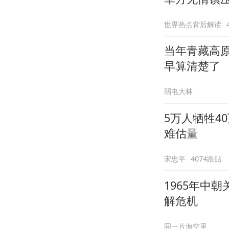
世界热点背后解读
当年青藏高
早算清楚了
弱电大林
5万人牺牲4
难估量
宋忠平
4074跟贴
1965年中
解危机
同一片海空里