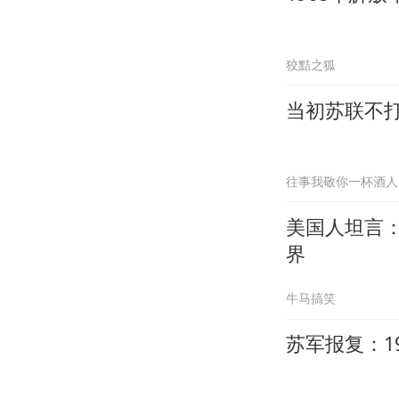
狡黠之狐
当初苏联不
往事我敬你一杯酒人
美国人坦言
界
牛马搞笑
苏军报复：1