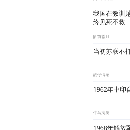
我国在教训
终见死不救
阶前霜月
当初苏联不
靓仔情感
1962年中
牛马搞笑
1968年解