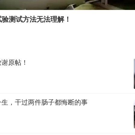
“银行午休1.5小时”留个窗口行不行
你常吃的兰州拉面要改名了
试验测试方法无法理解！
41岁女子为鼓励女儿考上985研究生
陕西柞水遭遇暴雨五千余户群众转移
董路致歉：泰国10岁黑人父母是伪造的
一枚俄导弹都没击落 泽连斯基发声
致谢原帖！
总书记关心百姓身边这些民生大事
一生，干过两件肠子都悔断的事