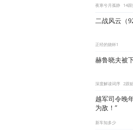
夜寒兮月孤静
14跟
二战风云（9
正经的烧杯1
赫鲁晓夫被
深度解读词序
2跟
越军司令晚
为敌！”
新车知多少