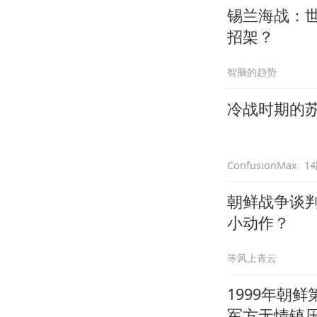
锡兰海战：
招架？
智脑的趋势
冷战时期的
1
ConfusionMax
朝鲜战争谈
小动作？
等风上青云
1999年朝
军方无情镇