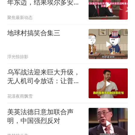
年东边，结果埃尔多安把
后院抄了
聚焦最新动态
地球村搞笑合集三
浮光惊掠影
乌军战法迎来巨大升级，
无人机司令放话：让普京
看看，谁才是赢家
花漾夜雨飘雪
美英法德日意加联合声
明，中国强烈反对