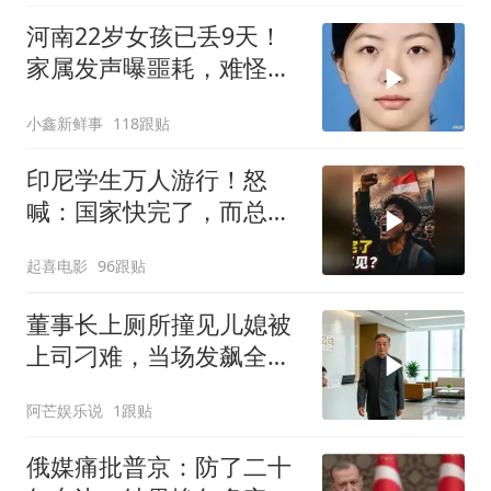
河南22岁女孩已丢9天！
家属发声曝噩耗，难怪搜
救犬也闻不到气味
小鑫新鲜事
118跟贴
印尼学生万人游行！怒
喊：国家快完了，而总统
却装看不见？
起喜电影
96跟贴
董事长上厕所撞见儿媳被
上司刁难，当场发飙全场
傻眼
阿芒娱乐说
1跟贴
俄媒痛批普京：防了二十