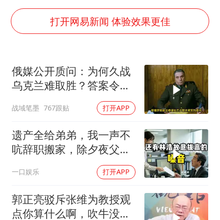
女子发现前夫婚内与第三者育子
上海大部迎大暴雨
打开网易新闻 体验效果更佳
国足U17与阿森纳决赛取消 并列冠军
上门女婿出轨女邻居多年被判重婚罪
俄媒公开质问：为何久战
构建更高水平的全民健身公共服务体系
乌克兰难取胜？答案令人
王艺迪2-4不敌张本美和止步4强
沉默
战域笔墨
767跟贴
打开APP
奋力开创中国式现代化建设新局面
遗产全给弟弟，我一声不
吭辞职搬家，除夕夜父亲
喊我结账，我笑了
一口娱乐
打开APP
郭正亮驳斥张维为教授观
点你算什么啊，吹牛没