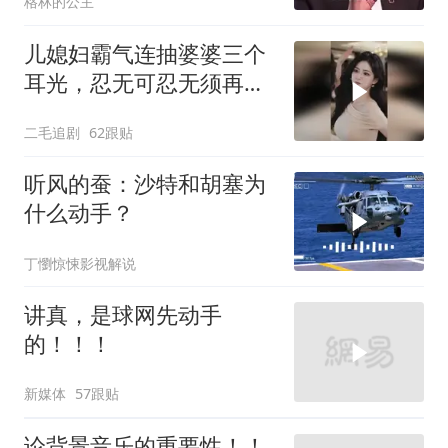
格林的公主
儿媳妇霸气连抽婆婆三个
耳光，忍无可忍无须再
忍，太解气了！
二毛追剧
62跟贴
听风的蚕：沙特和胡塞为
什么动手？
丁懰惊悚影视解说
讲真，是球网先动手
的！！！
新媒体
57跟贴
论背景音乐的重要性！！