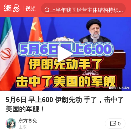
视频
上半年我国经营主体结构持续优化
《披荆斩棘2026》阵容官宣
杭州机场已取消航班388架次
中国籍豪华游艇富商之子在泰国被杀
10余省份将出现强风雨 局地特大暴雨
乌称俄袭击敖德萨致部分区域停电
白海豚北上或致京津冀暴雨
00:00
09:50
上海中心千吨“镇楼神器”摆动明显
Play
Ent
full
浙江省委书记王浩再调度：该停下的坚决停下来，让社会面静下来
5月6日 早上600 伊朗先动 手了，击中了
美国的军舰！
世界第1特鲁姆普斯诺克中国赛一轮游
新疆一婚礼线上邀请引热议
东方寒兔
0
山东