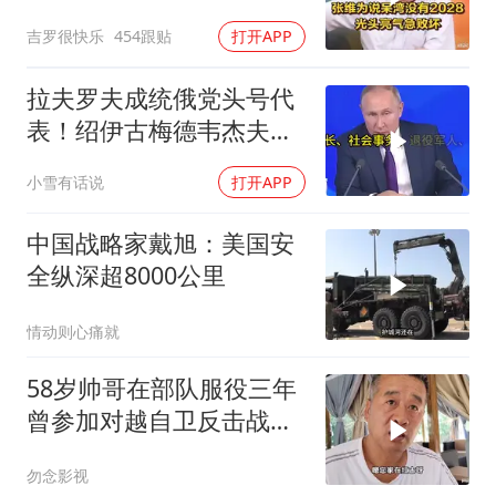
用！
吉罗很快乐
454跟贴
打开APP
拉夫罗夫成统俄党头号代
表！绍伊古梅德韦杰夫双
双出局，普京这步棋你看
小雪有话说
打开APP
懂了吗
中国战略家戴旭：美国安
全纵深超8000公里
情动则心痛就
58岁帅哥在部队服役三年
曾参加对越自卫反击战讲
述猫耳洞里的
勿念影视