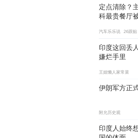
定点清除？
科最贵餐厅
汽车乐乐说
26跟贴
印度这回丢
嫌烂手里
王姐懒人家常菜
伊朗军方正
附允历史观
印度人始终
国的体面