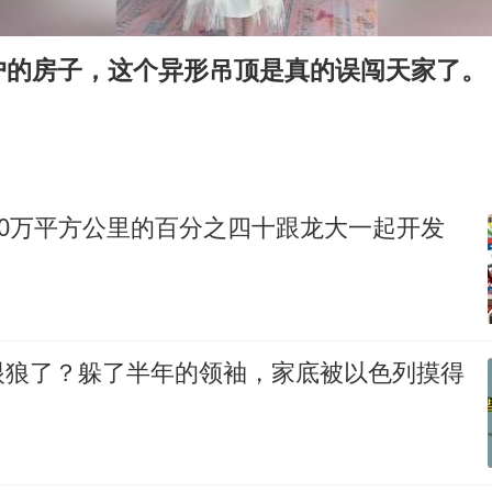
郑国霖回应去景区上班被保安拦下
户的房子，这个异形吊顶是真的误闯天家了。
深圳地面沉降致车辆损坏系谣言
外交部发言人就广岛核爆81周年等答记者问
首次证实！“胶球”存在
东方甄选被判赔偿江小白30万元
00万平方公里的百分之四十跟龙大一起开发
奋进开新局 实干挑大梁
眼狼了？躲了半年的领袖，家底被以色列摸得