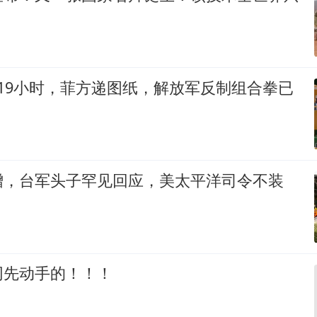
19小时，菲方递图纸，解放军反制组合拳已
增，台军头子罕见回应，美太平洋司令不装
网先动手的！！！