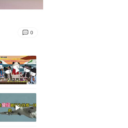
00:16
Enter
fullscreen
0