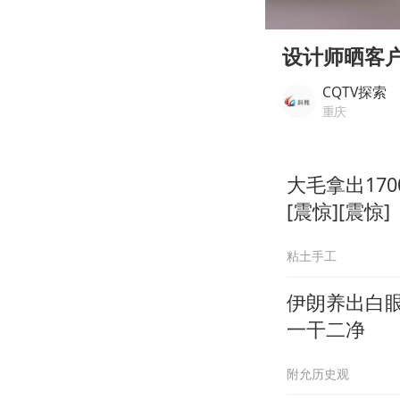
00:00
Play
设计师晒客
CQTV探索
重庆
大毛拿出17
[震惊][震惊]
粘土手工
伊朗养出白
一干二净
附允历史观