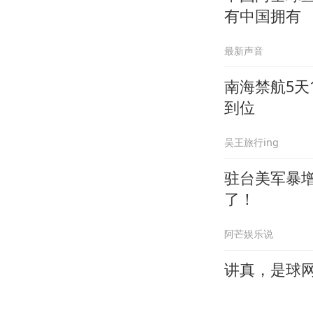
有中国拥有
最新声音
南海禁航5天
到位
吴王旅行ing
驻台美军暴
了！
阿芒娱乐说
讲真，是球