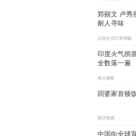
郑丽文 卢
耐人寻味
记录生活日常阿蜴
印度火气彻
全数落一遍
烽火观察
回婆家首顿
靓仔情感
中国向全球