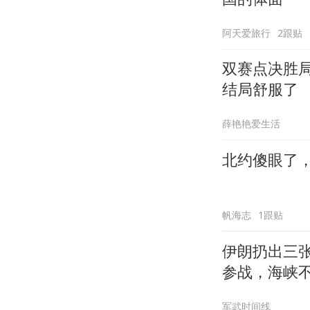
阿天爱旅行
2跟贴
双赛点决胜
结局舒服了
薛艳艳爱生活
北约傻眼了
帆海志
1跟贴
伊朗扔出三
参战，海峡
军武时间线