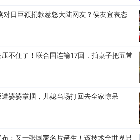
秀燕对日巨额捐款惹怒大陆网友？侯友宜表态
底压不住了！联合国连输17回，拍桌子把五常
饭遭婆婆掌掴，儿媳当场打回去全家惊呆
宣布：又一张国家名片诞生！该技术全世界只