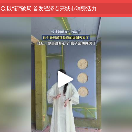
以“新”破局 首发经济点亮城市消费活力
中方回应是否在太平洋海底开采稀土
陈熠被张本美和连扳三局逆转
看守所辅警收受10万获刑1年
宇树科技发行价格150.80元/股
U17国足1分钟轰2球
法国将禁止“未经同意的电话营销”
吉林一“温度计大楼”读数爆表
五粮液渠道价一箱上涨近百元
贵州轮胎子公司获美国退税8136万
CIA被曝已秘密设立古巴工作组
我国编制完成新版全月地质图