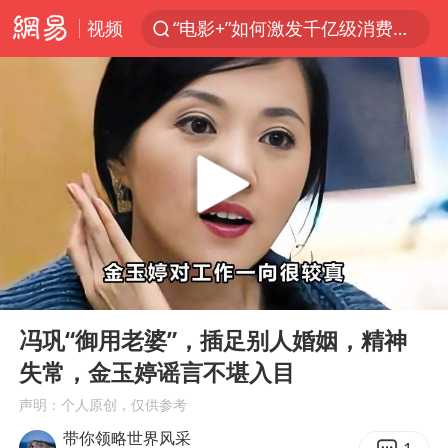
视频
“电影+”如何激发千亿级消费新活力？
国乒男单横滨冠军赛全军覆没
U17国足三连胜晋级明日之星半决赛
东航：国内客票提前14天免费退改
日本试射“战斧”导弹，国防部回应
四川宜宾市高县4.9级地震致1人死亡
台风白海豚中心风力增强
00:00
09:06
百花奖开幕式
Play
Ent
full
“新疆阿勒泰八月能滑雪”不实
冯巩“御用老婆”，插足别人婚姻，精神
失常，金玉婷谣言不堪入目
我国外贸延续良好增长态势
声明：个人原创，仅供参考
国防部：中国军队坚决反制任何闹海挑衅图谋
带你领略世界风采