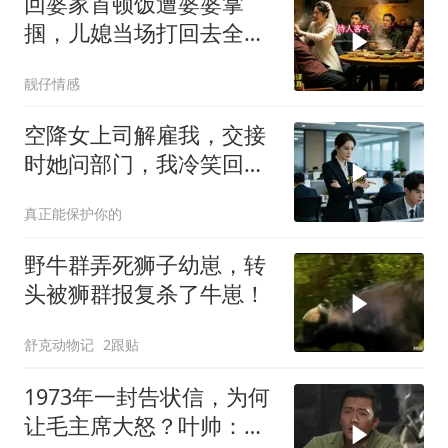
回婆家首顿饭遭婆婆掌
掴，儿媳当场打回去全家
惊呆
靓仔情感
空降女上司解雇我，交接
时她问部门，我冷笑回
答：明天
真正能保护你的
野牛群弄死狮子幼崽，转
头被狮群报复杀了牛崽！
舒克动物记
2跟贴
1973年一封告状信，为何
让毛主席大怒？叶帅：杀