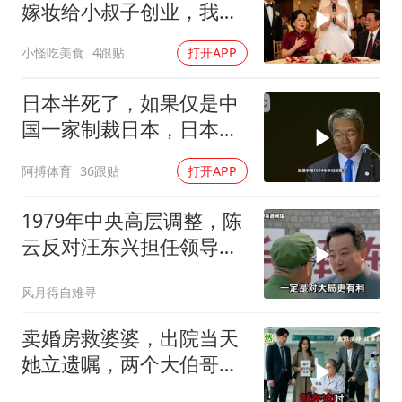
嫁妆给小叔子创业，我一
句话气晕婆婆
小怪吃美食
4跟贴
打开APP
日本半死了，如果仅是中
国一家制裁日本，日本可
能还剩一口气
阿搏体育
36跟贴
打开APP
1979年中央高层调整，陈
云反对汪东兴担任领导职
务
风月得自难寻
卖婚房救婆婆，出院当天
她立遗嘱，两个大伯哥傻
眼