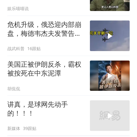
一儆百！
娱乐喵喵说
危机升级，俄恐迎内部崩
盘，梅德韦杰夫发警告，
克宫钱袋子见底
战武科普
16跟贴
美国正被伊朗反杀，霸权
被按死在中东泥潭
胡侃侃
讲真，是球网先动手
的！！！
新媒体
39跟贴