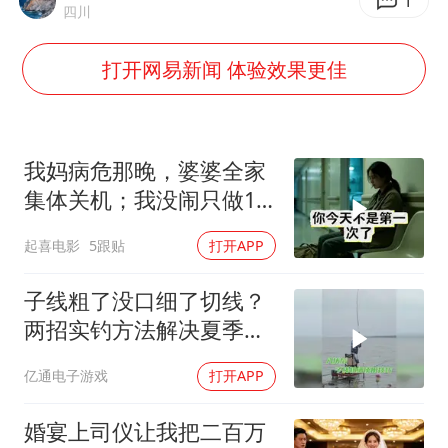
女儿为争财产堵门阻挠父亲出殡
1
四川
今日立秋你咬秋了吗
打开网易新闻 体验效果更佳
欧阳娜娜窦靖童好搭
“今天得有40℃了吧 为啥还不预警”
立秋养生千万避开六大误区
我妈病危那晚，婆婆全家
河南：推进人事招录等领域问题整治
集体关机；我没闹只做1
事，6天后她打来电话：
夯实基础开新局
起喜电影
5跟贴
打开APP
你是不是疯了？
子线粗了没口细了切线？
两招实钓方法解决夏季难
题
亿通电子游戏
打开APP
婚宴上司仪让我把二百万