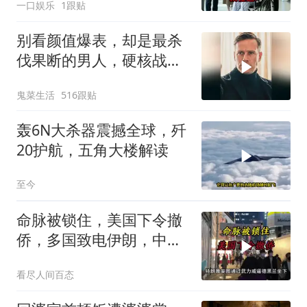
一口娱乐
1跟贴
别看颜值爆表，却是最杀
伐果断的男人，硬核战术
犯罪片来袭
鬼菜生活
516跟贴
轰6N大杀器震撼全球，歼
20护航，五角大楼解读
至今
命脉被锁住，美国下令撤
侨，多国致电伊朗，中国
两大判断全部成真
看尽人间百态