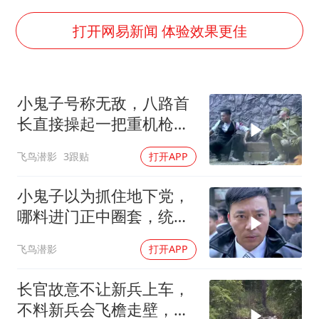
刘嘉玲晒与周星驰合照
BLG经理辟谣Bin离队
打开网易新闻 体验效果更佳
云南一男子胃中取出180颗铁钉
暴雨预报为何有时感觉不准
小鬼子号称无敌，八路首
总书记点赞的非遗苗绣焕发新生机
长直接操起一把重机枪，
瞬间破敌
飞鸟潜影
3跟贴
打开APP
小鬼子以为抓住地下党，
哪料进门正中圈套，统统
去见阎王
飞鸟潜影
打开APP
长官故意不让新兵上车，
不料新兵会飞檐走壁，场