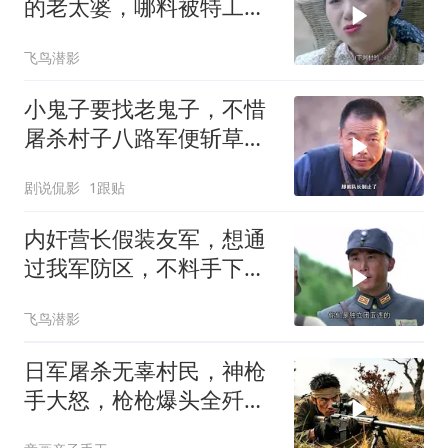
的老太婆，哪料被特工一
眼就看穿
飞鸟潜影
小鬼子要找老鬼子，不惜
屠杀村子八路军便斩草除
根
剧说侃影
1跟贴
内奸营长假装友军，想通
过我军防区，不料手下的
枪暴露身份
飞鸟潜影
日军屠杀无辜村民，神枪
手大怒，枪枪爆头全歼日
军一个连！