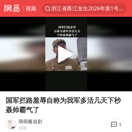
视频
浙江省甬江发生2026年第1号洪水
全球最大级别运输船通过长江大桥
白海豚北上或致京津冀暴雨
上海全力守护市民“菜篮子”
构建更高水平的全民健身公共服务体系
上门女婿出轨女邻居多年被判重婚罪
国足U17与阿森纳决赛取消 并列冠军
00:00
01:02
香港刷新1884年以来最高气温纪录
Play
Ent
full
《龙餐馆》 冲奖
国军拦路羞辱自称为我军多活几天下秒
聂帅霸气了
暑期研学游升温 在旅途中增长知识
猫咪过火把节被抹成黑猫
萌萌酱追剧
1
河南