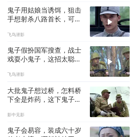
鬼子用姑娘当诱饵，狙击
手想射杀八路首长，可是
打错了算盘
飞鸟潜影
鬼子假扮国军搜查，战士
戏耍小鬼子，这招太聪明
了
飞鸟潜影
大批鬼子想过桥，怎料桥
下全是炸药，这下鬼子要
惨了
影中见影
鬼子会易容，装成六十岁