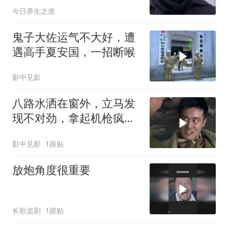
今日养生之道
鬼子大佐运气不大好，遭
遇高手夏安国，一招断喉
影中见影
八路水洒在窗外，立马发
现不对劲，拿起机枪疯狂
扫射鬼子
影中见影
1跟贴
放炮角度很重要
长歌追剧
1跟贴