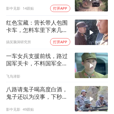
面属实精彩
影中见影
14跟贴
打开APP
红色宝藏：营长带人包围
卡车，怎料车里下来几十
个大汉，有戏看了
搞笑脑洞研究所
打开APP
一车女兵支援前线，路过
国军关卡，不料国军全是
鬼子假扮
飞鸟潜影
八路请鬼子喝高度白酒，
鬼子还以为没事，下秒可
惨了
影中见影
49跟贴