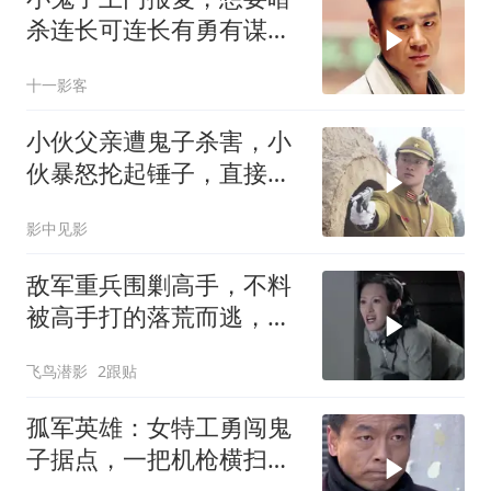
杀连长可连长有勇有谋全
歼敌人
十一影客
小伙父亲遭鬼子杀害，小
伙暴怒抡起锤子，直接砸
在鬼子头上
影中见影
敌军重兵围剿高手，不料
被高手打的落荒而逃，真
解气
飞鸟潜影
2跟贴
孤军英雄：女特工勇闯鬼
子据点，一把机枪横扫，
大开杀戒枪毙少将