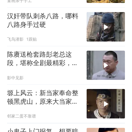
童画亲子手工
汉奸带队刺杀八路，哪料
八路身手过硬
飞鸟潜影
1跟贴
陈赓送枪套路彭老总这
段，堪称全剧最精彩，看
一次笑一次
影中见影
塬上风云：新当家奉命整
顿黑虎山，原来大当家还
交代了隐藏任务
邻家二蛋不靠谱
小鬼子上门报复，想要暗