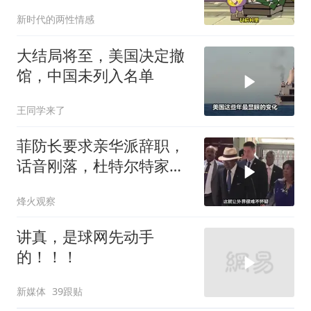
新时代的两性情感
大结局将至，美国决定撤
馆，中国未列入名单
王同学来了
菲防长要求亲华派辞职，
话音刚落，杜特尔特家族
就给他当头一棒
烽火观察
讲真，是球网先动手
的！！！
新媒体
39跟贴