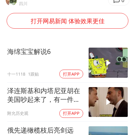
U17国足三连胜晋级明日之星半决赛
0
四川
美股存储板块集体大跌
打开网易新闻 体验效果更佳
东航：国内客票提前14天免费退改
名创优品回应女子吐槽内裤质量差
日本试射“战斧”导弹，国防部回应
海绵宝宝解说6
夯实基础开新局
十一1118
1跟贴
打开APP
泽连斯基和内塔尼亚胡在
美国吵起来了，有一件事
让他俩都很愤怒
附允历史观
打开APP
俄先递橄榄枝后亮剑远