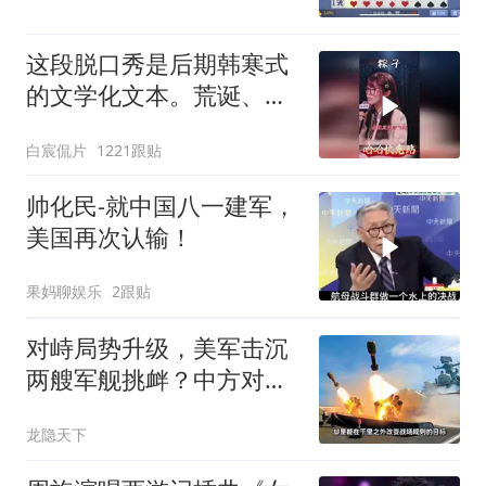
这段脱口秀是后期韩寒式
的文学化文本。荒诞、激
愤又温暖
白宸侃片
1221跟贴
帅化民-就中国八一建军，
美国再次认输！
果妈聊娱乐
2跟贴
对峙局势升级，美军击沉
两艘军舰挑衅？中方对美
亮出“杀手锏”
龙隐天下