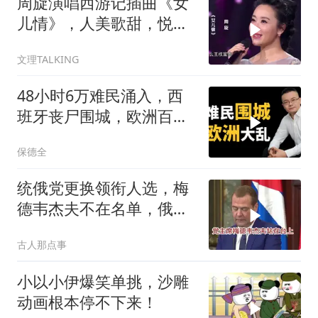
周旋演唱西游记插曲《女
儿情》，人美歌甜，悦耳
舒心！
文理TALKING
48小时6万难民涌入，西
班牙丧尸围城，欧洲百年
霸权终极反噬！
保德全
统俄党更换领衔人选，梅
德韦杰夫不在名单，俄政
坛释放出什么信号？
古人那点事
小以小伊爆笑单挑，沙雕
动画根本停不下来！