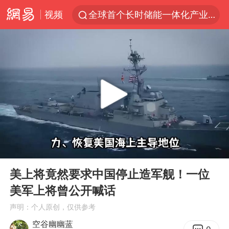
视频
全球首个长时储能一体化产业园量产
台风白海豚已进入24小时警戒线
秋天的第一杯奶茶怎么选
上海：台风白海豚或将带来龙卷风
四川宜宾高县4.9级地震致1死
中国女篮70-67险胜尼日利亚女篮
中巨芯：上半年归母净利润1405.77万元
00:00
05:54
38岁演员求职万岁山NPC成功
Play
Ent
full
胜宏科技：股票交易异常波动
美上将竟然要求中国停止造军舰！一位
美军上将曾公开喊话
国乒男单横滨冠军赛全军覆没
声明：个人原创，仅供参考
胡彦斌获《歌手2026》歌王
空谷幽幽蓝