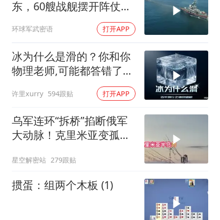
东，60艘战舰摆开阵仗，
日本敢动北方四岛？
环球军武密语
打开APP
冰为什么是滑的？你和你
物理老师,可能都答错了
170年!
许里xurry
594跟贴
打开APP
乌军连环“拆桥”掐断俄军
大动脉！克里米亚变孤
岛，黑海舰队被迫“搬
星空解密站
279跟贴
家”？
掼蛋：组两个木板 (1)