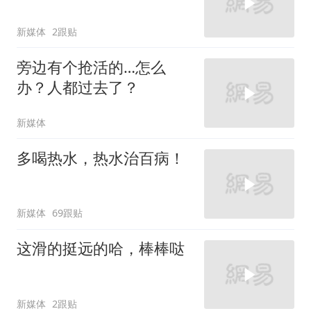
新媒体
2跟贴
旁边有个抢活的…怎么
办？人都过去了？
新媒体
多喝热水，热水治百病！
新媒体
69跟贴
这滑的挺远的哈，棒棒哒
新媒体
2跟贴