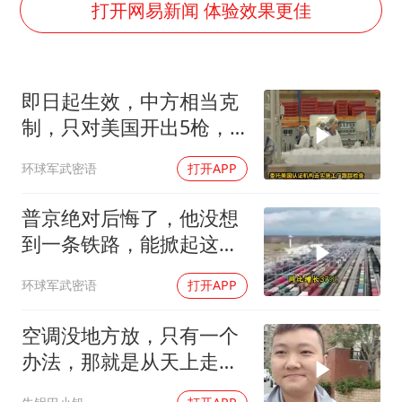
名创优品回应女子吐槽内裤质量差
打开网易新闻 体验效果更佳
日本试射“战斧”导弹，国防部回应
美股存储板块集体大跌
即日起生效，中方相当克
百花奖开幕式
制，只对美国开出5枪，
东航：国内客票提前14天免费退改
商务部二号令颁布
环球军武密语
打开APP
夯实基础开新局
普京绝对后悔了，他没想
到一条铁路，能掀起这么
大的风浪，中亚格局彻底
环球军武密语
打开APP
改写
空调没地方放，只有一个
办法，那就是从天上走，
老师傅一招拿下