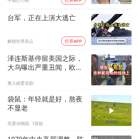
牛锅巴小钒
打开APP
台军，正在上演大逃亡
解锁世界风云
打开APP
泽连斯基停留美国之际，
大乌曝出严重丑闻，欧洲
或彻夜难眠
雅儿姐爱追剧
袋鼠：年轻就是好，熬夜
不显老
笑栗动物园
1跟贴