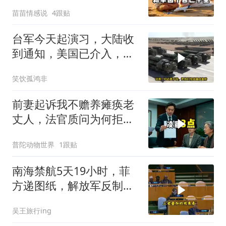
普吉岛，婆婆傻眼
苗苗情感说
4跟贴
台军今天起演习，大陆收
到通知，美国已介入，日
本涉台表述也变了
笑饮孤鸿非
前妻起诉我不赡养瘫痪老
丈人，法官质问为何拒不
履行赡养义务
普陀动物世界
1跟贴
南海禁航5天19小时，菲
方递图纸，解放军反制组
合拳已到位
吴王旅行ing