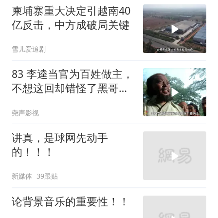
柬埔寨重大决定引越南40
亿反击，中方成破局关键
雪儿爱追剧
83 李逵当官为百姓做主，
不想这回却错怪了黑哥要
被砍头
尧声影视
讲真，是球网先动手
的！！！
新媒体
39跟贴
论背景音乐的重要性！！