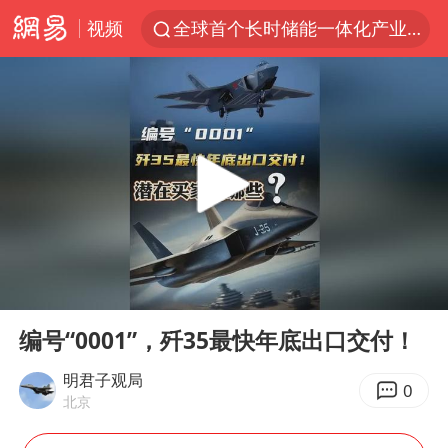
视频
全球首个长时储能一体化产业园量产
台风白海豚已进入24小时警戒线
“秋天的第一杯奶茶”6岁了
上海：台风白海豚或将带来龙卷风
四川宜宾市高县4.9级地震致1人死亡
38岁演员求职万岁山NPC成功
国乒男单横滨冠军赛全军覆没
00:00
03:54
胡彦斌获《歌手2026》歌王
Play
Ent
full
U17国足三连胜晋级明日之星半决赛
编号“0001”，歼35最快年底出口交付！
胜宏科技：股票交易异常波动
明君子观局
0
北京
中巨芯：上半年归母净利润1405.77万元