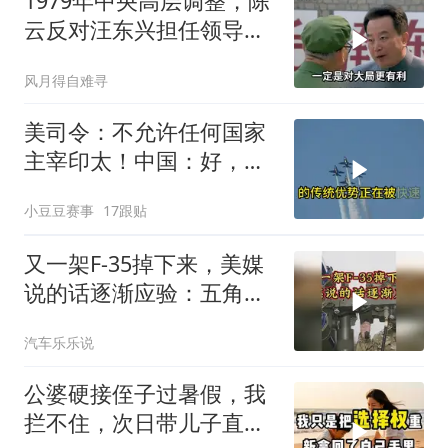
1979年中央高层调整，陈
云反对汪东兴担任领导职
务
风月得自难寻
美司令：不允许任何国家
主宰印太！中国：好，轰
6N就挂一枚弹升空
小豆豆赛事
17跟贴
又一架F-35掉下来，美媒
说的话逐渐应验：五角大
楼要亏大了
汽车乐乐说
公婆硬接侄子过暑假，我
拦不住，次日带儿子直飞