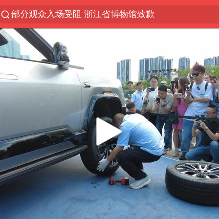
部分观众入场受阻 浙江省博物馆致歉
以“新”破局 首发经济点亮城市消费活力
青海拉面告别“兰州拉面”
U17国足三战全胜
我国编制完成新版全月地质图
法国下周开始禁止未经同意的电话营销
台风白海豚或吞掉台风鲸鱼
巡查组提问 工作人员偷用手机查答案
看守所辅警收受10万获刑1年
宇树科技 打新
多地要求领导干部带头休假