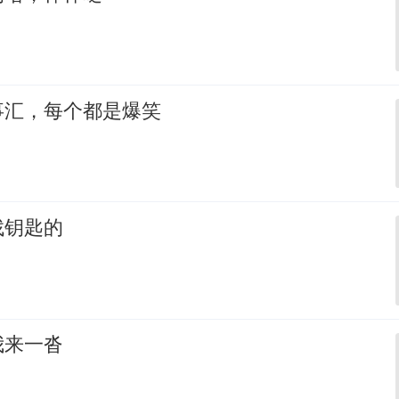
事汇，每个都是爆笑
找钥匙的
我来一沓