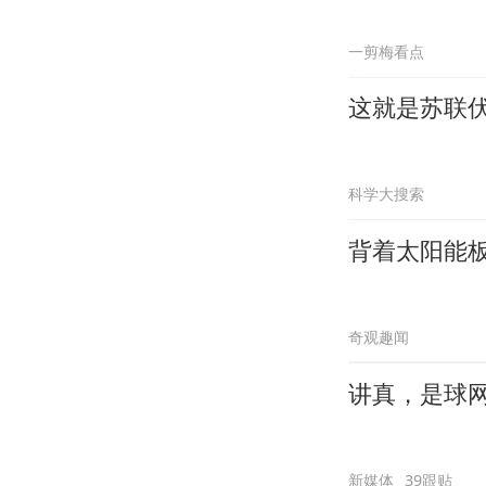
一剪梅看点
这就是苏联
科学大搜索
背着太阳能
奇观趣闻
讲真，是球
新媒体
39跟贴