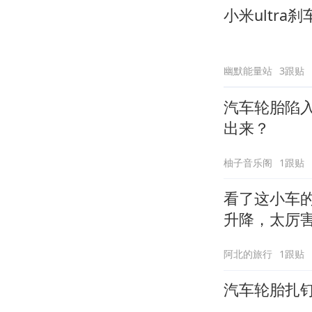
小米ultr
幽默能量站
3跟贴
汽车轮胎陷
出来？
柚子音乐阁
1跟贴
看了这小车
升降，太厉
阿北的旅行
1跟贴
汽车轮胎扎