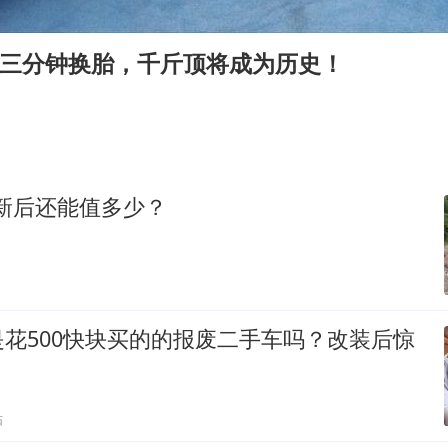
80后女柜员逆袭成4200亿银行副行长
吉林一“温度计大楼”读数爆表
ltra三分钟换胎，千斤顶将成为历史！
房主任回应争议
把党建设得更加坚强有力
村民谈“梅姨”：叫的其实是“媒姨”
东方甄选被判赔偿江小白30万元
翻新后还能值多少？
中国养老床位“三连降”
奋进开新局 实干挑大梁
花500快块买的的报废二手车吗？改装后惊
贴