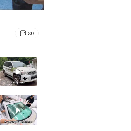
00:34
Enter
fullscreen
80