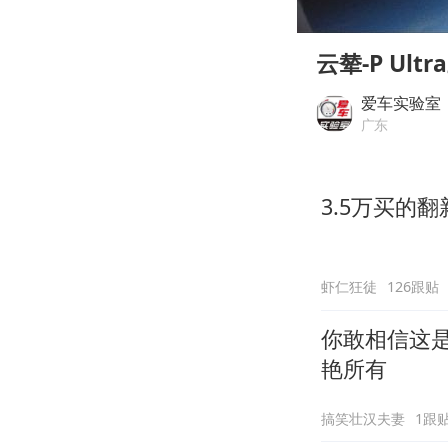
00:00
Play
云辇-P U
爱车实验室
广东
3.5万买的
虾仁狂徒
126跟贴
你敢相信这是
艳所有
搞笑壮汉夫妻
1跟