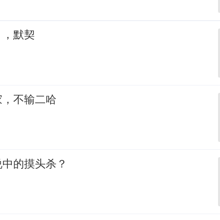
，，默契
家，不输二哈
说中的摸头杀？