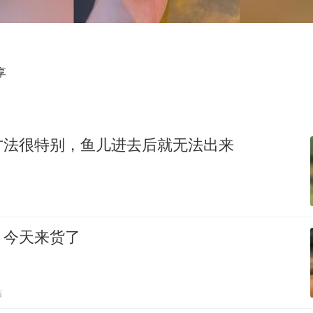
美股存储板块集体大跌
国乒男单横滨冠军赛全军覆没
38岁演员求职万岁山NPC成功
享
胡彦斌获《歌手2026》歌王
日本试射“战斧”导弹，国防部回应
胡彦斌韩磊 谁帮谁
方法很特别，鱼儿进去后就无法出来
“今天得有40℃了吧 为啥还不预警”
夯实基础开新局
，今天来货了
贴