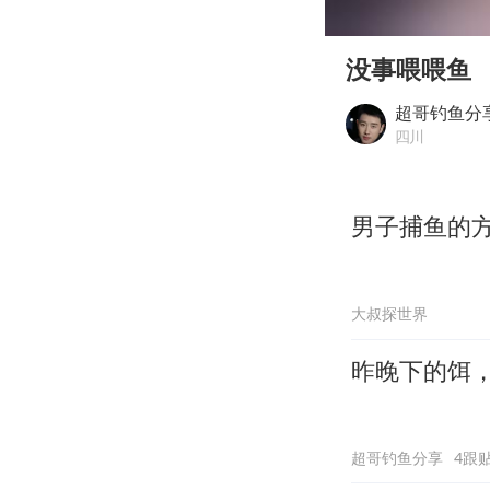
00:00
Play
没事喂喂鱼
超哥钓鱼分
四川
男子捕鱼的
大叔探世界
昨晚下的饵
超哥钓鱼分享
4跟