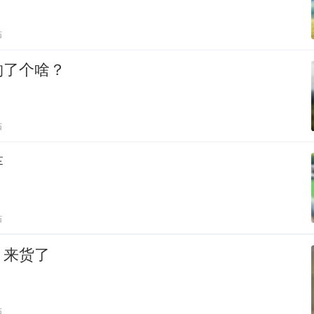
贴
钓了个啥？
贴
竿
贴
，来货了
贴