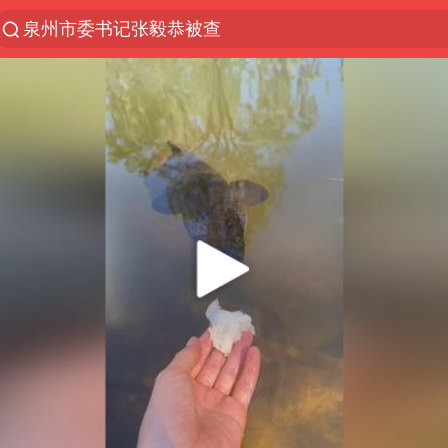
泉州市委书记张毅恭被查
“电影+”如何激发千亿级消费新活力？
全球首个长时储能一体化产业园量产
台风白海豚加强
中国女篮70-67险胜尼日利亚女篮
四川宜宾高县4.9级地震致1死
名创优品回应女子吐槽内裤质量差
出口禁令驱动有色板块大涨
秋天的第一杯奶茶到底有多火
国防部：中国军队坚决反制任何闹海挑衅图谋
U17国足点球大战淘汰河床晋级决赛