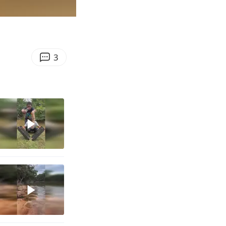
00:17
Enter
fullscreen
3