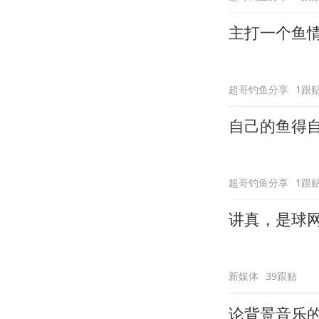
主打一个鱼
超哥钓鱼分享
1跟
自己的鱼得
超哥钓鱼分享
1跟
讲真，是球
新媒体
39跟贴
论背景音乐