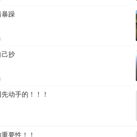
情暴躁
贴
自己抄
贴
网先动手的！！！
的重要性！！