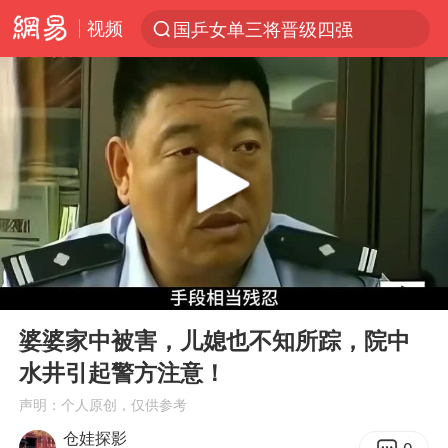
视频
国乒女单三将晋级四强
光影经济撬动暑期消费新蓝海
马克·艾伦退出斯诺克中国公开赛
新疆优化调整景区内自驾服务费
《欢迎来龙餐馆》口碑
上四休三，但降薪1000元，你接受吗？
情侣平潭拍日出坠崖1死1伤
00:00
09:03
央视新主播李秋莹孙亚鹏亮相
Play
Ent
full
几元成本的AI广告导致千万市值蒸发
婆婆家中被害，儿媳也不知所踪，院中
水井引起警方注意！
老挝国会主席赛宋蓬逝世
声明：个人原创，仅供参考
茅台部分直营店飞天茅台提价
仓娃探影