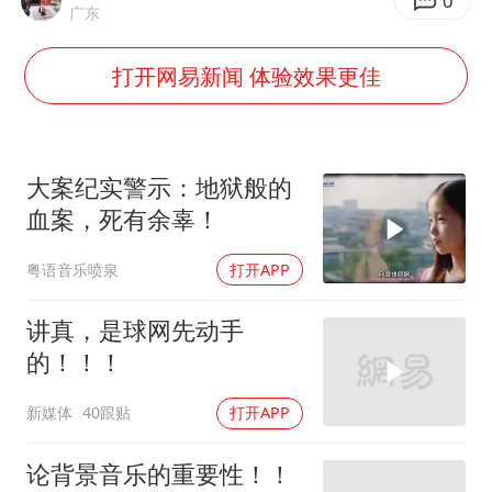
白海豚将正面袭击贯穿浙江
0
广东
酒店回应车内过夜被收150元
打开网易新闻 体验效果更佳
黄金牛市回来了吗
杭州全市有序停课
商场现钱学森巨幅海报 负责人回应
大案纪实警示：地狱般的
36岁男演员成景区NPC后人气爆棚
血案，死有余辜！
全民健身事业高质量发展
粤语音乐喷泉
打开APP
乐享全民健身 共筑健康中国
讲真，是球网先动手
的！！！
新媒体
40跟贴
打开APP
论背景音乐的重要性！！