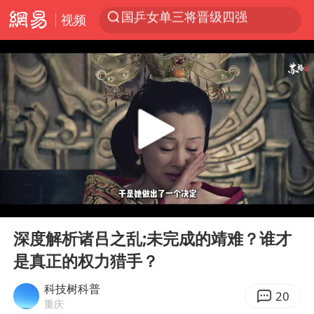
视频
光影经济撬动暑期消费新蓝海
陈思诚零点晒照为佟丽娅庆生
马克·艾伦退出斯诺克中国公开赛
郑丽文：台湾从来没有“独立”过
新疆优化调整景区内自驾服务费
情侣平潭拍日出坠崖1死1伤
梁家辉：到内地拍戏不是北上是回归
00:00
07:01
全民健身事业高质量发展
Play
Ent
full
台当局重金为“台独”织“皇帝新衣”
深度解析诸吕之乱;未完成的靖难？谁才
是真正的权力猎手？
几元成本的AI广告导致千万市值蒸发
老挝国会主席赛宋蓬逝世
科技树科普
20
重庆