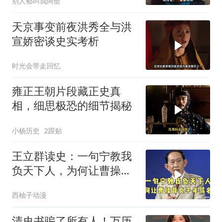
别人都叫我阿螫
天京事变前夜洪秀全与洪
宣娇密谈史实考析
时光会带走回忆
雍正王朝片段藏正史真
相，细思极恐的细节揭秘
小杨历史
2跟贴
王立群读史：一句宁教我
负天下人，为何让曹操背
负千年骂名？
西柚子动漫
清史书骗了所有人！万历