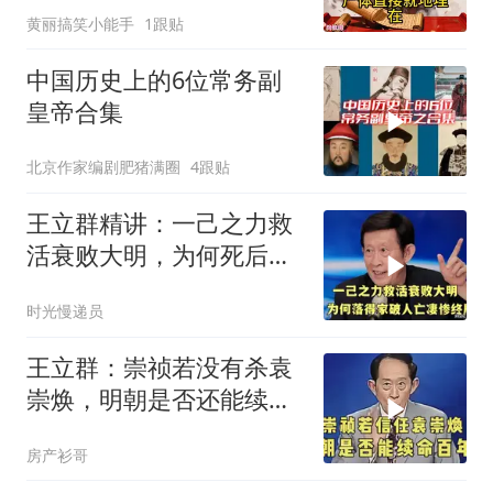
黄丽搞笑小能手
1跟贴
爹埋下的雷
中国历史上的6位常务副
皇帝合集
北京作家编剧肥猪满圈
4跟贴
王立群精讲：一己之力救
活衰败大明，为何死后落
得家破人亡？
时光慢递员
王立群：崇祯若没有杀袁
崇焕，明朝是否还能续命
百年？
房产衫哥