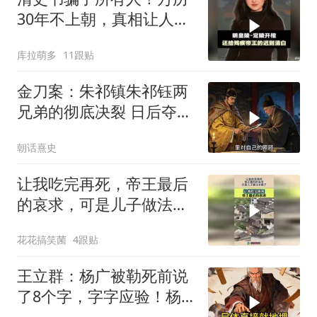
30年不上朝，真相让人心
碎
库拉萌多
11跟贴
金刀案：朱祁镇朱祁钰两
兄弟的彻底决裂 日后夺门
之变的伏笔
朝话熹史
让我吃完再死，帝王最后
的哀求，可是儿子做法太
狠了！
花花搞笑菌
4跟贴
王立群：杨广被勒死前说
了8个字，字字应验！杨
家灭门惨案，竟是自己亲