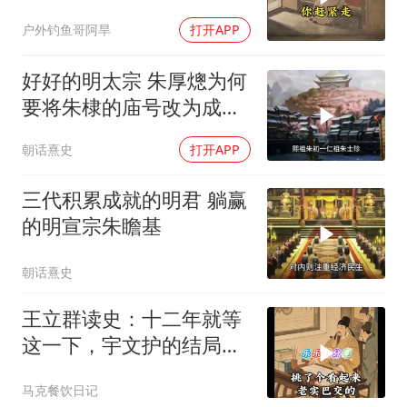
情
户外钓鱼哥阿旱
打开APP
好好的明太宗 朱厚熜为何
要将朱棣的庙号改为成
祖？
朝话熹史
打开APP
三代积累成就的明君 躺赢
的明宣宗朱瞻基
朝话熹史
王立群读史：十二年就等
这一下，宇文护的结局你
绝对猜不到
马克餐饮日记