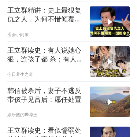
王立群精讲：史上最狠复
仇之人，为何不惜倾覆一
国报家仇
涩会小阿敏
王立群读史；有人说她心
狠，连孩子都 杀；有人说
她清醒，用二十年熬死所
今日养生之道
有仇人
韩信被杀后，妻子不逃反
带孩子见吕后：愿任处置
娱乐圈的哔哔王
王立群读史：看似懦弱处