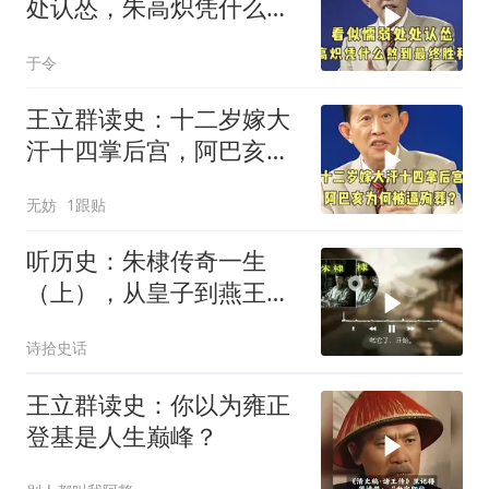
处认怂，朱高炽凭什么熬
到最终胜利？
于令
王立群读史：十二岁嫁大
汗十四掌后宫，阿巴亥为
何被逼殉葬？
无妨
1跟贴
听历史：朱棣传奇一生
（上），从皇子到燕王，
镇守北疆的藩王岁月
诗拾史话
王立群读史：你以为雍正
登基是人生巅峰？