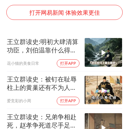
茅台部分直营店飞天茅台提价
夏日经济乘“热”而上 消费市场向“新”而行
打开网易新闻 体验效果更佳
白海豚将正面袭击贯穿浙江
酒店回应车内过夜被收150元
王立群读史:明初大肆清算
黄金牛市回来了吗
功臣，刘伯温靠什么得以
酒店花洒现排泄物住客索赔遭拒
保全自身！
花小猫的美食日常
打开APP
乐享全民健身 共筑健康中国
王立群读史：被钉在耻辱
柱上的黄巢还有不为人知
的另一面
爱竞彩的小周
打开APP
王立群读史：兄弟争相赴
死，赵孝争死道尽手足真