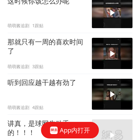
这时候你该怎么办呢
萌萌酱追剧
1跟贴
那就只有一周的喜欢时间
了
萌萌酱追剧
3跟贴
听到回应越干越有劲了
萌萌酱追剧
4跟贴
讲真，是球网先动手
App内打开
的！！！