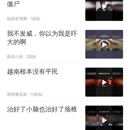
僵尸
靓妹影视菌
1跟贴
我不发威，你以为我是吓
大的啊
剧说小妖
2跟贴
越南根本没有平民
萌萌酱追剧
14跟贴
治好了小脑也治好了颈椎