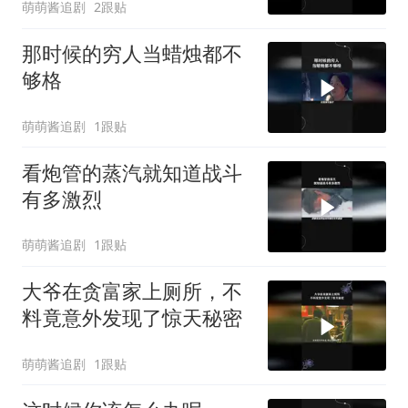
萌萌酱追剧
2跟贴
那时候的穷人当蜡烛都不
够格
萌萌酱追剧
1跟贴
看炮管的蒸汽就知道战斗
有多激烈
萌萌酱追剧
1跟贴
大爷在贪富家上厕所，不
料竟意外发现了惊天秘密
萌萌酱追剧
1跟贴