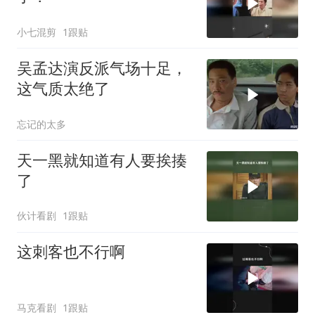
小七混剪
1跟贴
吴孟达演反派气场十足，
这气质太绝了
忘记的太多
天一黑就知道有人要挨揍
了
伙计看剧
1跟贴
这刺客也不行啊
马克看剧
1跟贴