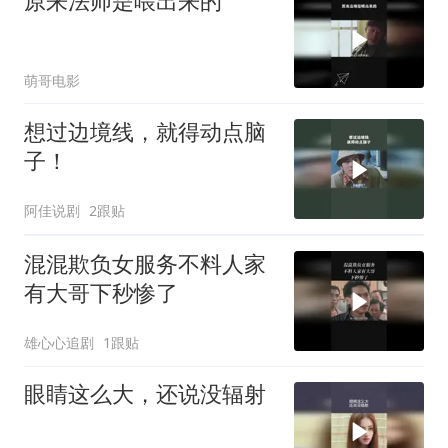
原来法师是喂出来的
萌哥电影
想过边境线，就得动点脑
子！
阿佳说剧
2跟贴
混混欺负女服务不料人家
有大哥下秒惨了
雄心心追剧
1跟贴
眼睛这么大，还说没辐射