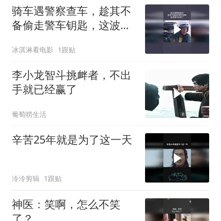
骑车遇警察查车，趁其不
备偷走警车钥匙，这波操
作太秀了
冰淇淋看电影
1跟贴
李小龙智斗挑衅者，不出
手就已经赢了
葡萄唠生活
辛苦25年就是为了这一天
泠泠剪辑
1跟贴
神医：笑啊，怎么不笑
了？