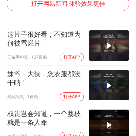
笔试第一被劝弃考涉事副校长被撤职
打开网易新闻 体验效果更佳
构建更高水平的全民健身公共服务体系
挡“张雪机车”民进党当局怕什么
这片子很好看，不知道为
香港高温刷新历史纪录
何被骂烂片
灌溉水坝被隔成鱼塘 村民投诉20余年
三猫看电影
127跟贴
打开APP
中国第1高楼阻尼器摆动明显
奋力开创中国式现代化建设新局面
妹爷：大侠，您衣服都没
干呐！
乌鸦追剧
1跟贴
打开APP
权贵岂会知道，一个荔枝
就是一条人命