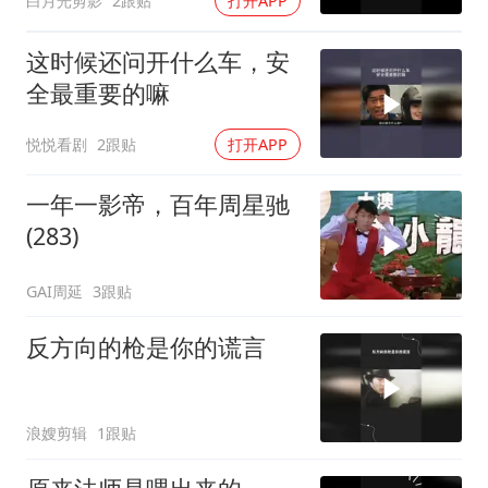
白月光剪影
2跟贴
打开APP
这时候还问开什么车，安
全最重要的嘛
悦悦看剧
2跟贴
打开APP
一年一影帝，百年周星驰
(283)
GAI周延
3跟贴
反方向的枪是你的谎言
浪嫂剪辑
1跟贴