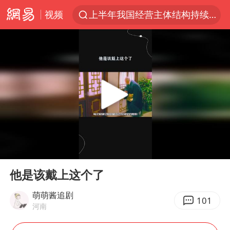
视频
上半年我国经营主体结构持续优化
白海豚将给京津冀带来大暴雨
《披荆斩棘2026》阵容官宣
国足U17与阿森纳决赛取消 并列冠军
2025年小学教师减少13.19万
王艺迪2-4不敌张本美和止步4强
以军士兵把枪口对准中国记者
00:00
02:24
上门女婿出轨女邻居多年被判重婚罪
Play
Ent
full
韩军前线部队连曝丑闻
他是该戴上这个了
女子发现前夫婚内与第三者育子
萌萌酱追剧
101
河南
《龙餐馆》 冲奖