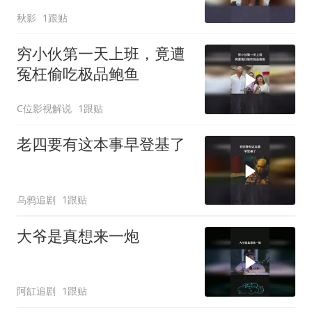
秋影
1跟贴
穷小伙第一天上班，竟遭
冤枉偷吃极品鲍鱼
C位影视解说
1跟贴
老四要有这本事早登基了
乌鸦追剧
1跟贴
大爷是真想来一炮
阿缸追剧
1跟贴