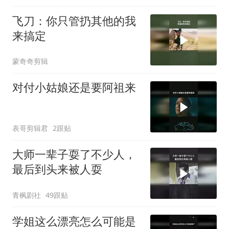
飞刀：你只管扔其他的我
来搞定
蒙奇奇剪辑
对付小姑娘还是要阿祖来
表哥剪辑君
2跟贴
大师一辈子耍了不少人，
最后到头来被人耍
青枫剧社
49跟贴
学姐这么漂亮怎么可能是