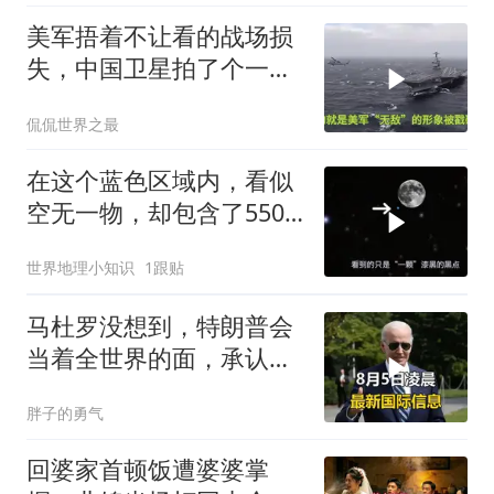
美军捂着不让看的战场损
失，中国卫星拍了个一清
二楚
侃侃世界之最
在这个蓝色区域内，看似
空无一物，却包含了5500
个星系！
世界地理小知识
1跟贴
马杜罗没想到，特朗普会
当着全世界的面，承认一
个众所周知的事实
胖子的勇气
回婆家首顿饭遭婆婆掌