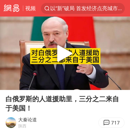
视频
以“新”破局 首发经济点亮城市消费活力
Meta被判支付5.67亿美元
47岁妈妈突然产女 26岁女儿：很震惊
阿根廷足协发文力挺因凡蒂诺
中国稀土盘中涨停
A股开盘：民爆、CPO等概念走强
日本广岛民众举行游行反对政府行径
00:00
01:54
21楼高空抛物嫌疑人被拘留
Play
Ent
full
日韩股市高开跳水 SK海力士下挫转跌
白俄罗斯的人道援助里，三分之二来自
于美国！
台风白海豚最新路径研判来了
OpenAI为免费用户升级GPT-5.6 Luna
大秦论道
717
陕西