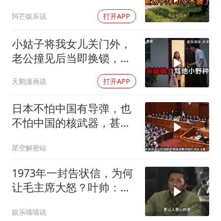
不装了！
阿芒娱乐说
打开APP
小姑子将我女儿关门外，
老公撞见后当即换锁，将
她行李扔门外
天鹅漫画说
打开APP
日本不怕中国有导弹，也
不怕中国的核武器，甚至
不怕中国的稀土制裁
星空解密站
1973年一封告状信，为何
让毛主席大怒？叶帅：杀
一儆百！
娱乐喵喵说