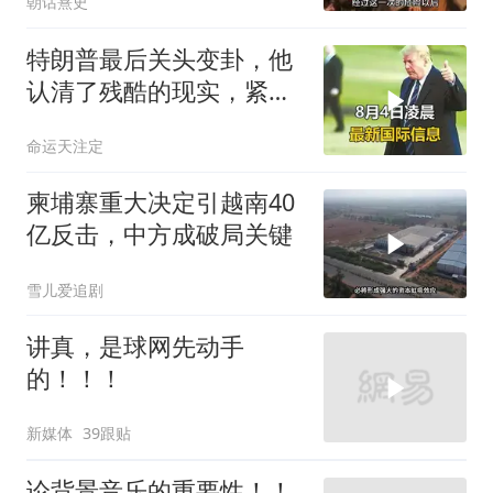
朝话熹史
特朗普最后关头变卦，他
认清了残酷的现实，紧急
下令美军停止行动
命运天注定
柬埔寨重大决定引越南40
亿反击，中方成破局关键
雪儿爱追剧
讲真，是球网先动手
的！！！
新媒体
39跟贴
论背景音乐的重要性！！