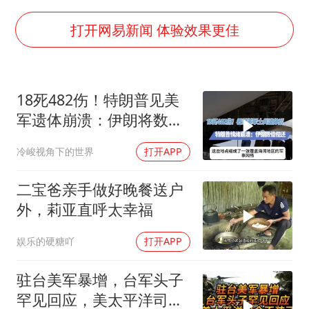
粉笔发布“自曝式”公开信
女子利用漏洞0元薅走3000多件家电
打开网易新闻 体验效果更佳
深圳地面沉降致车辆损坏系谣言
我国编制完成新版全月地质图
18死482伤！特朗普见美
现代版摸金校尉落网查获400多枚古币
军遗体崩溃：伊朗将数倍
毛宁转发梯田音乐会视频海外网友赞叹
偿还
冷峻视角下的世界
打开APP
奋进开新局 实干挑大梁
二宝爸亲手做好晚餐送户
外，莉亚直呼太幸福
娱乐的硬糖吖
打开APP
驻台美军暴增，台军头子
罕见回应，美太平洋司令