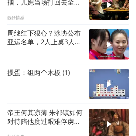
掴，儿媳当场打回去全家
惊呆
靓仔情感
周继红下狠心？泳协公布
亚运名单，2人上桌3人下
桌，全红婵
掼蛋：组两个木板 (1)
帝王何其凉薄 朱祁镇如何
对待陪他度过艰难俘虏生
涯的袁彬