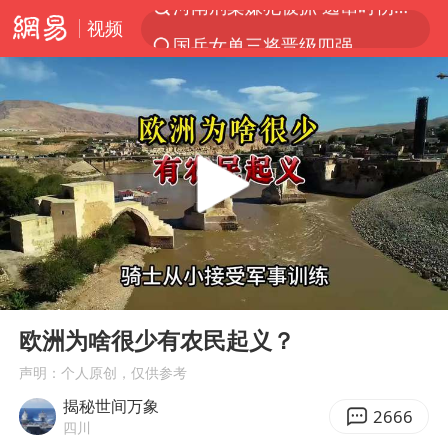
视频
国乒女单三将晋级四强
光影经济撬动暑期消费新蓝海
陈思诚零点晒照为佟丽娅庆生
马克·艾伦退出斯诺克中国公开赛
郑丽文：台湾从来没有“独立”过
新疆优化调整景区内自驾服务费
情侣平潭拍日出坠崖1死1伤
00:00
06:38
梁家辉：到内地拍戏不是北上是回归
Play
Ent
full
全民健身事业高质量发展
欧洲为啥很少有农民起义？
台当局重金为“台独”织“皇帝新衣”
声明：个人原创，仅供参考
揭秘世间万象
几元成本的AI广告导致千万市值蒸发
2666
四川