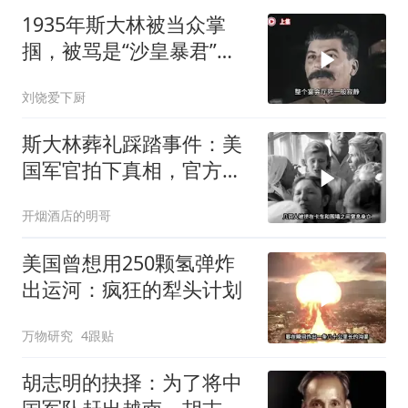
1935年斯大林被当众掌
掴，被骂是“沙皇暴君”，
一年后此人秘密消失
刘饶爱下厨
斯大林葬礼踩踏事件：美
国军官拍下真相，官方为
何隐瞒？
开烟酒店的明哥
美国曾想用250颗氢弹炸
出运河：疯狂的犁头计划
万物研究
4跟贴
胡志明的抉择：为了将中