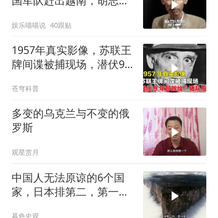
国军队赶出越南，胡志明
甘做法国的殖民地
娱乐喵喵说
40跟贴
1957年真实影像，苏联王
牌间谍被捕现场，潜伏9
年却败给“猪队友”
苍穹科普
多变的乌克兰与不变的俄
罗斯
观星赏月
中国人无法原谅的6个国
家，日本排第二，第一名
出乎意料
暮色史观