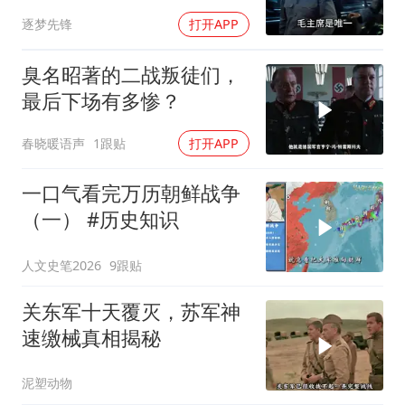
逐梦先锋
打开APP
臭名昭著的二战叛徒们，
最后下场有多惨？
春晓暖语声
1跟贴
打开APP
一口气看完万历朝鲜战争
（一） #历史知识
人文史笔2026
9跟贴
关东军十天覆灭，苏军神
速缴械真相揭秘
泥塑动物