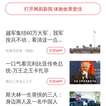
老挝国会主席赛宋蓬逝世
打开网易新闻 体验效果更佳
茅台部分直营店飞天茅台提价
夏日经济乘“热”而上 消费市场向“新”而行
白海豚将正面袭击贯穿浙江
越军集结60万大军，我军
酒店回应车内过夜被收150元
按兵不动，看清这一点便
黄金牛市回来了吗
知越南必败
玫瑰与花海
1跟贴
打开APP
酒店花洒现排泄物住客索赔遭拒
一口气看完利比亚传奇总
乐享全民健身 共筑健康中国
统-万王之王卡扎菲
烽火三月佳人三千
打开APP
斯大林一生畏惧的三人：
身边两人及一名中国人