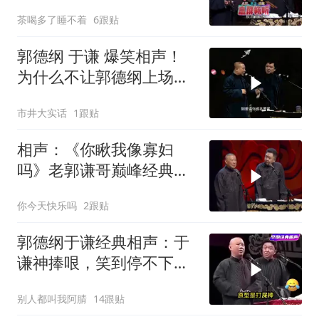
经典不断！
茶喝多了睡不着
6跟贴
郭德纲 于谦 爆笑相声！
为什么不让郭德纲上场？
他再不上场，我冰棍都要
市井大实话
1跟贴
化了
相声：《你瞅我像寡妇
吗》老郭谦哥巅峰经典爆
笑相声太搞笑太逗了
你今天快乐吗
2跟贴
郭德纲于谦经典相声：于
谦神捧哏，笑到停不下
来！
别人都叫我阿腈
14跟贴