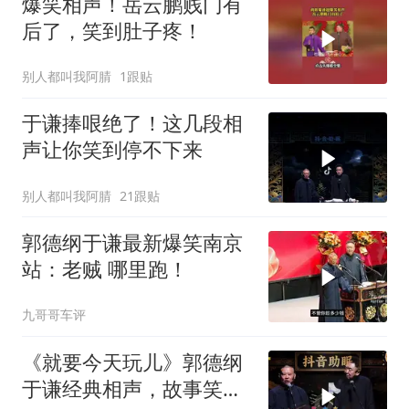
爆笑相声！岳云鹏贱门有
后了，笑到肚子疼！
别人都叫我阿腈
1跟贴
于谦捧哏绝了！这几段相
声让你笑到停不下来
别人都叫我阿腈
21跟贴
郭德纲于谦最新爆笑南京
站：老贼 哪里跑！
九哥哥车评
《就要今天玩儿》郭德纲
于谦经典相声，故事笑料