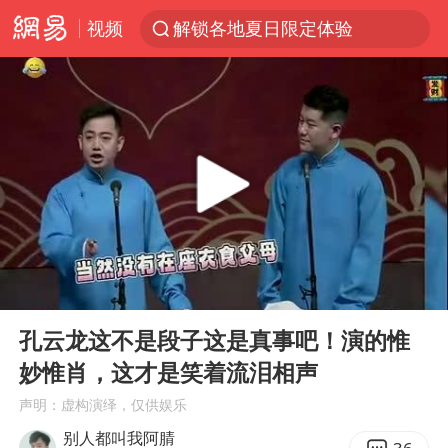
视频
解锁各地夏日限定体验
白海豚将正面袭击贯穿浙江
视频丨中国东方电气集团原党组副书记、董事宋致远被查
四川宜宾市珙县发生3.4级地震
黄金创今年来最大单周涨幅
香港宏福苑火灾或由烟头引起
浙江台州《告全体市民书》
00:00
10:22
媒体：“内容由AI生成”不是免责盾牌
Play
Ent
full
女主硬加吻戏短剧已下架
孔云龙这不是段子这是真事吧！演的惟
妙惟肖，这才是笑着流泪相声
周末打虎 宋致远被查
声明：虚构演绎，仅供娱乐
台风白海豚实时路径
别人都叫我阿腈