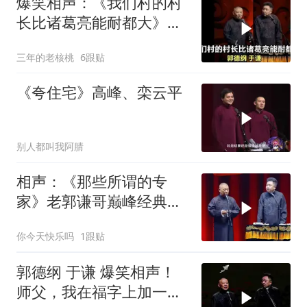
爆笑相声：《我们村的村
长比诸葛亮能耐都大》郭
德纲 于谦
三年的老核桃
6跟贴
《夸住宅》高峰、栾云平
别人都叫我阿腈
相声：《那些所谓的专
家》老郭谦哥巅峰经典爆
笑相声太搞笑太逗
你今天快乐吗
1跟贴
郭德纲 于谦 爆笑相声！
师父，我在福字上加一