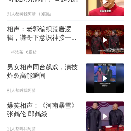
回忆
别人都叫我阿腈
10跟贴
相声：老郭编织荒唐逻
辑，谦哥下意识神接一
句，直接笑翻剧场
一杯浓茶
6跟贴
男女相声同台飙戏，演技
炸裂高能瞬间
别人都叫我阿腈
爆笑相声：《河南暴雪》
张鹤伦 郎鹤焱
别人都叫我阿腈