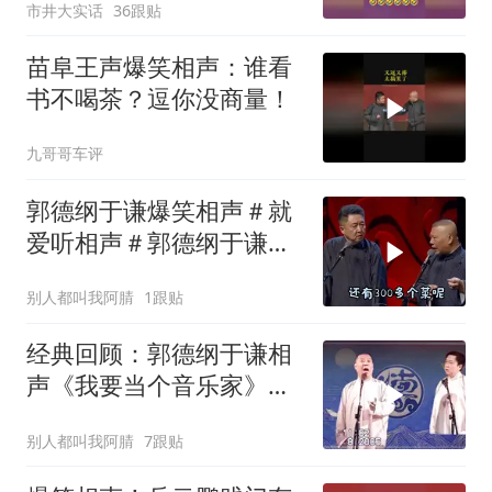
市井大实话
36跟贴
苗阜王声爆笑相声：谁看
书不喝茶？逗你没商量！
九哥哥车评
郭德纲于谦爆笑相声＃就
爱听相声＃郭德纲于谦＃
开心一笑
别人都叫我阿腈
1跟贴
经典回顾：郭德纲于谦相
声《我要当个音乐家》幽
默风趣爆笑不断
别人都叫我阿腈
7跟贴