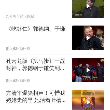
九哥哥车评
6跟贴
《吃虾仁》郭德纲、于谦
别人都叫我阿腈
孔云龙版《扒马褂》一战
封神，郭德纲于谦笑到失
控
别人都叫我阿腈
方清平爆笑相声！可惜我
姥姥走的早 她活着吐槽冠
军 大杂院改独户