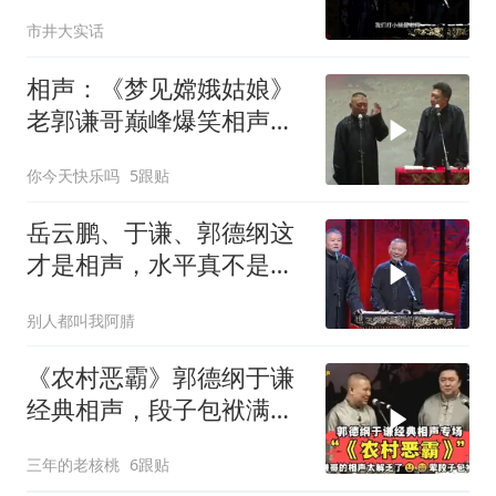
笔，可以变成别的字
市井大实话
相声：《梦见嫦娥姑娘》
老郭谦哥巅峰爆笑相声太
搞笑了
你今天快乐吗
5跟贴
岳云鹏、于谦、郭德纲这
才是相声，水平真不是盖
的！
别人都叫我阿腈
《农村恶霸》郭德纲于谦
经典相声，段子包袱满
满！
三年的老核桃
6跟贴