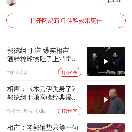
郑丽文：台湾从来没有“独立”过
36
四川
女子网购名牌包发现是自己丢的那只
打开网易新闻 体验效果更佳
《给阿嬷的情书》售后来了
多个明星演唱会取消
万岁山接盘烂尾恒大文旅城
郭德纲 于谦 爆笑相声！
上海轮渡全线停航
酒精棉球擦肚子上消毒，
拿云南白药擦刀，是不是
人民的健康、体质、幸福一脉相承
市井大实话
打开APP
擦反了？
相声：《木乃伊失身了》
郭德纲于谦巅峰经典爆笑
相声太搞笑太逗了
你今天快乐吗
4跟贴
打开APP
相声：老郭铺垫只等一句