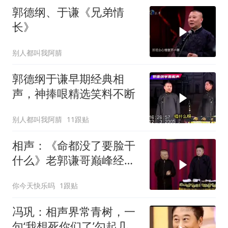
郭德纲、于谦《兄弟情
长》
别人都叫我阿腈
郭德纲于谦早期经典相
声，神捧哏精选笑料不断
别人都叫我阿腈
11跟贴
相声：《命都没了要脸干
什么》老郭谦哥巅峰经典
爆笑相声太逗了
你今天快乐吗
1跟贴
冯巩：相声界常青树，一
句‘我想死你们了’勾起几代