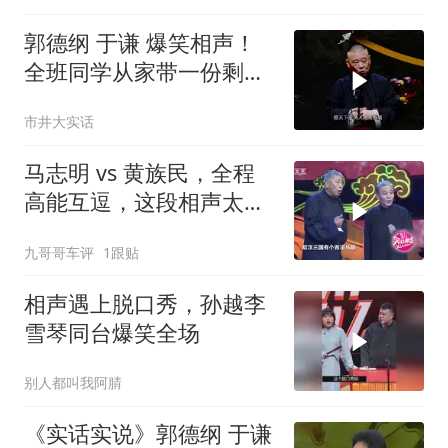
郭德纲 于谦 爆笑相声！
全班同学从家带一份剩
饭，于谦负责吃！拿我当
市井大实话
垃圾桶了？
马志明 vs 黄族民，全程
高能互逗，这段相声太逗
了
九哥哥车评
1跟贴
相声遇上脱口秀，孙越李
雪琴同台爆笑全场
别人都叫我阿腈
《实话实说》郭德纲 于谦