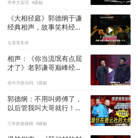
市井大实话
4跟贴
祖庙
《大相径庭》郭德纲于谦
经典相声，故事笑料经典
不断！
九哥哥车评
相声：《你当流氓有点屈
才了》老郭谦哥巅峰经典
爆笑相声太搞笑了
你今天快乐吗
1跟贴
郭德纲：不用叫师傅了，
以后管我叫大哥就行！孔
云龙一战惊呆老郭
三年的老核桃
6跟贴