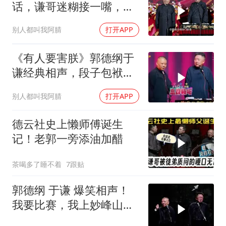
话，谦哥迷糊接一嘴，包
袱瞬间完成升华
别人都叫我阿腈
打开APP
《有人要害朕》郭德纲于
谦经典相声，段子包袱满
满！
别人都叫我阿腈
打开APP
德云社史上懒师傅诞生
记！老郭一旁添油加醋
茶喝多了睡不着
7跟贴
郭德纲 于谦 爆笑相声！
我要比赛，我上妙峰山干
嘛去？你去拜一拜冠军老