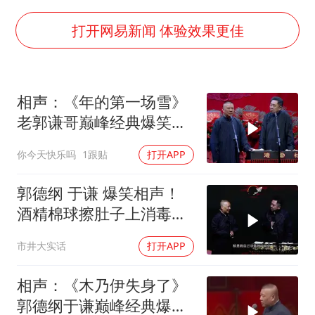
湖北启动重大气象灾害三级应急响应
白海豚路径图
打开网易新闻 体验效果更佳
周星驰妈妈现身香港首映礼
56岁刘奕君跟13岁女儿合跳
相声：《年的第一场雪》
大疆错失宇树
老郭谦哥巅峰经典爆笑相
从科技创新看开局起步的时与势
声太搞笑了
你今天快乐吗
1跟贴
打开APP
郭德纲 于谦 爆笑相声！
酒精棉球擦肚子上消毒，
拿云南白药擦刀，是不是
市井大实话
打开APP
擦反了？
相声：《木乃伊失身了》
郭德纲于谦巅峰经典爆笑