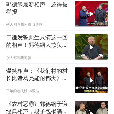
郭德纲最新相声，还得被
举报
别人都叫我阿腈
2跟贴
于谦发誓此生只演这一回
的相声！郭德纲太欺负人
了！
别人都叫我阿腈
爆笑相声：《我们村的村
长比诸葛亮能耐都大》郭
德纲 于谦
三年的老核桃
6跟贴
《农村恶霸》郭德纲于谦
经典相声，段子包袱满