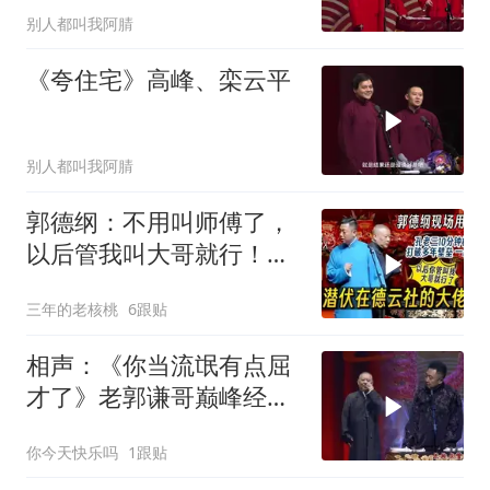
别人都叫我阿腈
《夸住宅》高峰、栾云平
别人都叫我阿腈
郭德纲：不用叫师傅了，
以后管我叫大哥就行！孔
云龙一战惊呆老郭
三年的老核桃
6跟贴
相声：《你当流氓有点屈
才了》老郭谦哥巅峰经典
爆笑相声太搞笑了
你今天快乐吗
1跟贴