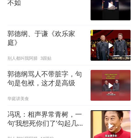
不如
郭德纲、于谦《欢乐家
庭》
别人都叫我阿腈
3跟贴
郭德纲骂人不带脏字，句
句是包袱，这才是高级
华庭讲美食
冯巩：相声界常青树，一
句‘我想死你们了’勾起几代
回忆