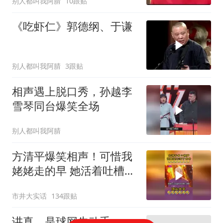
别人都叫我阿腈
10跟贴
《吃虾仁》郭德纲、于谦
别人都叫我阿腈
3跟贴
相声遇上脱口秀，孙越李
雪琴同台爆笑全场
别人都叫我阿腈
方清平爆笑相声！可惜我
姥姥走的早 她活着吐槽冠
军 大杂院改独户
市井大实话
134跟贴
讲真，是球网先动手