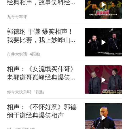
经典相声，故事笑料经典
不断！
九哥哥车评
郭德纲 于谦 爆笑相声！
我要比赛，我上妙峰山干
嘛去？你去拜一拜冠军老
市井大实话
4跟贴
祖庙
相声：《女流氓买伟哥》
老郭谦哥巅峰经典爆笑相
声太搞笑太逗了
你今天快乐吗
1跟贴
相声：《不怀好意》郭德
纲于谦经典爆笑相声