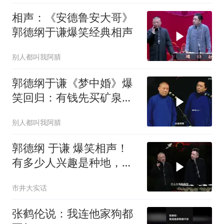
相声：《安德鲁安大哥》
郭德纲于谦爆笑经典相声
别人都叫我阿腈
郭德纲于谦《梦中婚》爆
笑回归：有钱先买矿泉
水，这梗你还懂吗？
别人都叫我阿腈
郭德纲 于谦 爆笑相声！
有多少人兴趣是种地，我
就爱种白菜
市井大实话
张鹤伦说：我连他家狗都