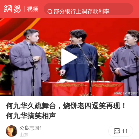
视频
部分银行上调存款利率
小沈阳加盟《披荆斩棘》
新疆生产建设兵团生态环境局原局长被查
朱一龙的鼻子怎么了
上海暴雨已致多处积水
三预警齐发 11个省份有大到暴雨
上海地铁4条线路全线停运
00:00
05:40
上海鼓励居家办公
Play
Ent
full
4.2平卫生间补漏注胶花1.55万
何九华久疏舞台，烧饼老四逗笑再现！
何九华搞笑相声
国乒连续两站无缘冠军
5万小车卖不动 微型代步车集体遇冷
公良志国f
11
山东