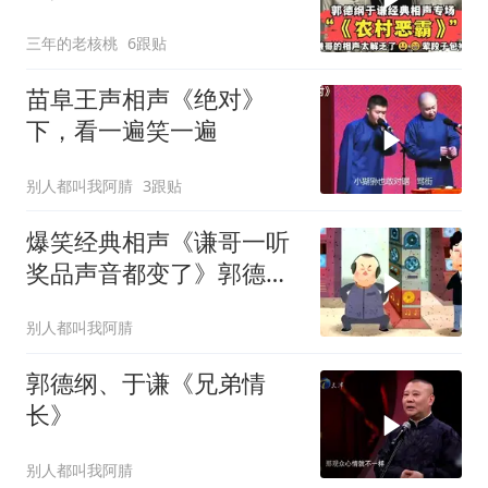
满！
三年的老核桃
6跟贴
苗阜王声相声《绝对》
下，看一遍笑一遍
别人都叫我阿腈
3跟贴
爆笑经典相声《谦哥一听
奖品声音都变了》郭德纲
于谦
别人都叫我阿腈
郭德纲、于谦《兄弟情
长》
别人都叫我阿腈