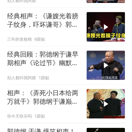
别人都叫我阿腈
经典相声：《谦嫂光着膀
子纹身，吓坏谦哥》郭德
纲 于谦
三年的老核桃
6跟贴
经典回顾：郭德纲于谦早
期相声《论过节》幽默风
趣爆笑不断
别人都叫我阿腈
1跟贴
相声：《弄死小日本给两
万就干》郭德纲于谦巅峰
经典爆笑相声
你今天快乐吗
1跟贴
郭德纲 于谦 爆笑相声！