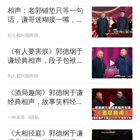
相声：老郭铺垫只等一句
话，谦哥迷糊接一嘴，包
袱瞬间完成升华
别人都叫我阿腈
《有人要害朕》郭德纲于
谦经典相声，段子包袱满
满！
别人都叫我阿腈
《酒局趣闻》郭德纲于谦
经典相声，故事笑料经典
不断！
一杯浓茶
9跟贴
《大相径庭》郭德纲于谦