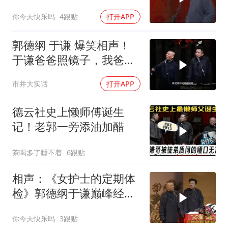
相声太搞笑太逗了
你今天快乐吗
4跟贴
打开APP
郭德纲 于谦 爆笑相声！
于谦爸爸照镜子，我爸爸
东方不败呀，两口子长反
市井大实话
打开APP
了
德云社史上懒师傅诞生
记！老郭一旁添油加醋
茶喝多了睡不着
6跟贴
相声：《女护士的定期体
检》郭德纲于谦巅峰经典
爆笑相声太搞笑
你今天快乐吗
3跟贴