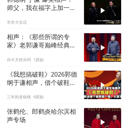
师父，我在福字上加一
笔，可以变成别的字
市井大实话
相声：《那些所谓的专
家》老郭谦哥巅峰经典爆
笑相声太搞笑太逗
你今天快乐吗
1跟贴
《我想搞破鞋》2026郭德
纲于谦相声，借个破鞋我
来搞一搞！
三年的老核桃
6跟贴
张鹤伦、郎鹤炎哈尔滨相
声专场