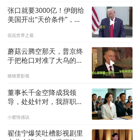
张口就要3000亿！伊朗给
美国开出“天价条件”，特
朗普这回真被拿捏了？
侃侃世界之最
蘑菇云腾空那天，普京终
于把枪口对准了大乌的军
火库
猪猪爱影视
董事长千金空降成我领
导，处处针对，我辞职
后，3个月公司损失数亿
小蜜情感说
翟佳宁爆笑吐槽影视剧里