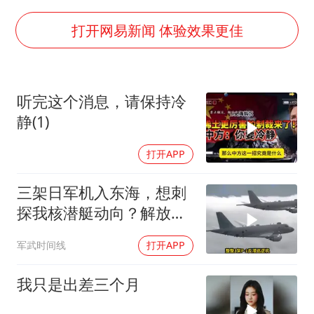
上门女婿出轨女邻居多年被判重婚罪
南航回应深圳飞无锡航班起飞时遭雷击
打开网易新闻 体验效果更佳
央视新主播李秋莹母校发文祝贺
暑期研学游升温 在旅途中增长知识
听完这个消息，请保持冷
浙江省甬江发生2026年第1号洪水
静(1)
国足U17与阿森纳决赛取消 并列冠军
打开APP
以军士兵把枪口对准中国记者
总书记点赞的非遗苗绣焕发新生机
三架日军机入东海，想刺
探我核潜艇动向？解放军
导弹剑指日军基地
军武时间线
打开APP
我只是出差三个月