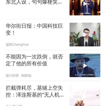
东北人设，句句爆梗笑点
密集，这段建
华尔街日报：中国科技巨
变！
诚阅ChengYue
不能因为一次跌倒，就否
定了他的所有价值
做只好猹
68跟贴
拦截弹耗尽，基辅上空失
控：泽连斯基的“无人机神
话”为何突然没人提了