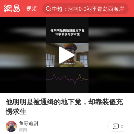
视频
中超：河南0-0闷平青岛西海岸
夏日经济乘热而上 消费市场向新而行
江西警方通报：一男子酒驾致7人受伤
白海豚对华东华北影响会大于巴威
王传君 《披荆斩棘》
于东来回应胖东来近25年老店年底关闭
独闯南太行的失联女生最后轨迹已确认
00:00
04:15
BLG经理辟谣Bin离队
Play
Ent
full
浙江近300条预警生效中 今夜大部暴雨
他明明是被通缉的地下党，却靠装傻充
愣求生
香港刷新1884年以来最高气温纪录
哈马斯称坚持加沙停火协议路线图
鱼哥追剧
0
河南