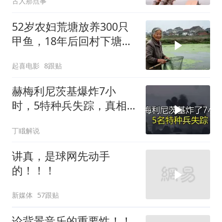
古人那点事
52岁农妇荒塘放养300只
甲鱼，18年后回村下塘瞬
间傻眼
起喜电影
8跟贴
赫梅利尼茨基爆炸7小
时，5特种兵失踪，真相
远超想象
丁睋解说
讲真，是球网先动手
的！！！
新媒体
57跟贴
论背景音乐的重要性！！