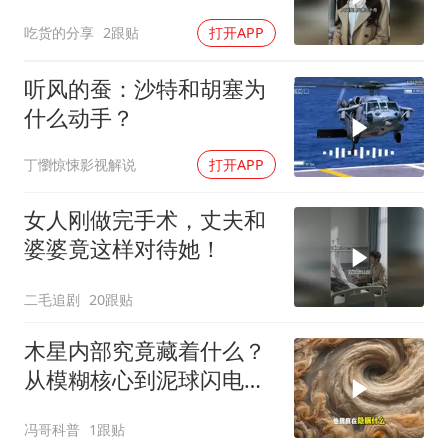
吃货的分享
2跟贴
打开APP
听风的蚕：沙特和胡塞为
什么动手？
丁懰惊悚影视解说
打开APP
女人刚做完手术，丈夫和
婆婆竟这样对待她！
二毛追剧
20跟贴
木星内部究竟藏着什么？
从模糊核心到泥球闪电，
重塑太阳系起源
冯哥科普
1跟贴