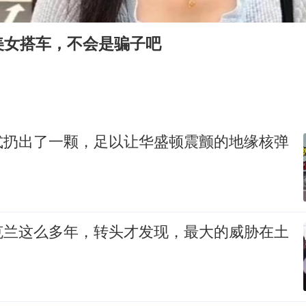
王虹邓煜的同学获统计学界诺贝尔奖
台州《告全体市民书》：非必要不外出
美女搭车，不会是骗子吧
泰国校园枪击事件已致8死30余伤
胡彦斌获《歌手2026》歌王
宇树王兴兴被问了360多个问题
美参院通过一项对俄能源领域制裁法案
式扔出了一颗，足以让华盛顿震颤的地缘核弹
四川宜宾地震网友称睡觉被摇醒
夯实基础开新局
克兰这么多年，转头才发现，最大的威胁在土