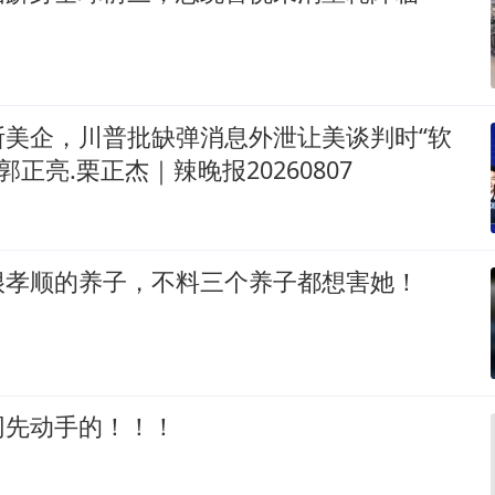
断美企，川普批缺弹消息外泄让美谈判时“软
郭正亮.栗正杰｜辣晚报20260807
很孝顺的养子，不料三个养子都想害她！
网先动手的！！！