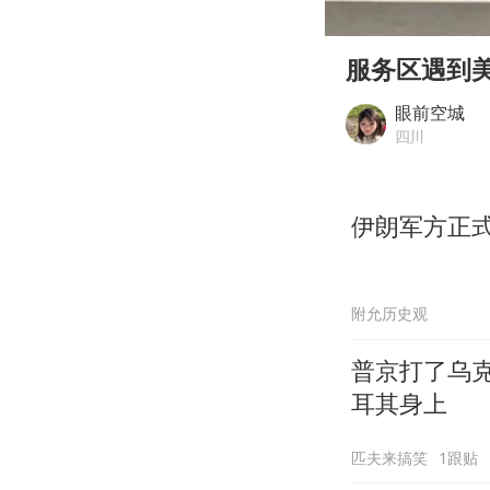
00:00
Play
服务区遇到
眼前空城
四川
伊朗军方正
附允历史观
普京打了乌
耳其身上
匹夫来搞笑
1跟贴