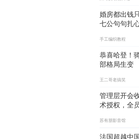
婚房都出钱
七公句句扎
手工编织教程
恭喜哈登！
部格局生变
王二哥老搞笑
管理层开会
术授权，全
苏有朋影音馆
法国超越中