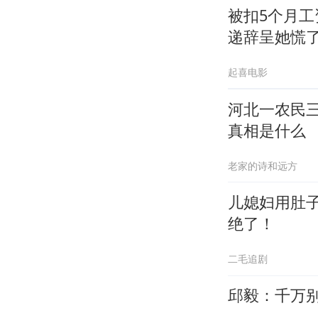
被扣5个月
递辞呈她慌
起喜电影
河北一农民
真相是什么
老家的诗和远方
儿媳妇用肚
绝了！
二毛追剧
邱毅：千万