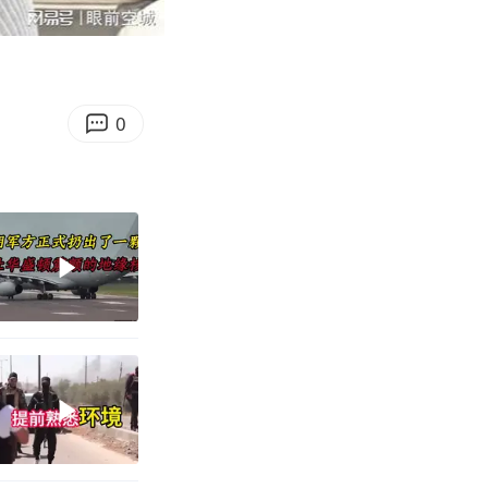
06:46
Enter
fullscreen
0