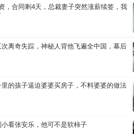
工资，合同剩4天，总裁妻子突然涨薪续签，我
了
三次离奇失踪，神秘人背他飞遍全中国，幕后
子里的孩子逼迫婆婆买房子，不料婆婆的做法
别小看张安乐，他可不是软柿子