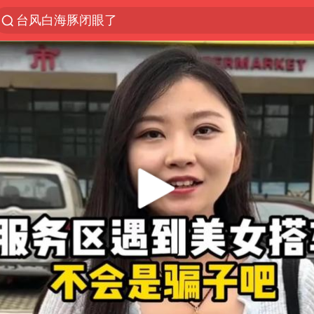
台风白海豚闭眼了
“China Cool”火了，老外爱上中国避暑游
中国东方电气集团原党组副书记、董事宋致远被查
俄黑客称掌握北约直接参与袭俄证据
浙江海事局启动Ⅰ级防台应急响应
预计“白海豚”明晚将在浙江舟山到福建福鼎一带沿海
云南一地村民过火把节意外灼伤16人
泰国初中生饮弹自尽前开了26枪
用AI造出新病毒意味着什么
今年第二强台风将带来多大影响
美股创4月份以来最大单周涨幅