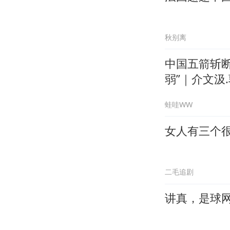
秋别离
中国五箭斩
弱”｜介文汲.
蛙哇WW
女人有三个
二毛追剧
讲真，是球