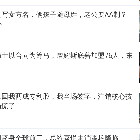
只写女方名，俩孩子随母姓，老公要AA制？
心
骑士以合同为筹马，詹姆斯底薪加盟76人，东
收回我两成专利股，我当场签字，注销核心技
员慌了
国跻身全球前三，总统喜悦未消噩耗降临