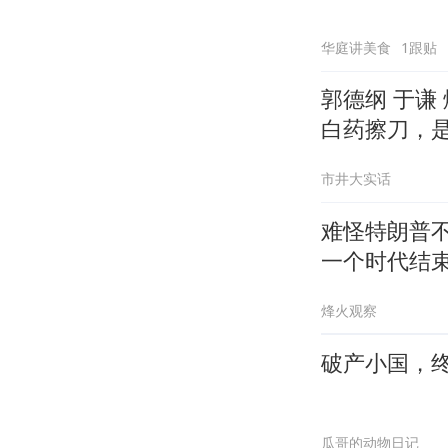
华庭讲美食
1跟贴
郭德纲 于谦
白药擦刀，
市井大实话
难怪特朗普不
一个时代结
烽火观察
破产小国，
瓜哥的动物日记