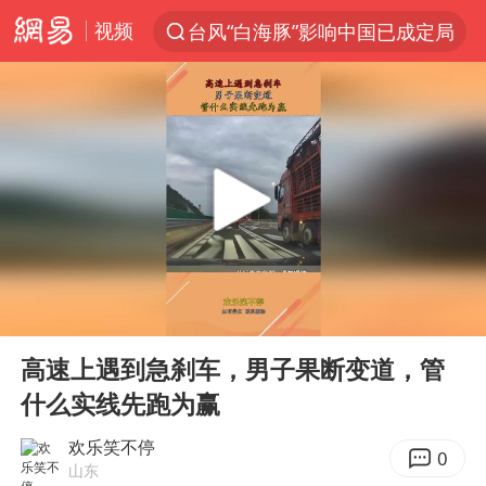
视频
台风“白海豚”影响中国已成定局
聚“绿”成势，结构转型活力足
部分美国AI模型被指持续实施有害行为
印度暴发金迪普拉病毒
杭州一小区17楼玻璃幕墙爆裂
郑国霖回应去景区上班被保安拦下
律师称“梅姨”若满75岁或不适用死刑
00:00
00:23
陕西潼关强降雨引发土崖滑坡1人失联
Play
Ent
full
陕西柞水突发泥石流致1死2失联
高速上遇到急刹车，男子果断变道，管
什么实线先跑为赢
“梅姨”准确年龄仍未知
41岁女子为鼓励女儿考上985研究生
欢乐笑不停
0
山东