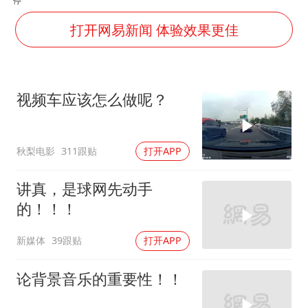
“事业单位招聘不是人情买卖”
顾客称吃炭火烤肉商家收10元炭火费
打开网易新闻 体验效果更佳
网红全程直播“荒岛改造”被查处
南大数院院长疑辞职信里写不想干了
视频车应该怎么做呢？
美国退回1000亿美元关税
李亚鹏向地铁吐血女孩捐99999元
秋梨电影
311跟贴
打开APP
杨某某拒服兵役 不得录用为公务员
中国经济展现强大韧性和活力
讲真，是球网先动手
的！！！
新媒体
39跟贴
打开APP
论背景音乐的重要性！！