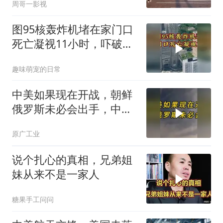
周哥一影视
图95核轰炸机堵在家门口
死亡凝视11小时，吓破胆
的日本多绝望？
趣味萌宠的日常
中美如果现在开战，朝鲜
俄罗斯未必会出手，中国
只能靠这四支力量
原广工业
说个扎心的真相，兄弟姐
妹从来不是一家人
糖果手工问问