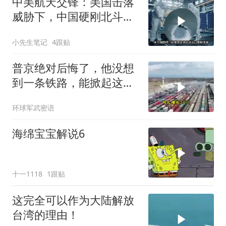
中美航天交锋：美国击落
威胁下，中国硬刚北斗升
级+重复火箭
小先生笔记
4跟贴
普京绝对后悔了，他没想
到一条铁路，能掀起这么
大的风浪，中亚格局彻底
环球军武密语
改写
海绵宝宝解说6
十一1118
1跟贴
这完全可以作为大陆解放
台湾的理由！