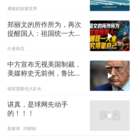
勇敢的探索世界
郑丽文的所作所为，再次
提醒国人：祖国统一大
业，终究得靠自己！
行者风范
中方宣布无视美国制裁，
美媒称史无前例，鲁比
奥：或追加二次制裁
寝室显眼包大队长
讲真，是球网先动手
的！！！
新媒体
39跟贴