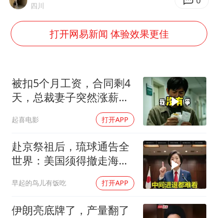
秋天的第一杯奶茶到底有多火
0
四川
百花奖开幕式
打开网易新闻 体验效果更佳
国防部：坚决反制任何闹海挑衅图谋
东航：国内客票提前14天免费退改
美股存储板块集体大跌
被扣5个月工资，合同剩4
胡彦斌获《歌手2026》歌王
天，总裁妻子突然涨薪续
签，我递辞呈她慌了
“今天得有40℃了吧 为啥还不预警”
起喜电影
打开APP
夯实基础开新局
赴京祭祖后，琉球通告全
世界：美国须得撤走海马
斯，日本陷入被动
早起的鸟儿有饭吃
打开APP
伊朗亮底牌了，产量翻了