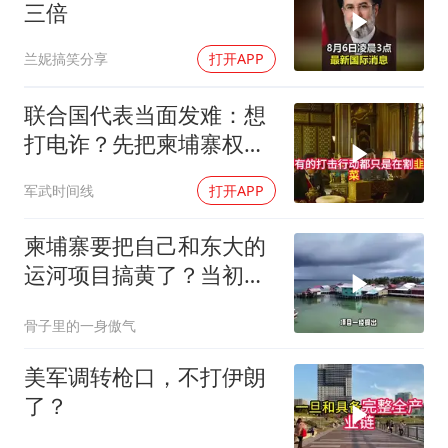
三倍
兰妮搞笑分享
打开APP
联合国代表当面发难：想
打电诈？先把柬埔寨权贵
的底裤扒了！
军武时间线
打开APP
柬埔寨要把自己和东大的
运河项目搞黄了？当初可
是吹得天花乱坠
骨子里的一身傲气
美军调转枪口，不打伊朗
了？