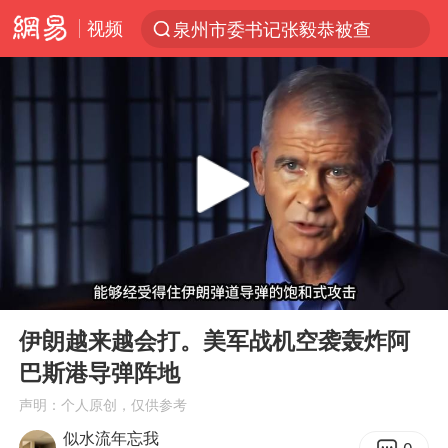
视频
泉州市委书记张毅恭被查
“电影+”如何激发千亿级消费新活力？
台风白海豚已进入24小时警戒线
全球首个长时储能一体化产业园量产
陈垣宇0-3张禹珍 国乒男单全军覆没
中巨芯：上半年归母净利润1405.77万元
四川宜宾市高县4.9级地震致1人死亡
00:00
04:53
中国女篮70-67险胜尼日利亚女篮
Play
Ent
full
名创优品回应女子吐槽内裤质量差
伊朗越来越会打。美军战机空袭轰炸阿
巴斯港导弹阵地
上海：台风白海豚或将带来龙卷风
声明：个人原创，仅供参考
出口禁令驱动有色板块大涨
似水流年忘我