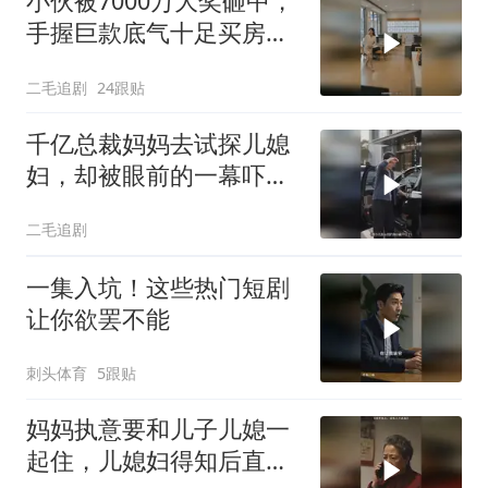
小伙被7000万大奖砸中，
手握巨款底气十足买房不
问价！
二毛追剧
24跟贴
千亿总裁妈妈去试探儿媳
妇，却被眼前的一幕吓傻
了！
二毛追剧
一集入坑！这些热门短剧
让你欲罢不能
刺头体育
5跟贴
妈妈执意要和儿子儿媳一
起住，儿媳妇得知后直接