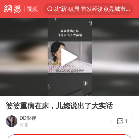
视频
以“新”破局 首发经济点亮城市消费活力
U17国足三战全胜
47岁妈妈突然产女 26岁女儿：很震惊
男子结婚8年发现3个女儿均非亲生
OpenAI为免费用户升级GPT-5.6 Luna
我国编制完成新版全月地质图
台风白海豚最新路径研判来了
00:00
00:46
对话重庆地铁吐血女孩
Play
Ent
full
毛宁转发梯田音乐会视频海外网友赞叹
婆婆重病在床，儿媳说出了大实话
巡查组提问 工作人员偷用手机查答案
DD影视
1
河北
代人信访被判寻衅滋事案被告人获国赔