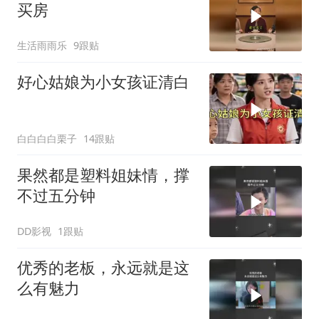
买房
生活雨雨乐
9跟贴
好心姑娘为小女孩证清白
白白白白栗子
14跟贴
果然都是塑料姐妹情，撑
不过五分钟
DD影视
1跟贴
优秀的老板，永远就是这
么有魅力