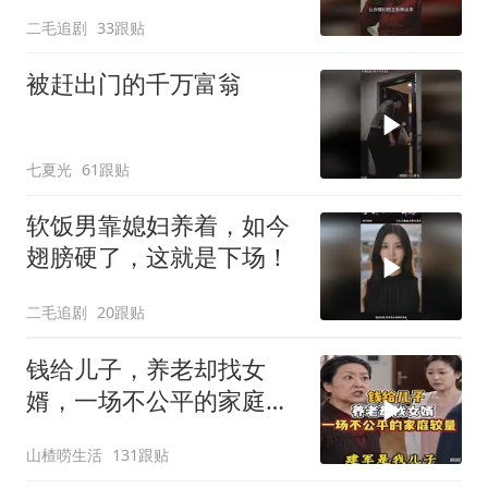
怒了！
二毛追剧
33跟贴
被赶出门的千万富翁
七夏光
61跟贴
软饭男靠媳妇养着，如今
翅膀硬了，这就是下场！
二毛追剧
20跟贴
钱给儿子，养老却找女
婿，一场不公平的家庭较
量
山楂唠生活
131跟贴