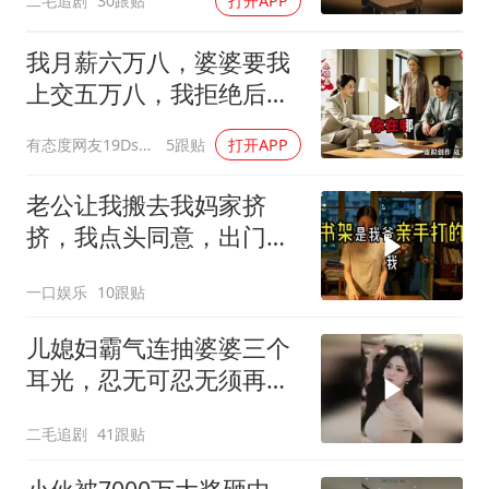
二毛追剧
30跟贴
打开APP
我月薪六万八，婆婆要我
上交五万八，我拒绝后她
换了门锁，12天后我决意
有态度网友19Dsym
5跟贴
打开APP
离婚
老公让我搬去我妈家挤
挤，我点头同意，出门时
顺手带走了3本房产证和2
一口娱乐
10跟贴
把车钥匙
儿媳妇霸气连抽婆婆三个
耳光，忍无可忍无须再
忍，太解气了！
二毛追剧
41跟贴