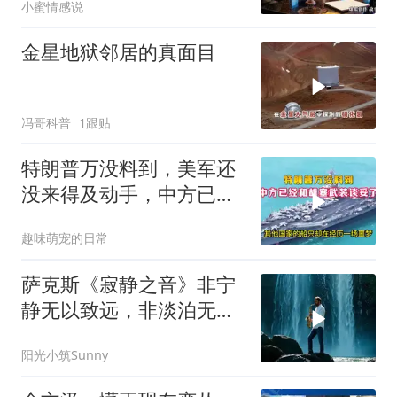
小蜜情感说
口：我们谈谈
金星地狱邻居的真面目
冯哥科普
1跟贴
特朗普万没料到，美军还
没来得及动手，中方已经
和胡塞武装谈妥了
趣味萌宠的日常
萨克斯《寂静之音》非宁
静无以致远，非淡泊无以
明志
阳光小筑Sunny