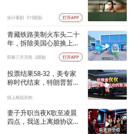
伙计看剧
313跟贴
打开APP
青藏铁路美制火车头二十
年，拆除美国心脏换上绿
色电力
阳春三月天晴
2跟贴
打开APP
投票结果58-32，美专家
称时代结束，特朗普暂不
攻伊朗
陌上桃花开的
妻子升职当夜K歌至凌晨
四点，我送上离婚协议果
盘，隔天她拦在公司门