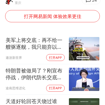
985博士后被曝在妻子孕期出轨后续
24
重庆
公司“上四休三”但要降薪1000元
打开网易新闻 体验效果更佳
47岁妈妈突然产女 26岁女儿：很震惊
97岁英国奶奶飞上天再破吉尼斯纪录
OpenAI为免费用户升级GPT-5.6 Luna
美军上将交底：再不给一
男子杀人后逃进深山21年活得像野人
艘驱逐舰，我只能弃以色
列保本土
“中国蔬菜之乡”最高温达41.8℃
遨游新世界
打开APP
如何把百年大党建设得更加坚强有力？
特朗普被做局了？刚宣布
停战，伊朗代防长交底，
中国预判果真应验
途南思维进化
打开APP
天道好轮回苍天饶过谁