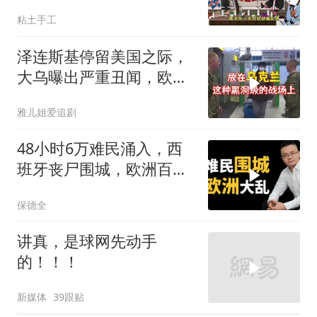
开发[震惊][震惊]
粘土手工
泽连斯基停留美国之际，
大乌曝出严重丑闻，欧洲
或彻夜难眠
雅儿姐爱追剧
48小时6万难民涌入，西
班牙丧尸围城，欧洲百年
霸权终极反噬！
保德全
讲真，是球网先动手
的！！！
新媒体
39跟贴