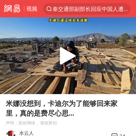
视频
泰交通部副部长回应中国人遭歧视手势
夜幕落下 运动上场
改名后的“青海拉面”店
1岁宝宝碰坏纸巾盒 宝妈被索赔924元
泸溪河：桃酥吃出金属牙冠视频不实
女子开一天一夜空调后二氧化碳中毒
男子结婚8年3个女儿均非亲生
00:00
07:43
“空调24小时开着更省电”不实
Play
Ent
full
“不建议大家买深色蛋糕”
米娜没想到，卡迪尔为了能够回来家
里，真的是费尽心思...
台风白海豚逼近 暴雨大暴雨来袭
声明：取材网络，谨慎辨别
谁是宇树科技背后赢家
水云人