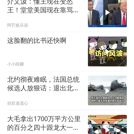
介文汲：懂王现在变怂
王！堂堂美国现在靠骂人
赢的美伊战争
阿芒娱乐说
这脸翻的比书还快啊
小小段砸
北约彻夜难眠，法国总统
候选人放狠话：退出北
约，和中国合作
挂肚逍遥心
大毛拿出1700万平方公里
的百分之四十跟龙大一起