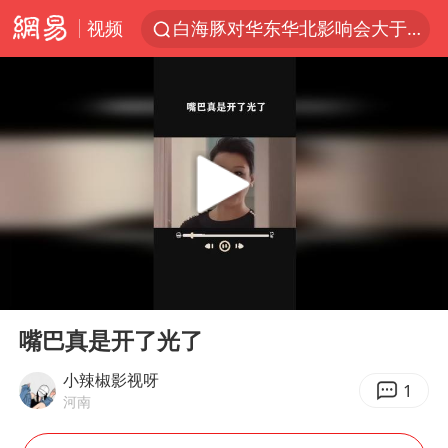
视频
白海豚对华东华北影响会大于巴威
于东来回应胖东来近25年老店年底关闭
以拒绝“和平委员会”的加沙和平计划
浙江省甬江发生2026年第1号洪水
全球最大级别运输船通过长江大桥
白海豚北上或致京津冀暴雨
上海全力守护市民“菜篮子”
00:00
00:17
上门女婿出轨女邻居多年被判重婚罪
Play
Ent
full
香港刷新1884年以来最高气温纪录
嘴巴真是开了光了
美将每月供乌爱国者拦截导弹
小辣椒影视呀
1
河南
国足U17与阿森纳决赛取消 并列冠军