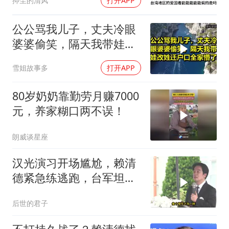
抑尘的清风
打开APP
公公骂我儿子，丈夫冷眼
婆婆偷笑，隔天我带娃改
姓迁户口全家懵了！
雪姐故事多
打开APP
80岁奶奶靠勤劳月赚7000
元，养家糊口两不误！
朗威谈星座
汉光演习开场尴尬，赖清
德紧急练逃跑，台军坦克
掉零件
后世的君子