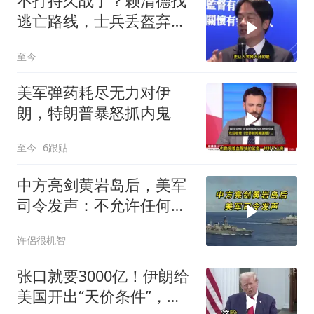
不打持久战了？赖清德找
逃亡路线，士兵丢盔弃
甲，解放军对其更名
至今
美军弹药耗尽无力对伊
朗，特朗普暴怒抓内鬼
至今
6跟贴
中方亮剑黄岩岛后，美军
司令发声：不允许任何国
家主宰印太
许侶很机智
张口就要3000亿！伊朗给
美国开出“天价条件”，特