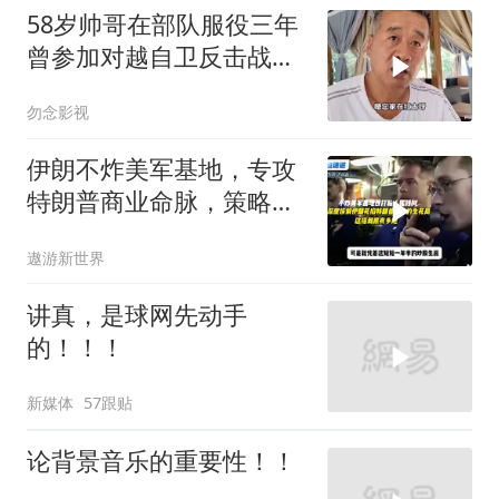
58岁帅哥在部队服役三年
曾参加对越自卫反击战讲
述猫耳洞里的
勿念影视
伊朗不炸美军基地，专攻
特朗普商业命脉，策略高
明
遨游新世界
讲真，是球网先动手
的！！！
新媒体
57跟贴
论背景音乐的重要性！！