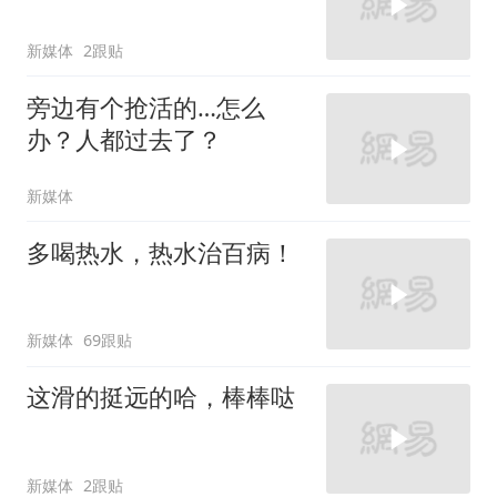
新媒体
2跟贴
旁边有个抢活的…怎么
办？人都过去了？
新媒体
多喝热水，热水治百病！
新媒体
69跟贴
这滑的挺远的哈，棒棒哒
新媒体
2跟贴