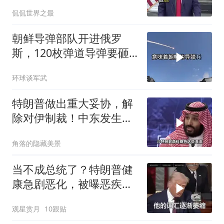
朗普这回真被拿捏了？
侃侃世界之最
朝鲜导弹部队开进俄罗
斯，120枚弹道导弹要砸
向乌克兰
环球谈军武
特朗普做出重大妥协，解
除对伊制裁！中东发生怎
样的巨变？
角落的隐藏美景
当不成总统了？特朗普健
康急剧恶化，被曝恶疾缠
身，比拜登还严重
观星赏月
10跟贴