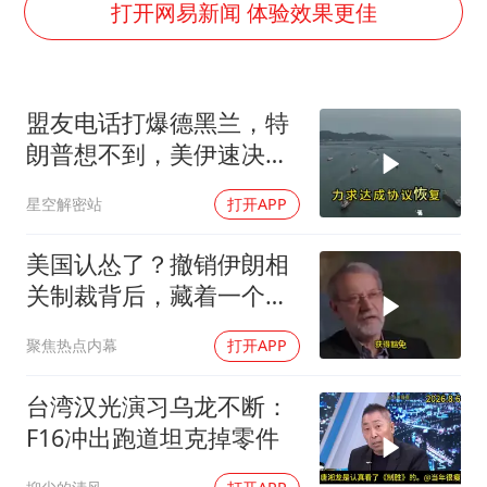
暑期研学游升温 在旅途中增长知识
打开网易新闻 体验效果更佳
猫咪过火把节被抹成黑猫
宝妈给四胞胎取名平安喜乐
盟友电话打爆德黑兰，特
构建更高水平的全民健身公共服务体系
朗普想不到，美伊速决
暴雨预报为何有时感觉不准
战，怎么就打成了一部连
星空解密站
打开APP
总书记点赞的非遗苗绣焕发新生机
续剧？
美国认怂了？撤销伊朗相
关制裁背后，藏着一个说
不出口的尴尬
聚焦热点内幕
打开APP
台湾汉光演习乌龙不断：
F16冲出跑道坦克掉零件