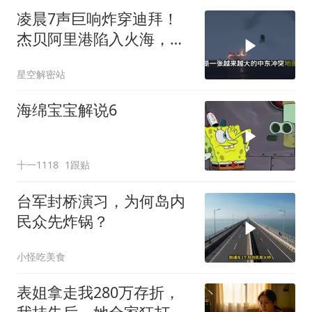
凌晨7声巨响炸穿迪拜！
杰贝阿里港陷入火海，美
军弹药库告急让中东盟友
星空解密站
彻底心寒
海绵宝宝解说6
十一1118
1跟贴
台军封桥演习，为何岛内
民众先炸锅？
小怪吃美食
表姐拿走我280万存折，