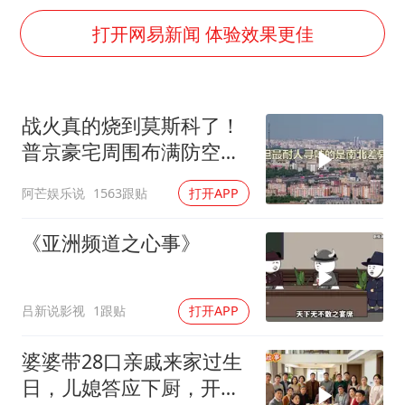
河南警方公开征集黑恶犯罪线索
打开网易新闻 体验效果更佳
WTT横滨冠军赛女单四强国乒占三席
谢霆锋演唱会隔空祝王菲生日快乐
战火真的烧到莫斯科了！
大爷听AI洒农药 150亩苗一夜枯萎
普京豪宅周围布满防空
央视新主播李秋莹孙亚鹏亮相
塔，大战一触即发2
阿芒娱乐说
1563跟贴
打开APP
构建更高水平的全民健身公共服务体系
《亚洲频道之心事》
吕新说影视
1跟贴
打开APP
婆婆带28口亲戚来家过生
日，儿媳答应下厨，开饭