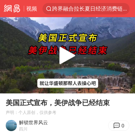
跨界融合拉长夏日经济消费链条
视频
拜登前列腺癌恶化
“白海豚”逼近浙闽沿海
四川宜宾5.5级地震后余震为何不断
2026年7月份居民消费价格同比上涨0.5%
浙江海域将现5到8米巨浪到狂浪
外国游客的“中国游三件套”火了
以军士兵把枪口对准中国记者
00:00
07:29
Play
Ent
白海豚在海上打了个结
full
美国正式宣布，美伊战争已经结束
方桃子代言广告视频已下架
声明：个人原创，仅供参考
上海大部迎大暴雨
解锁世界风云
0
四川
一周大涨超7% 金价为何突然上涨