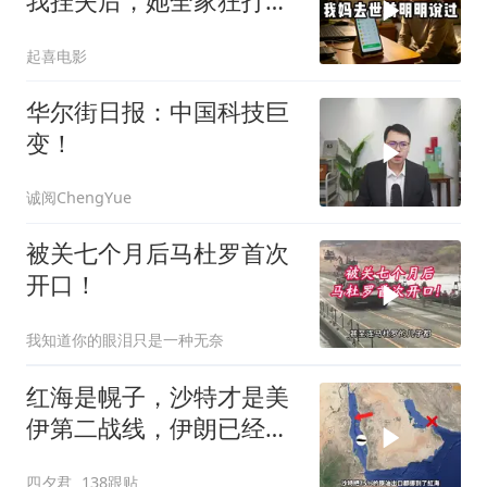
我挂失后，她全家狂打
200个电话
起喜电影
华尔街日报：中国科技巨
变！
诚阅ChengYue
被关七个月后马杜罗首次
开口！
我知道你的眼泪只是一种无奈
红海是幌子，沙特才是美
伊第二战线，伊朗已经输
了？
四夕君
138跟贴