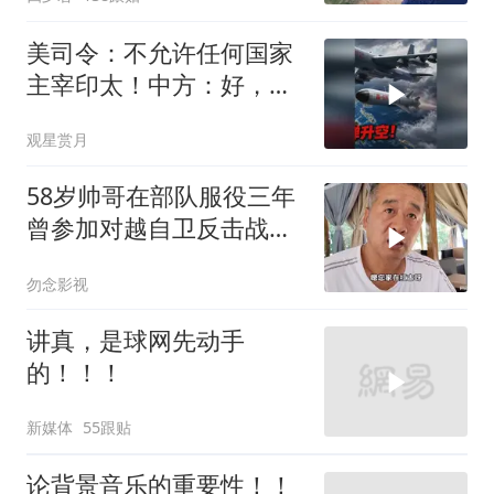
美司令：不允许任何国家
主宰印太！中方：好，轰
6N就挂一枚弹升空
观星赏月
58岁帅哥在部队服役三年
曾参加对越自卫反击战讲
述猫耳洞里的
勿念影视
讲真，是球网先动手
的！！！
新媒体
55跟贴
论背景音乐的重要性！！