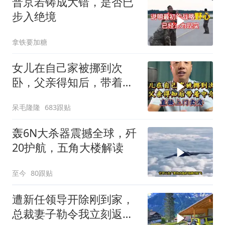
普京若铸成大错，是否已
步入绝境
拿铁要加糖
女儿在自己家被挪到次
卧，父亲得知后，带着中
介直接上门卖房
呆毛隆隆
683跟贴
轰6N大杀器震撼全球，歼
20护航，五角大楼解读
至今
80跟贴
遭新任领导开除刚到家，
总裁妻子勒令我立刻返