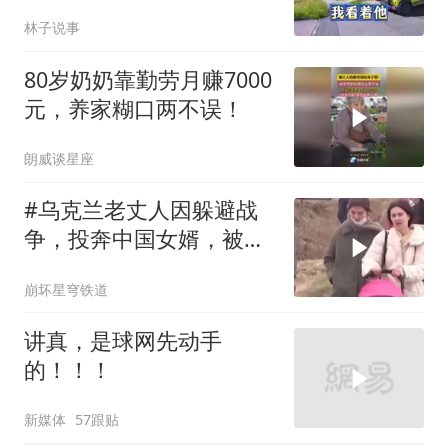
岗，我直言她无权命令我
林子说事
80岁奶奶靠勤劳月赚7000
元，养家糊口两不误！
朗威谈星座
#乌克兰老丈人因躲避战
争，投奔中国女婿，被眼
前城市繁荣震惊
崩坏星穹铁道
讲真，是球网先动手
的！！！
新媒体
57跟贴