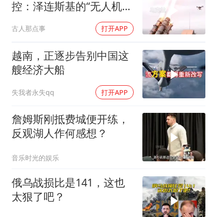
控：泽连斯基的“无人机神
话”为何突然没人提了
古人那点事
打开APP
越南，正逐步告别中国这
艘经济大船
失我者永失qq
打开APP
詹姆斯刚抵费城便开练，
反观湖人作何感想？
音乐时光的娱乐
俄乌战损比是141，这也
太狠了吧？