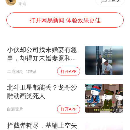
南航回应深圳飞无锡航班起飞时遭雷击
2942
湖南
央视新主播李秋莹母校发文祝贺
打开网易新闻 体验效果更佳
暑期研学游升温 在旅途中增长知识
浙江省甬江发生2026年第1号洪水
国足U17与阿森纳决赛取消 并列冠军
小伙却公司找未婚妻有急
以军士兵把枪口对准中国记者
事，却得知未婚妻竟和别
人订婚！
总书记点赞的非遗苗绣焕发新生机
二毛追剧
1跟贴
打开APP
北斗卫星都能丢？龙哥沙
雕动画笑死人
白宸侃片
打开APP
拦截弹耗尽，基辅上空失