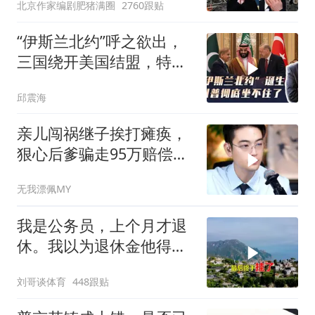
北京作家编剧肥猪满圈
2760跟贴
“伊斯兰北约”呼之欲出，
三国绕开美国结盟，特朗
普彻底坐不住了
邱震海
亲儿闯祸继子挨打瘫痪，
狠心后爹骗走95万赔偿金
给亲儿买房娶媳妇
无我漂佩MY
我是公务员，上个月才退
休。我以为退休金他得有
九千多块钱，可是
刘哥谈体育
448跟贴