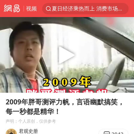
视频
夏日经济乘热而上 消费市场向新而行
江西警方通报：一男子酒驾致7人受伤
白海豚对华东华北影响会大于巴威
王传君 《披荆斩棘》
于东来回应胖东来近25年老店年底关闭
独闯南太行的失联女生最后轨迹已确认
BLG经理辟谣Bin离队
00:00
01:49
浙江近300条预警生效中 今夜大部暴雨
Play
Ent
full
香港刷新1884年以来最高气温纪录
2009年胖哥测评力帆，言语幽默搞笑，
每一秒都是精华！
哈马斯称坚持加沙停火协议路线图
声明：个人原创，仅供参考
上门女婿出轨女邻居多年被判重婚罪
君观史册