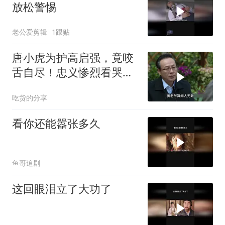
放松警惕
老公爱剪辑
1跟贴
唐小虎为护高启强，竟咬
舌自尽！忠义惨烈看哭观
众
吃货的分享
看你还能嚣张多久
鱼哥追剧
这回眼泪立了大功了