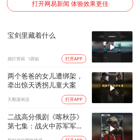
国足U17与阿森纳决赛取消 并列冠军
打开网易新闻 体验效果更佳
香港刷新1884年以来最高气温纪录
上海全力守护市民“菜篮子”
宝剑里藏着什么
暑期研学游升温 在旅途中增长知识
猫咪过火把节被抹成黑猫
挑灯剪辑
1跟贴
打开APP
宝妈给四胞胎取名平安喜乐
BLG经理辟谣Bin离队
两个爸爸的女儿遭绑架，
总书记点赞的非遗苗绣焕发新生机
牵出惊天诱拐儿童大案
天鹅漫画说
打开APP
二战高分俄剧《喀秋莎》
第七集：战火中苏军军犬
连的忠诚催人泪下