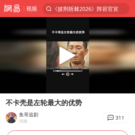
视频
《披荆斩棘2026》阵容官宣
夏日经济乘热而上 消费市场向新而行
白海豚对华东华北影响会大于巴威
于东来回应胖东来近25年老店年底关闭
以拒绝“和平委员会”的加沙和平计划
浙江省甬江发生2026年第1号洪水
独闯南太行的失联女生最后轨迹已确认
00:00
01:49
美将每月供乌爱国者拦截导弹
Play
Ent
full
全球最大级别运输船通过长江大桥
不卡壳是左轮最大的优势
央视新主播李秋莹母校发文祝贺
鱼哥追剧
311
河南
上门女婿出轨女邻居多年被判重婚罪