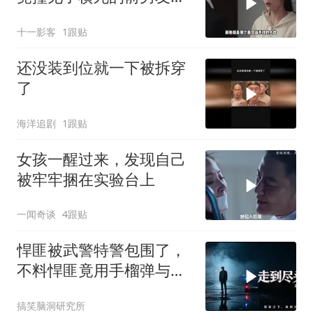
了黑老
十一影客
1跟贴
还没装到位就一下被拆穿
了
海洋追剧
1跟贴
女孩一醒过来，发现自己
被牢牢捆在实验台上
一闻奇谈
4跟贴
悍匪被武警特警包围了，
不料悍匪竟用手榴弹与警
方抗衡！
搞笑脑洞研究所