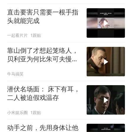
直击要害只需要一根手指
头就能完成
一起看片片
1跟贴
靠山倒了才想起笼络人，
贝利亚为何比朱可夫慢半
拍？
牛马搞笑
潜伏名场面： 床下有耳，
二人被迫假戏温存
小米娱乐圈
1跟贴
动手之前，先用身体让他