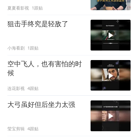
狱
夏夏看影视
1跟贴
狙击手终究是轻敌了
小海看剧
1跟贴
空中飞人，也有害怕的时
候
连花影视
4跟贴
大弓虽好但后坐力太强
莹宝剪辑
4跟贴