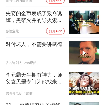
新时代的两性情感
打开APP
失窃的金币表成了致命诱
饵，黑帮火并的导火索，
就藏在这里
影视宝藏
打开APP
对付坏人，不需要讲武德
谷谷追剧人
248跟贴
李元霸天生拥有神力，师
父袁天罡专门为他找来
800斤铁锤，剧情片
憨哥哥电影
1跟贴