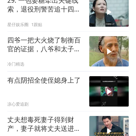
29. 一包姜糖牵出关键线
索，退役刑警苦追十四年
锁定杀人恶魔
星仔娱乐圈
1跟贴
四爷一把大火烧了制衡百
官的证据，八爷和太子有
苦难言
冷门精选
有点阴招全使侄媳身上了
凉心爱追剧
丈夫想毒死妻子得到财
产，妻子就将丈夫送进监