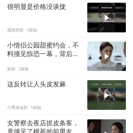
很明显是价格没谈拢
孤独剪影
1跟贴
小情侣公园甜蜜约会，不
料撞见惊恐一幕，背后隐
情令人深思
捡影
1跟贴
这反转让人头皮发麻
小男孩追剧
1跟贴
女警察去夜店抓皮条客，
竟撞见了横死的前男友成