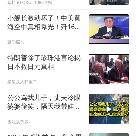
塑料叉FOKU
1083跟贴
小舰长激动坏了！中美黄
海空中真相曝光！歼16狗
美军F16！解放军南海绝
聚闻探长
对武力！
特朗普除了珍珠港言论揭
日本救日元真相
星星跌入梦里中
公公骂我儿子，丈夫冷眼
婆婆偷笑，隔天我带娃改
姓迁户口全家懵了！
雪姐故事多