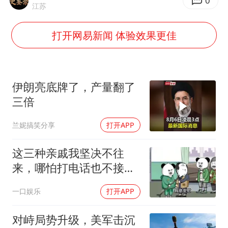
广东雷州通报特教老师招聘违规事件
0
江苏
百花奖开幕式
打开网易新闻 体验效果更佳
胡彦斌韩磊 谁帮谁
我国外贸延续良好增长态势
国防部：中国军队坚决反制任何闹海挑衅图谋
伊朗亮底牌了，产量翻了
“新疆阿勒泰八月能滑雪”不实
三倍
夯实基础开新局
兰妮搞笑分享
打开APP
这三种亲戚我坚决不往
来，哪怕打电话也不接，
断交！
一口娱乐
打开APP
对峙局势升级，美军击沉