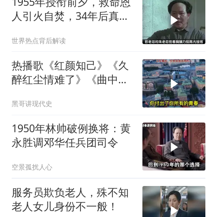
1955年授衔前夕，救命恩
人引火自焚，34年后真相
大白
世界热点背后解读
热播歌《红颜知己》《久
醉红尘情难了》《曲中
人》《伱是陪我风雨的
黑哥讲现代史
人》
1950年林帅破例换将：黄
永胜调邓华任兵团司令
空景孤扰人心
服务员欺负老人，殊不知
老人女儿身份不一般！