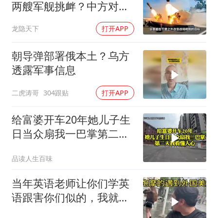
两艘军舰挑衅？中方对美
亮出“杀手锏”
龙隐天下
打开APP
朝导弹部署俄本土？乌方
透露军事信息
二虎涛哥
304跟贴
打开APP
给富婆开车20年她儿子生
日当众扇我一巴掌第二天
我看懂人心
品读人生百味
当年英语老师让你们学英
语跟害你们似的，我就是
吃了没有文化的亏