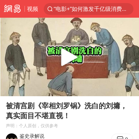
视频
“电影+”如何激发千亿级消费新活力？
上海：台风白海豚或将带来龙卷风
中国女篮70-67险胜尼日利亚女篮
中巨芯：上半年归母净利润1405.77万元
38岁演员求职万岁山NPC成功
四川宜宾市高县4.9级地震致1人死亡
国乒男单横滨冠军赛全军覆没
00:00
03:17
秋天的第一杯奶茶到底有多火
Play
Ent
full
东航：国内客票提前14天免费退改
被清宫剧《宰相刘罗锅》洗白的刘墉，
真实面目不堪直视！
美股存储板块集体大跌
声明：个人原创，仅供参考
日本试射“战斧”导弹，国防部回应
鉴史录解说