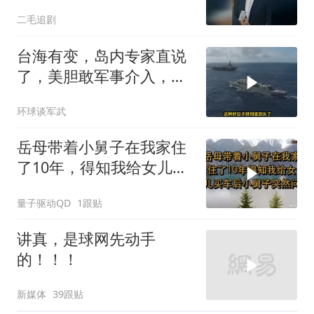
二毛追剧
台海有变，岛内专家直说
了，美胆敢军事介入，战
场将推到美家门口
环球谈军武
岳母带着小舅子在我家住
了10年，得知我给女儿买
车后，小舅子突
量子驱动QD
1跟贴
讲真，是球网先动手
的！！！
新媒体
39跟贴