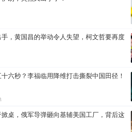
出手，黄国昌的举动令人失望，柯文哲要再度
五十六秒？李福临用降维打击撕裂中国田径！
贴
于掀桌，俄军导弹砸向基辅美国工厂，背后这