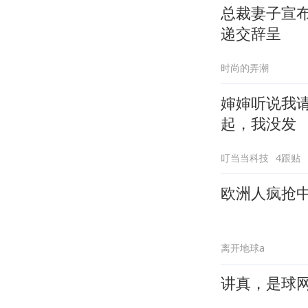
总裁妻子宣布
递交辞呈
时尚的弄潮
婶婶听说我
起，我没发
叮当当科技
4跟贴
欧洲人疯抢
离开地球a
讲真，是球