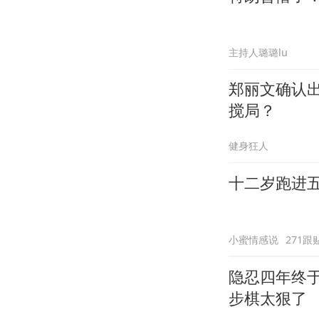
主持人璐璐lu
郑丽文确认
搅局？
健身狂人
十二岁跑进
小蜜情感说
271跟
隐忍四年终
步棋太狠了