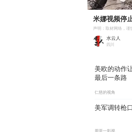
00:00
Play
米娜视频停
声明：取材网络，谨
水云人
四川
美欧的动作
最后一条路
仁慈的视角
美军调转枪
周哥一影视