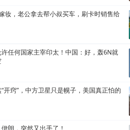
万嫁妆，老公拿去帮小叔买车，刷卡时销售给
允许任何国家主宰印太！中国：好，轰6N就
空
“开窍”，中方卫星只是幌子，美国真正怕的
！伊朗，突然又出手了！