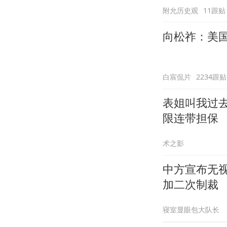
附允历史观
11跟贴
向松祚：美
白宸侃片
2234跟贴
表姐叫我过
限连带担保
术之影
中方宣布无
加二次制裁
寝室显眼包大队长