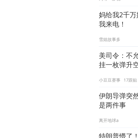
妈给我2千
我来电！
雪姐故事多
美司令：不
挂一枚弹升
小豆豆赛事
17跟贴
伊朗导弹突然
是两件事
离开地球a
特朗普懵了