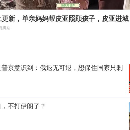
秋天的第一杯奶茶到底有多火
38岁演员求职万岁山NPC成功
止更新，单亲妈妈帮皮亚照顾孩子，皮亚进城
我国外贸延续良好增长态势
慎辨别
东航：国内客票提前14天免费退改
欧阳娜娜窦靖童好搭
夯实基础开新局
让普京意识到：俄退无可退，想保住国家只剩
口，不打伊朗了？