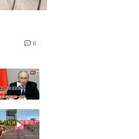
11:59
Enter
fullscreen
0