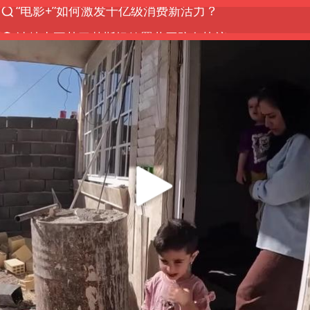
沙特土耳其巴基斯坦签署共同防务协议
台风白海豚实时路径
全球首个长时储能一体化产业园量产
四川宜宾市高县4.9级地震致1人死亡
U17国足三连胜晋级明日之星半决赛
名创优品回应女子吐槽内裤质量差
中国女篮70-67险胜尼日利亚女篮
美股存储板块集体大跌
“今天得有40℃了吧 为啥还不预警”
国防部：坚决反制任何闹海挑衅图谋
胡彦斌获《歌手2026》歌王