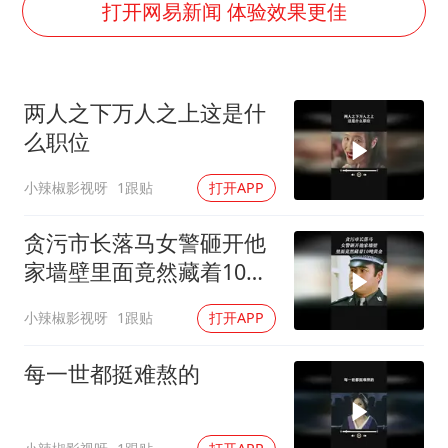
代人信访被判寻衅滋事案被告人获国赔
打开网易新闻 体验效果更佳
现代版摸金校尉落网查获400多枚古币
消费新图景｜多举措提升消费体验 释放夏日经济活力
两人之下万人之上这是什
国家气候中心：8月将有4轮高温过程，部分地区可达40℃～45℃
么职位
泰国一女公务员妆容引争议 本人回应
小辣椒影视呀
1跟贴
打开APP
宇树科技发行价格150.80元/股
把党建设得更加坚强有力
贪污市长落马女警砸开他
奋进开新局 实干挑大梁
家墙壁里面竟然藏着10吨
黄金
小辣椒影视呀
1跟贴
打开APP
每一世都挺难熬的