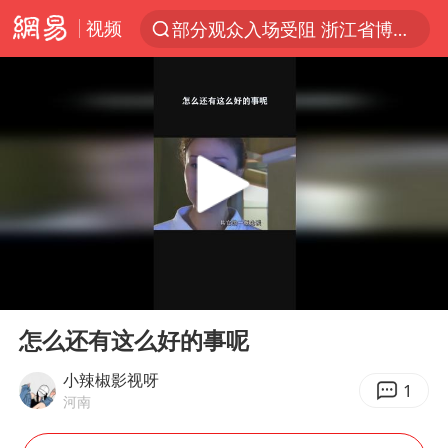
视频
部分观众入场受阻 浙江省博物馆致歉
以“新”破局 首发经济点亮城市消费活力
U17国足三战全胜
47岁妈妈突然产女 26岁女儿：很震惊
男子结婚8年发现3个女儿均非亲生
OpenAI为免费用户升级GPT-5.6 Luna
我国编制完成新版全月地质图
00:00
00:28
台风白海豚最新路径研判来了
Play
Ent
full
对话重庆地铁吐血女孩
怎么还有这么好的事呢
毛宁转发梯田音乐会视频海外网友赞叹
小辣椒影视呀
1
河南
巡查组提问 工作人员偷用手机查答案