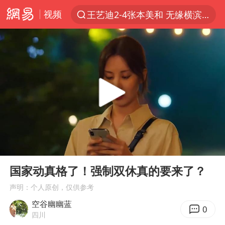
视频
王艺迪2-4张本美和 无缘横滨赛决赛
跨界融合拉长夏日经济消费链条
上海轨交全网络地面高架区段限速运行
白海豚逼近浙闽沿海
拜登前列腺癌恶化
上海暴雨红色预警
斯诺克中国公开赛刘宏宇击败霍金斯
00:00
07:02
2026年7月份居民消费价格同比上涨0.5%
Play
Ent
full
伯克希尔净买入约200亿美元股票
国家动真格了！强制双休真的要来了？
“伊斯兰版北约”出现
声明：个人原创，仅供参考
空谷幽幽蓝
武契奇会见泽连斯基有何意图
0
四川