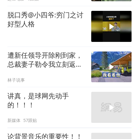
脱口秀@小四爷:穷门之讨
好型人格
遭新任领导开除刚到家，
总裁妻子勒令我立刻返
岗，我直言她无权命令我
林子说事
讲真，是球网先动手
的！！！
新媒体
57跟贴
论背景音乐的重要性！！