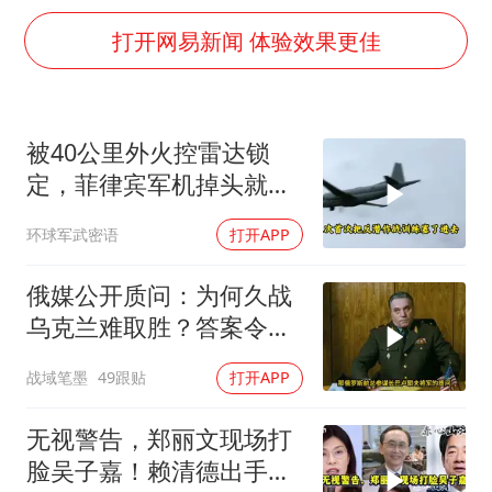
上海大部迎大暴雨
打开网易新闻 体验效果更佳
台铃电动车仅骑一年就断电趴窝
白海豚5次眼壁置换
浙江海域将现5到8米巨浪到狂浪
被40公里外火控雷达锁
曝美下令调查弹药库存信息遭泄露事件
定，菲律宾军机掉头就
日本连续发生两次地震
跑，欧盟1500万也救不了
环球军武密语
打开APP
场
方桃子代言广告视频已下架
俄媒公开质问：为何久战
构建更高水平的全民健身公共服务体系
乌克兰难取胜？答案令人
沉默
战域笔墨
49跟贴
打开APP
无视警告，郑丽文现场打
脸吴子嘉！赖清德出手，