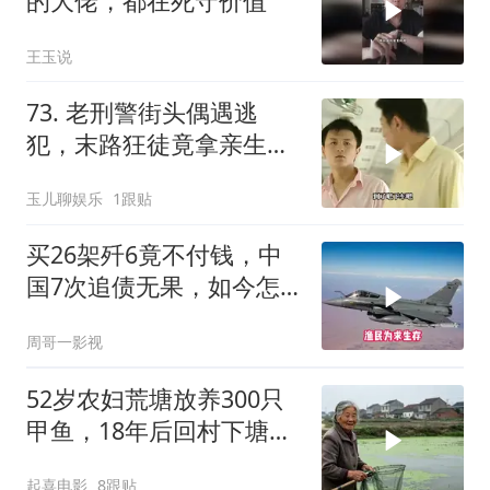
的大佬，都在死守价值
王玉说
73. 老刑警街头偶遇逃
犯，末路狂徒竟拿亲生儿
子当作人质落网！
玉儿聊娱乐
1跟贴
买26架歼6竟不付钱，中
国7次追债无果，如今怎
样了？
周哥一影视
52岁农妇荒塘放养300只
甲鱼，18年后回村下塘瞬
间傻眼
起喜电影
8跟贴