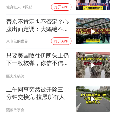
卢秀燕再次交底
健身狂人
6跟贴
打开APP
普京不肯定也不否定？心
腹出面定调：大鹅绝不打
光最后一颗子弹
米老鼠的世界
打开APP
只要美国敢往伊朗头上扔
下一枚核弹，你信不信，
明天乌克兰就会灰飞烟灭
匹夫来搞笑
1
上午同事突然被开除三十
分钟交接完 拉黑所有人
熙熙故事会