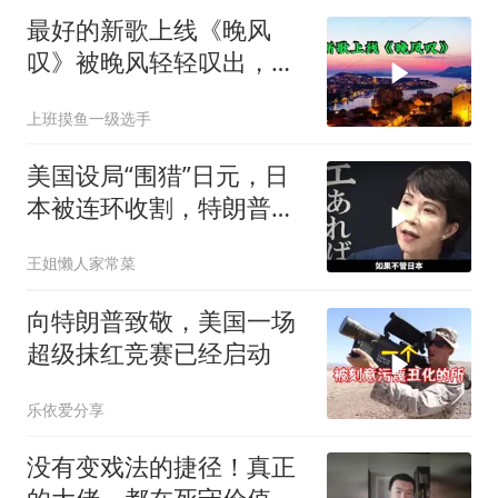
最好的新歌上线《晚风
叹》被晚风轻轻叹出，散
在无人荒野
上班摸鱼一级选手
美国设局“围猎”日元，日
本被连环收割，特朗普金
融底牌全曝光
王姐懒人家常菜
向特朗普致敬，美国一场
超级抹红竞赛已经启动
乐依爱分享
没有变戏法的捷径！真正