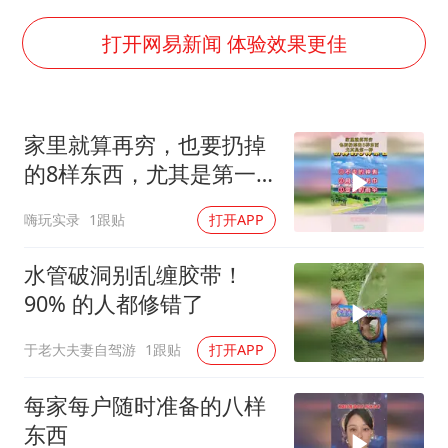
国防部：坚决反制任何闹海挑衅图谋
胡彦斌韩磊 谁帮谁
打开网易新闻 体验效果更佳
胡彦斌获《歌手2026》歌王
秋天的第一杯奶茶到底有多火
家里就算再穷，也要扔掉
38岁演员求职万岁山NPC成功
的8样东西，尤其是第一
我国外贸延续良好增长态势
样！
嗨玩实录
1跟贴
打开APP
胜宏科技：股票交易异常波动
夯实基础开新局
水管破洞别乱缠胶带！
90% 的人都修错了
于老大夫妻自驾游
1跟贴
打开APP
每家每户随时准备的八样
东西