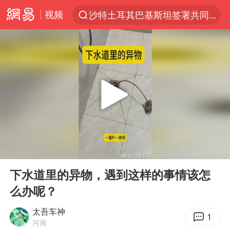
视频
沙特土耳其巴基斯坦签署共同防务协议
“电影+”如何激发千亿级消费新活力？
泉州市委书记张毅恭被查
台风白海豚已进入24小时警戒线
全球首个长时储能一体化产业园量产
台风白海豚或吞并鲸鱼 登陆地点更新
四川宜宾市高县4.9级地震致1人死亡
00:00
00:17
名创优品回应女子吐槽内裤质量差
Play
Ent
full
中巨芯：上半年归母净利润1405.77万元
下水道里的异物，遇到这样的事情该怎
么办呢？
中国女篮70-67险胜尼日利亚女篮
U17国足点球大战淘汰河床晋级决赛
太吾车神
1
河南