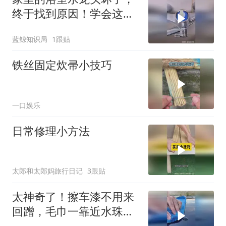
终于找到原因！学会这招
自己的也能修复！
蓝鲸知识局
1跟贴
铁丝固定炊帚小技巧
一口娱乐
日常修理小方法
太郎和太郎妈旅行日记
3跟贴
太神奇了！擦车漆不用来
回蹭，毛巾一靠近水珠自
己就被吸干净！