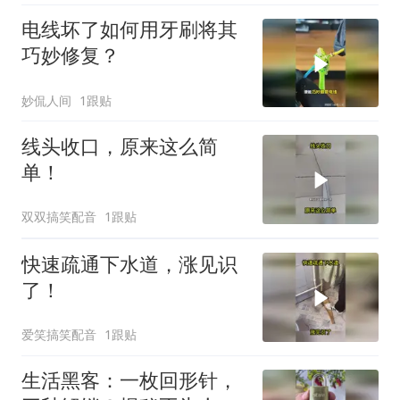
电线坏了如何用牙刷将其
巧妙修复？
妙侃人间
1跟贴
线头收口，原来这么简
单！
双双搞笑配音
1跟贴
快速疏通下水道，涨见识
了！
爱笑搞笑配音
1跟贴
生活黑客：一枚回形针，