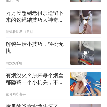
东北丫头
万万没想到老祖宗遗留下
来的这绳结技巧太神奇！
今天在雪地里给大家演示
莹莹看世界
1跟贴
一下！
解锁生活小技巧，轻松无
忧
白浅娱乐聊
有烟没火？原来每个烟盒
都隐藏一个小机关，不用
打火机轻松点着火
宝哥精彩赛事
家里的浴室水龙头坏了，