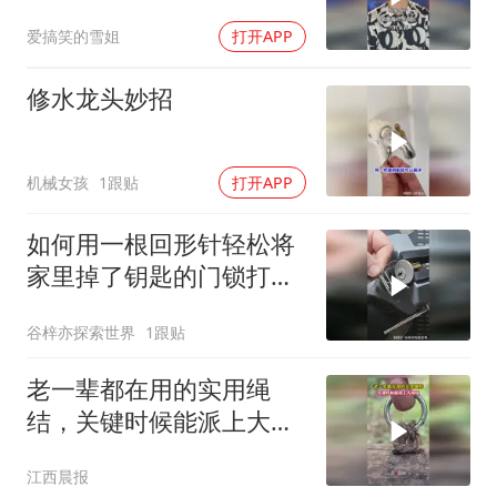
爱搞笑的雪姐
打开APP
修水龙头妙招
机械女孩
1跟贴
打开APP
如何用一根回形针轻松将
家里掉了钥匙的门锁打
开？
谷梓亦探索世界
1跟贴
老一辈都在用的实用绳
结，关键时候能派上大用
场
江西晨报