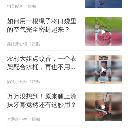
狗蛋配音
1跟贴
如何用一根绳子将口袋里
的空气完全密封起来？
鑫姐开心馆
1跟贴
农村大姐点蚊香，一个衣
架配合水桶，再也不用倒
香灰了！
搞笑小石头
1跟贴
万万没想到！原来腿上涂
抹牙膏竟然还有这妙用？
奇遇唐小生
1跟贴