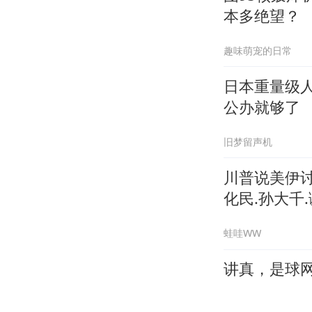
本多绝望？
趣味萌宠的日常
日本重量级
公办就够了
旧梦留声机
川普说美伊讨
化民.孙大千.
蛙哇WW
讲真，是球