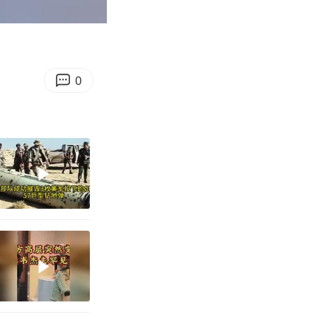
00:34
Enter
fullscreen
0