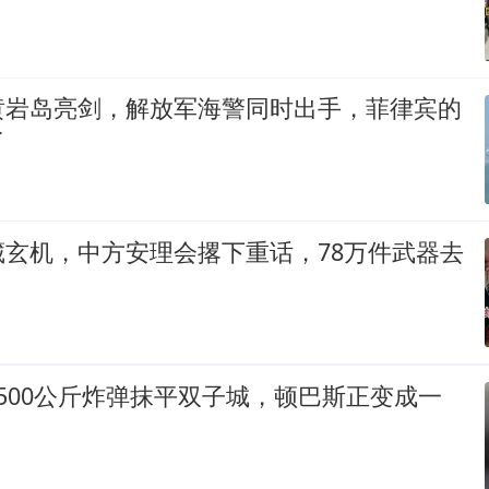
黄岩岛亮剑，解放军海警同时出手，菲律宾的
了
藏玄机，中方安理会撂下重话，78万件武器去
500公斤炸弹抹平双子城，顿巴斯正变成一