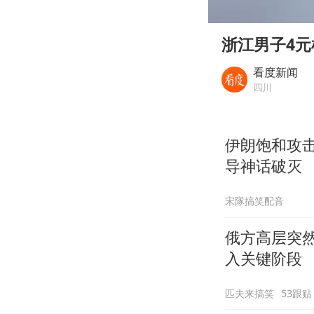
00:00
Play
浙江男子4元
看度新闻
四川
伊朗饱和攻
导神话破灭
宋隊搞笑配音
俄方高层突
入关键阶段
匹夫来搞笑
53跟贴