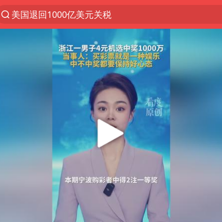
美国退回1000亿美元关税
维持强台风级！白海豚直奔华东沿海
华为WATCH GT 7系列正式发布
“事业单位招聘不是人情买卖”
河南试行周五下午弹性离岗
李亚鹏向地铁吐血女孩捐99999元
日本籍女网红在韩直播时自杀身亡
沙特否认与胡塞武装举行会谈
新华社权威快报|我国编制完成新版全月地质图
山东财大教授刘海明逝世 终年38岁
“银行午休1.5小时”留个窗口行不行