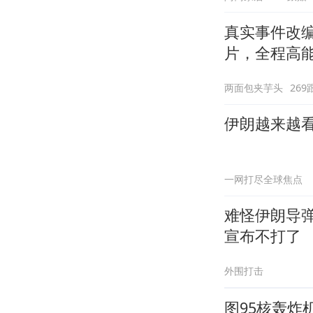
真实事件改
片，全程高
两面包夹芋头
269
伊朗越来越
一网打尽全球焦点
难怪伊朗导
宣布不打了
外围打击
图95核轰炸