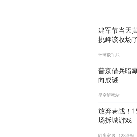
建军节当天
挑衅该收场
环球谈军武
普京借兵暗
向成谜
星空解密站
放弃巷战！1
场拆城游戏
阿离家居
128跟贴