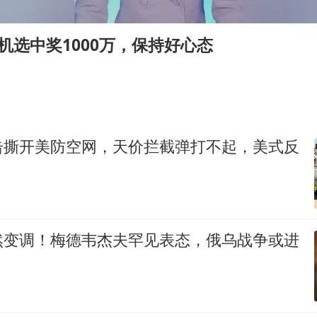
“天津之眼”摩天轮附近2人落水
如何把百年大党建设得更加坚强有力
机选中奖1000万，保持好心态
要给全体职工“应休尽休”的底气
总书记关心百姓身边这些民生大事
击撕开美防空网，天价拦截弹打不起，美式反
然变调！梅德韦杰夫罕见表态，俄乌战争或进