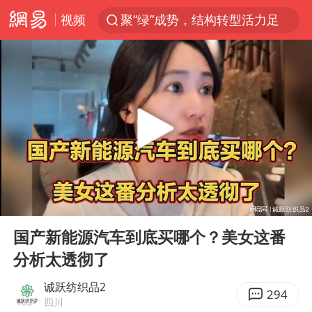
视频
聚“绿”成势，结构转型活力足
印度暴发金迪普拉病毒
41岁女子为鼓励女儿考上985研究生
郑国霖回应去景区上班被保安拦下
24小时不关空调 电费反而更低？
陕西柞水突发泥石流致1死2失联
“梅姨”已是老年人 死刑或适用受限
00:00
05:55
“事业单位招聘不是人情买卖”
Play
Ent
full
杭州一小区17楼玻璃幕墙爆裂
国产新能源汽车到底买哪个？美女这番
分析太透彻了
南大数院院长疑辞职信里写不想干了
美国退回1000亿美元关税
诚跃纺织品2
294
四川