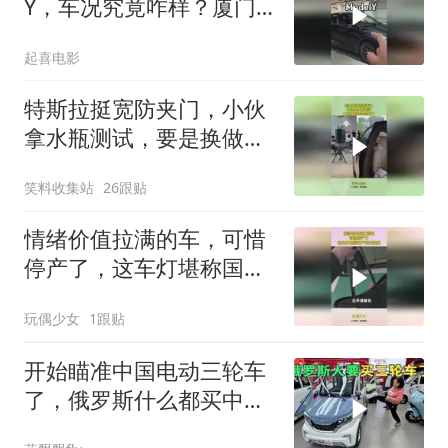
Y，车况究竟咋样？厦门
捡漏实录
起喜电影
特斯拉挺宽防夹门，小伙
拿水瓶测试，要是换做手
指早残了
笑料收集站
26跟贴
情绪价值拉满的车，可惜
停产了，这车灯堪称国产
车天花板！
玩偶少女
1跟贴
开始瞄准中国电动三轮车
了，俄罗斯什么都买中国
的