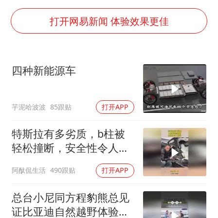
李亚鹏向地铁吐血女孩捐99999元
杨某某拒服兵役 不得录用为公务员
打开网易新闻 体验效果更佳
新华社权威快报|我国编制完成新版全月地质图
知识产权强国建设驶入“快车道”
四种新能源车
要给全体职工“应休尽休”的底气
曝张一鸣下死命令：不依赖AI蒸馏技术
芋泥哈波波
85跟贴
打开APP
中国经济展现强大韧性和活力
特斯拉有多劣质，b柱被
轻松撞断，安全性令人担
忧
阿酞侃生活
490跟贴
打开APP
总台小尼同方程豹熊总见
证比亚迪自然越野体验中