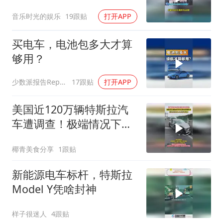
心开业小尼为豹8云辇p-
音乐时光的娱乐
19跟贴
打开APP
ultra点赞
买电车，电池包多大才算
够用？
少数派报告Report
17跟贴
打开APP
美国近120万辆特斯拉汽
车遭调查！极端情况下可
能造成车辆失控
椰青美食分享
1跟贴
新能源电车标杆，特斯拉
Model Y凭啥封神
样子很迷人
4跟贴