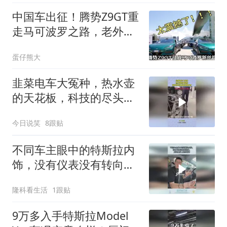
中国车出征！腾势Z9GT重
走马可波罗之路，老外看
呆了
蛋仔熊大
韭菜电车大冤种，热水壶
的天花板，科技的尽头原
来是烧开水
今日说笑
8跟贴
不同车主眼中的特斯拉内
饰，没有仪表没有转向
灯，属实最反人类的设计
隆科看生活
1跟贴
9万多入手特斯拉Model