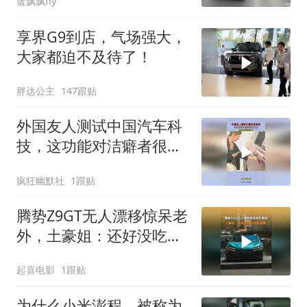
蓝飘飘fly
享界G9到店，气场强大，
大家都迫不及待了！
胖达公主
147跟贴
外国友人测试中国汽车科
技，这功能对洁癖者很友
好，果然遥遥领先
疯狂幽默社
1跟贴
腾势Z9GT无人漂移惊呆老
外，土豪姐：还好没吃太
多早餐
起喜电影
1跟贴
为什么小米澎程，被称为