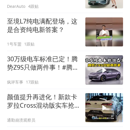
4跟贴
DearAuto
至境L7纯电满配登场，这
是合资纯电新答案？
1号车盟
1跟贴
30万级电车标准已定！腾
势Z9S只做两件事！#腾势
汽车#腾势Z9S#30万选车
疯评车事
17跟贴
#新能源汽车
颜值提升再进化！新款卡
罗拉Cross混动版实车抢
先泄密
通勤崩溃观察员