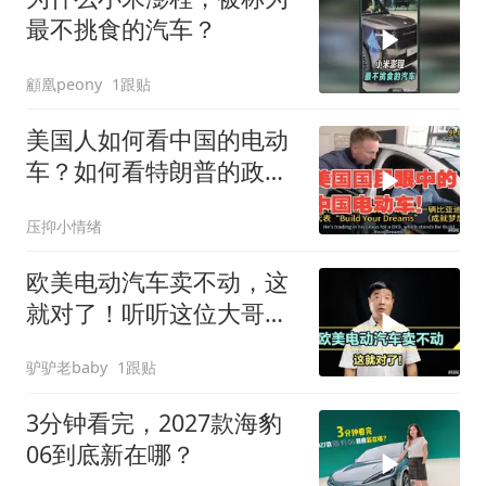
最不挑食的汽车？
顧凰peony
1跟贴
美国人如何看中国的电动
车？如何看特朗普的政
策？（真实评论）
压抑小情绪
欧美电动汽车卖不动，这
就对了！听听这位大哥怎
么分析的
驴驴老baby
1跟贴
3分钟看完，2027款海豹
06到底新在哪？