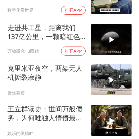
炸，中国松了口气
数字化看世界
打开APP
走进共工星，距离我们
137亿公里，一颗暗红色
的矮行星！
万物研究
3跟贴
打开APP
克里米亚夜空，两架无人
机撕裂寂静
聚焦幕后
王立群读史：世间万般债
务，为何唯独人情债最难
偿还？
娱乐的硬糖吖