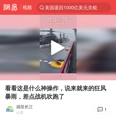
视频
美国退回1000亿美元关税
探寻“技能+”促就业创业新路
顾客结账把钱扔地上 服务员霸气扔回
38岁山东财大教授刘海明逝世
被泰航拒载中国乘客：免费改签没兑现
陕西柞水遭遇暴雨五千余户群众转移
银行午休1.5小时 留个窗口行不行
00:00
00:10
台风白海豚或在华东沿海登陆
Play
Ent
full
弹药库存告急 美军补货难
看看这是什么神操作，说来就来的狂风
暴雨，差点战机吹跑了
沙特否认与胡塞武装举行会谈
如何把百年大党建设得更加坚强有力
搞笑长江
1
山东