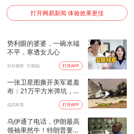
香港殿堂级填词人黎彼得因病离世 终年76岁
李亚鹏向地铁吐血女孩捐99999元
打开网易新闻 体验效果更佳
FIFA官方支持因凡蒂诺
41岁女子为鼓励女儿考上985研究生
势利眼的婆婆，一碗水端
乘客脱鞋散发异味 司机提醒反被怼
不平，寒透女儿心
日本籍女网红在韩直播时自杀身亡
杉杉燃剪
31跟贴
打开APP
恩比德变瘦引热议
总书记关心百姓身边这些民生大事
一张卫星图撕开美军遮羞
布：21万平方米弹坑，美
国捂了5个月的账本终于
战武科普
打开APP
藏不住了
乌伊通了电话，伊朗最高
领袖果然牛！特朗普要气