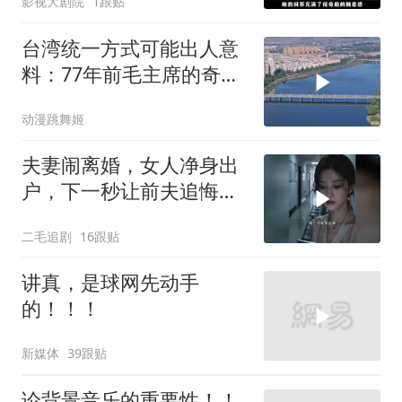
影视大剧院
1跟贴
台湾统一方式可能出人意
料：77年前毛主席的奇
谋，是最佳解决方案
动漫跳舞姬
夫妻闹离婚，女人净身出
户，下一秒让前夫追悔莫
及！
二毛追剧
16跟贴
讲真，是球网先动手
的！！！
新媒体
39跟贴
论背景音乐的重要性！！