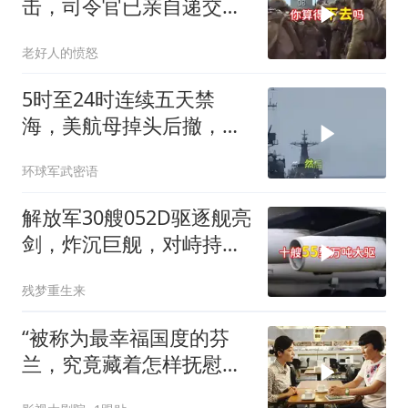
击，司令官已亲自递交文
书
老好人的愤怒
5时至24时连续五天禁
海，美航母掉头后撤，黄
岩岛大局已定
环球军武密语
解放军30艘052D驱逐舰亮
剑，炸沉巨舰，对峙持续
升级
残梦重生来
“被称为最幸福国度的芬
兰，究竟藏着怎样抚慰人
心的烟火气