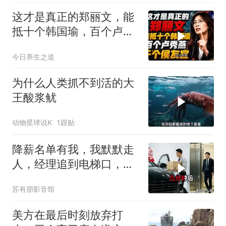
这才是真正的郑丽文，能
抵十个韩国瑜，百个卢秀
燕，千个侯友宜
今日养生之道
为什么人类抓不到活的大
王酸浆鱿
动物星球说K
1跟贴
降薪名单有我，我默默走
人，经理追到电梯口，见
我坐上保时捷愣住
苏有朋影音馆
美方在最后时刻放弃打