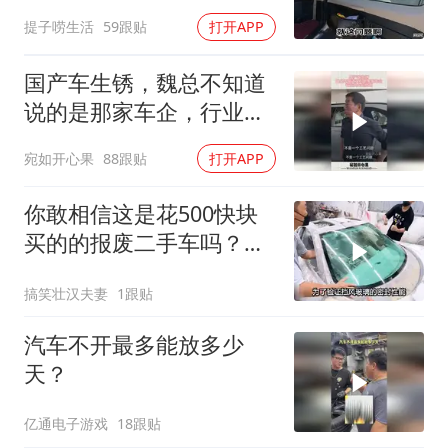
找他来修，太牛了
提子唠生活
59跟贴
打开APP
国产车生锈，魏总不知道
说的是那家车企，行业内
心知肚明
宛如开心果
88跟贴
打开APP
你敢相信这是花500快块
买的的报废二手车吗？改
装后惊艳所有
搞笑壮汉夫妻
1跟贴
汽车不开最多能放多少
天？
亿通电子游戏
18跟贴