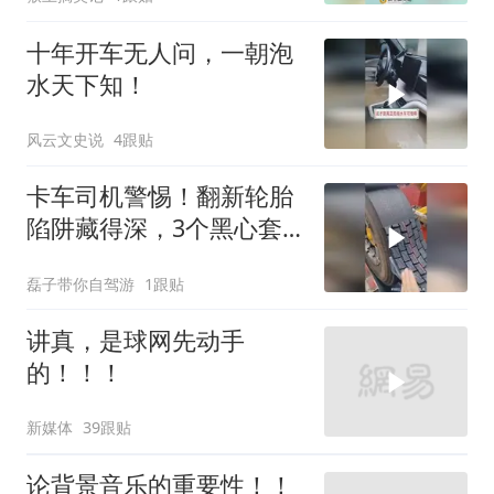
十年开车无人问，一朝泡
水天下知！
风云文史说
4跟贴
卡车司机警惕！翻新轮胎
陷阱藏得深，3个黑心套
路看完惊出冷汗
磊子带你自驾游
1跟贴
讲真，是球网先动手
的！！！
新媒体
39跟贴
论背景音乐的重要性！！