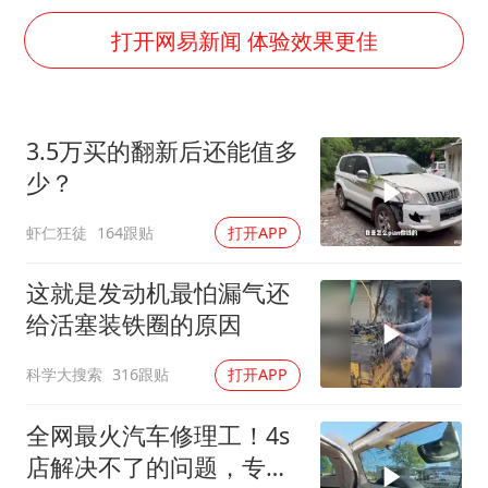
985博士后被曝在妻子孕期出轨后续
打开网易新闻 体验效果更佳
公司“上四休三”但要降薪1000元
男子杀人后逃进深山21年活得像野人
如何把百年大党建设得更加坚强有力？
3.5万买的翻新后还能值多
少？
虾仁狂徒
164跟贴
打开APP
这就是发动机最怕漏气还
给活塞装铁圈的原因
科学大搜索
316跟贴
打开APP
全网最火汽车修理工！4s
店解决不了的问题，专程