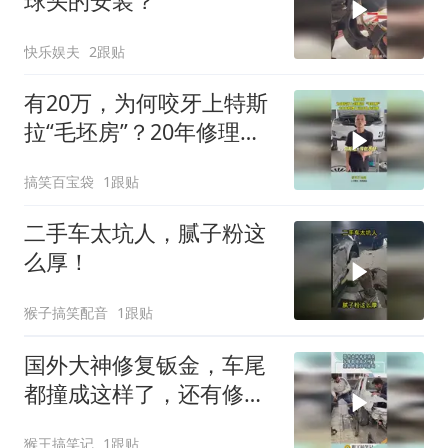
球头的安装？
快乐娱夫
2跟贴
有20万，为何咬牙上特斯
拉“毛坯房”？20年修理工
说出扎心实情！
搞笑百宝袋
1跟贴
二手车太坑人，腻子粉这
么厚！
猴子搞笑配音
1跟贴
国外大神修复钣金，车尾
都撞成这样了，还有修复
的可能吗？
猴王搞笑记
1跟贴