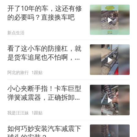
开了10年的车，这还有修
的必要吗？直接换车吧
新点生活
看了这小车的防撞杠，就
是货车追尾也不怕啊，还
能自动升降，太厉害了
阿北的旅行
1跟贴
小心夹断手指！卡车巨型
弹簧减震器，正确拆卸方
法看这里！
我是汪汪妹
1跟贴
如何巧妙安装汽车减震下