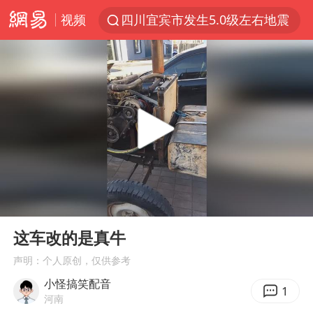
视频
四川宜宾市发生5.0级左右地震
改名后的“青海拉面”店
泰国校园枪击案死亡人数升至7人
1岁宝宝碰坏纸巾盒 宝妈被索赔924元
泰高官回应中国人在泰遭歧视：全面调查
女子开一天一夜空调后二氧化碳中毒
97岁英国奶奶飞上天再破吉尼斯纪录
00:00
00:15
“空调24小时开着更省电”不实
Play
Ent
full
70多岁父亲独自坐车到上海看望女儿
这车改的是真牛
OpenAI为免费用户升级GPT-5.6 Luna
声明：个人原创，仅供参考
小怪搞笑配音
“不建议大家买深色蛋糕”
1
河南