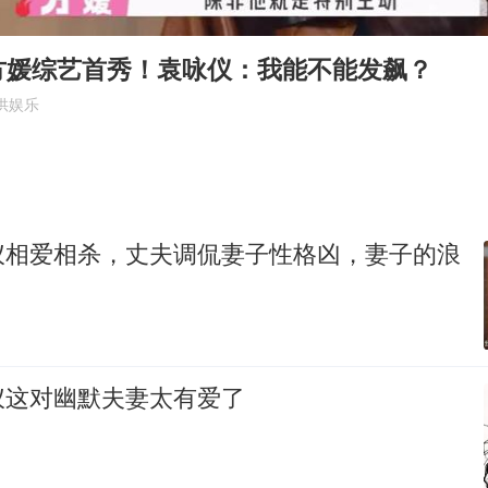
中国女篮70-67险胜尼日利亚女篮
百花奖开幕式
方媛综艺首秀！袁咏仪：我能不能发飙？
2名小孩玩手机低头幅度近乎折叠
供娱乐
美股存储板块集体大跌
胡彦斌韩磊 谁帮谁
夯实基础开新局
仪相爱相杀，丈夫调侃妻子性格凶，妻子的浪
仪这对幽默夫妻太有爱了