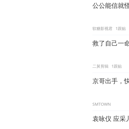
公公能信就
软糖影视君
1跟贴
救了自己一
二舅剪辑
1跟贴
京哥出手，
SMTOWN
袁咏仪 应采