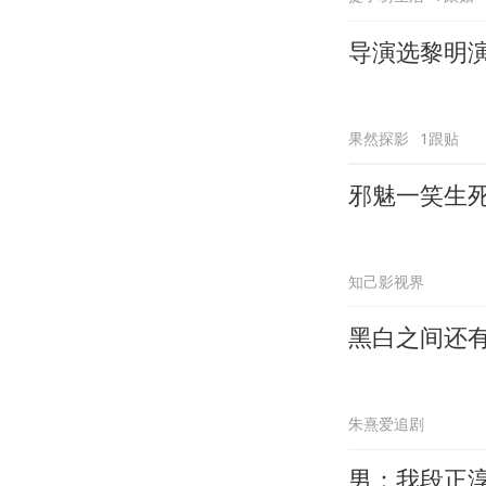
导演选黎明
果然探影
1跟贴
邪魅一笑生
知己影视界
黑白之间还
朱熹爱追剧
男：我段正