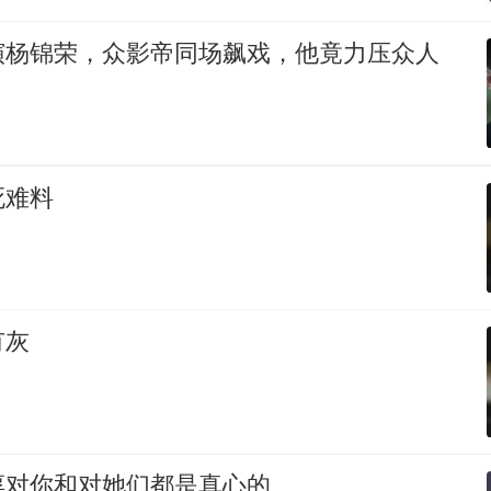
演杨锦荣，众影帝同场飙戏，他竟力压众人
死难料
有灰
淳对你和对她们都是真心的