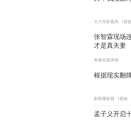
大力哥影视局
1跟
张智霖现场
才是真夫妻
卑微在线求锤
根据现实翻
剧蜀黍影视
1跟贴
孟子义开启