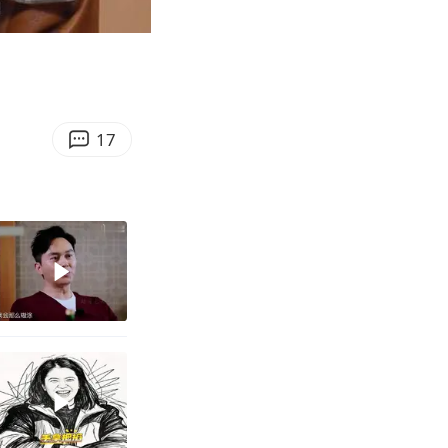
02:59
Enter
fullscreen
17