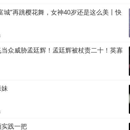
富城”再跳樱花舞，女神40岁还是这么美丨快
贴
飞当众威胁孟廷辉！孟廷辉被杖责二十！英寡
亲妹
贴
须实践一把