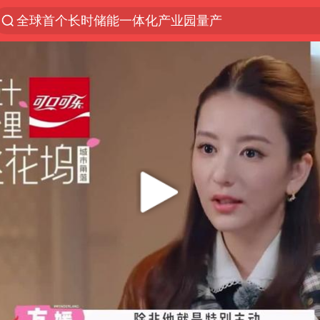
全球首个长时储能一体化产业园量产
台风白海豚已进入24小时警戒线
“秋天的第一杯奶茶”6岁了
上海：台风白海豚或将带来龙卷风
四川宜宾高县4.9级地震致1死
38岁演员求职万岁山NPC成功
国乒男单横滨冠军赛全军覆没
中巨芯：上半年归母净利润1405.77万元
东航：国内客票提前14天免费退改
日本试射“战斧”导弹，国防部回应
U17国足三连胜晋级明日之星半决赛