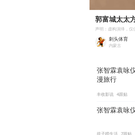
00:00
Play
郭富城太太
声明：虚构演绎，仅
刺头体育
内蒙古
张智霖袁咏
漫旅行
丰收影说
4跟贴
张智霖袁咏
提子唠生活
7跟贴