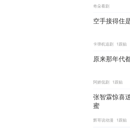
奇朵看剧
空手接得住
卡弹机追剧
1跟贴
原来那年代
阿娇侃剧
1跟贴
张智霖惊喜
蜜
辉哥说动漫
1跟贴