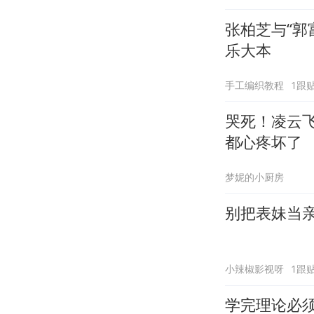
张柏芝与“郭
乐大本
手工编织教程
1跟
哭死！凌云
都心疼坏了
梦妮的小厨房
别把表妹当
小辣椒影视呀
1跟
学完理论必