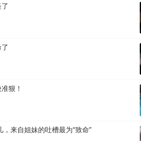
怪了
命了
快准狠！
儿，来自姐妹的吐槽最为“致命”