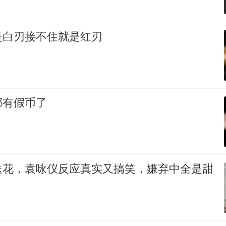
是白刃接不住就是红刃
都有假币了
送花，袁咏仪反应真实又搞笑，嫌弃中全是甜