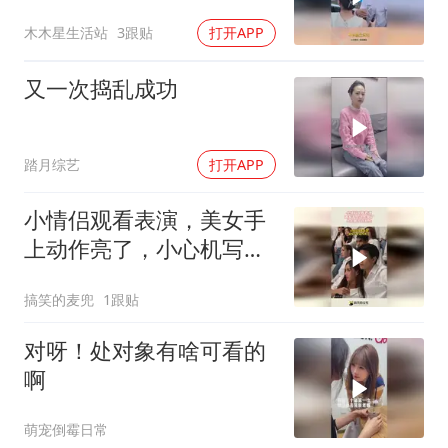
劲！
木木星生活站
3跟贴
打开APP
又一次捣乱成功
踏月综艺
打开APP
小情侣观看表演，美女手
上动作亮了，小心机写在
脸上！
搞笑的麦兜
1跟贴
对呀！处对象有啥可看的
啊
萌宠倒霉日常