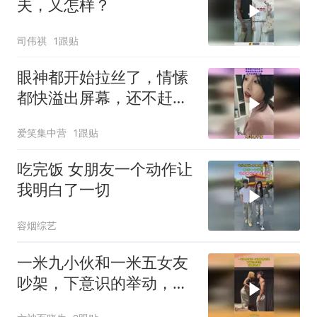
夫，又怎样？
司伟祺
1跟贴
眼神都开始拉丝了，情愫
都快溢出屏幕，还不赶紧
拿下她
爱笑集中营
1跟贴
吃完饭 女朋友一个动作让
我明白了一切
容烟综艺
一米九小伙和一米五女友
吵架，下意识的举动，简
直没看眼