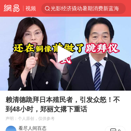
视频
光影经济撬动暑期消费新蓝海
陈思诚零点晒照为佟丽娅庆生
新疆优化调整景区内自驾服务费
《欢迎来龙餐馆》口碑
上四休三，但降薪1000元，你接受吗？
情侣在平潭拍日出时坠崖致一死一伤
检测列车撞人致11死2伤 涉事单位被罚
00:00
10:17
黄金牛市回来了吗
Play
Ent
full
36岁男演员成景区NPC后人气爆棚
赖清德跪拜日本殖民者，引发众怒！不
到48小时，郑丽文撂下重话
宇树王兴兴被问了360多个问题
声明：个人原创，仅供参考
全民健身事业高质量发展
看尽人间百态