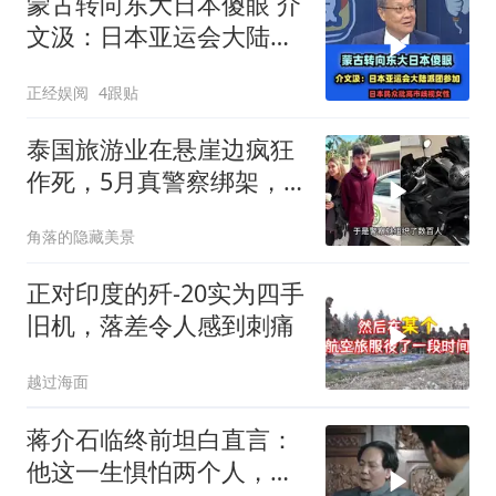
蒙古转向东大日本傻眼 介
文汲：日本亚运会大陆派
团参加！
正经娱阅
4跟贴
泰国旅游业在悬崖边疯狂
作死，5月真警察绑架，7
月假警察杀人
角落的隐藏美景
正对印度的歼-20实为四手
旧机，落差令人感到刺痛
越过海面
蒋介石临终前坦白直言：
他这一生惧怕两个人，却