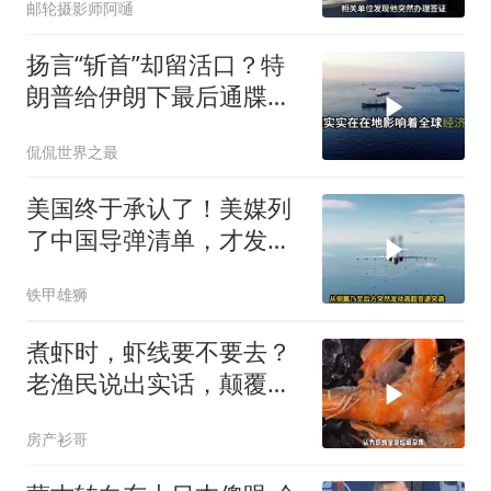
邮轮摄影师阿嗵
扬言“斩首”却留活口？特
朗普给伊朗下最后通牒，
这盘棋下得真精
侃侃世界之最
美国终于承认了！美媒列
了中国导弹清单，才发现
美军根本拦不住
铁甲雄狮
煮虾时，虾线要不要去？
老渔民说出实话，颠覆你
的认知
房产衫哥