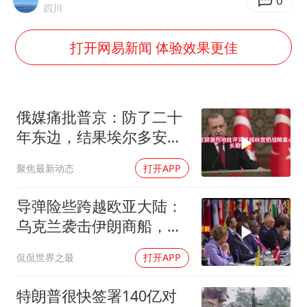
唐田赛前发布会上引用《孙子兵法》
0
四川
台当局重金为“台独”织“皇帝新衣”
打开网易新闻 体验效果更佳
商场现钱学森巨幅海报 负责人回应
几元成本的AI广告导致千万市值蒸发
老挝国会主席赛宋蓬逝世
俄媒痛批普京：防了二十
购飞机票7分钟后退票被扣2022元
年东边，结果埃尔多安把
后院抄了
乐享全民健身 共筑健康中国
聚焦最新动态
打开APP
导弹险些跨越欧亚大陆：
乌克兰袭击伊朗商船，差
点引爆两场战争的“连环
侃侃世界之最
打开APP
雷”
特朗普很快签署140亿对