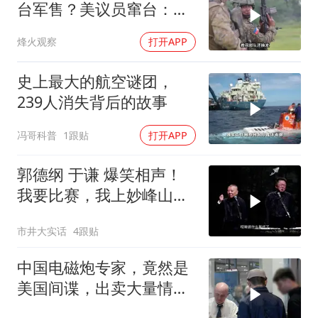
台军售？美议员窜台：必
须以实力拒统
烽火观察
打开APP
史上最大的航空谜团，
239人消失背后的故事
冯哥科普
1跟贴
打开APP
郭德纲 于谦 爆笑相声！
我要比赛，我上妙峰山干
嘛去？你去拜一拜冠军老
市井大实话
4跟贴
祖庙
中国电磁炮专家，竟然是
美国间谍，出卖大量情
报，让国家损失惨重