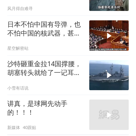
只敬佩一个人！
风月得自难寻
日本不怕中国有导弹，也
不怕中国的核武器，甚至
不怕中国的稀土制裁
星空解密站
沙特砸重金拉14国撑腰，
胡塞转头就给了一记耳
光，红海这条命脉真要断
小雪有话说
了？
讲真，是球网先动手
的！！！
新媒体
40跟贴