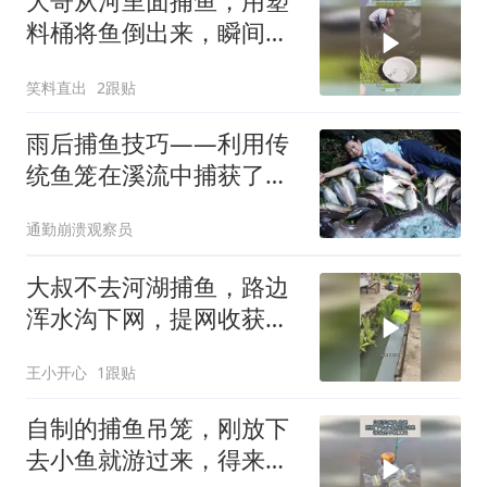
大哥从河里面捕鱼，用塑
料桶将鱼倒出来，瞬间就
被惊艳到！
笑料直出
2跟贴
雨后捕鱼技巧——利用传
统鱼笼在溪流中捕获了大
量野生鱼
通勤崩溃观察员
大叔不去河湖捕鱼，路边
浑水沟下网，提网收获一
堆小鱼！
王小开心
1跟贴
自制的捕鱼吊笼，刚放下
去小鱼就游过来，得来全