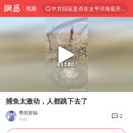
视频
中方回应是否在太平洋海底开采稀土
以“新”破局 首发经济点亮城市消费活力
佛得角门将亮相智利俱乐部主场
宇树科技发行价格150.80元/股
看守所辅警收受10万获刑1年
U17国足1分钟轰2球
法国将禁止“未经同意的电话营销”
00:00
00:17
今年已有4位周星驰电影配角去世
Play
Ent
full
“China Cool”成海外热词
捕鱼太激动，人都跳下去了
房主任回应争议
季同剪辑
2
河南
把党建设得更加坚强有力