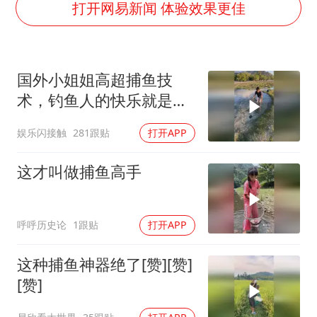
41岁女子为鼓励女儿考上985研究生
打开网易新闻 体验效果更佳
宇树科技王兴兴身家有望超200亿元
中国养老床位“三连降”
国外小姐姐高超捕鱼技
五粮液渠道价一箱上涨近百元
术，钓鱼人的快乐就是这
贵州轮胎子公司获美国退税8136万
么简单，还游刃有余
娱乐闪接触
281跟贴
打开APP
郑国霖回应去景区上班被保安拦下
CIA被曝已秘密设立古巴工作组
这才叫做捕鱼高手
奋进开新局 实干挑大梁
呼呼历史论
1跟贴
打开APP
这种捕鱼神器绝了[赞][赞]
[赞]