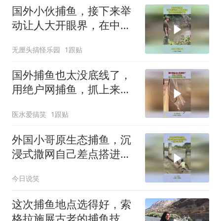
国外小伙捕鱼，接下来举
动让人大开眼界，在中国
这是违法行为
无厘头搞怪乐园
1跟贴
国外捕鱼也太没底线了，
用绝户网捕鱼，抓上来的
竟然都是小鱼！
医水爱搞笑
1跟贴
外国小哥原生态捕鱼，沉
浸式撒网自己差点搭进，
一点机会不错过！
今日说笑
这次捕鱼地点选得好，索
格拉施展古老的捕鱼技