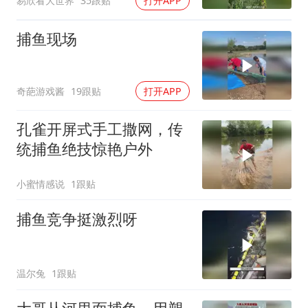
易欣看大世界
35跟贴
打开APP
捕鱼现场
奇葩游戏酱
19跟贴
打开APP
孔雀开屏式手工撒网，传
统捕鱼绝技惊艳户外
小蜜情感说
1跟贴
捕鱼竞争挺激烈呀
温尔兔
1跟贴