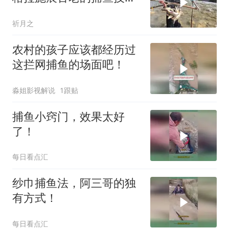
巧，收获一堆大肥鱼
祈月之
农村的孩子应该都经历过
这拦网捕鱼的场面吧！
淼姐影视解说
1跟贴
捕鱼小窍门，效果太好
了！
每日看点汇
纱巾捕鱼法，阿三哥的独
有方式！
每日看点汇