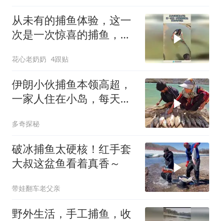
从未有的捕鱼体验，这一
次是一次惊喜的捕鱼，竟
有好多的鱼！
花心老奶奶
4跟贴
伊朗小伙捕鱼本领高超，
一家人住在小岛，每天捕
的鲜鱼吃不完
多奇探秘
破冰捕鱼太硬核！红手套
大叔这盆鱼看着真香～
带娃翻车老父亲
野外生活，手工捕鱼，收