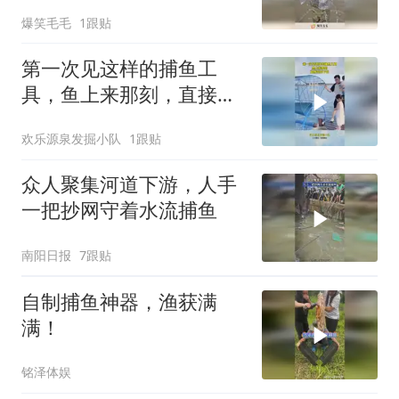
不费工夫！
爆笑毛毛
1跟贴
第一次见这样的捕鱼工
具，鱼上来那刻，直接惊
掉下巴
欢乐源泉发掘小队
1跟贴
众人聚集河道下游，人手
一把抄网守着水流捕鱼
南阳日报
7跟贴
自制捕鱼神器，渔获满
满！
铭泽体娱