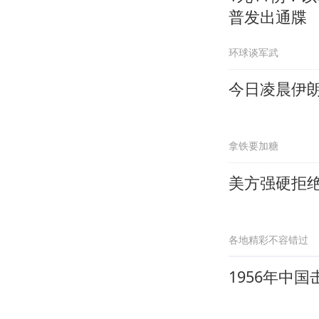
普发出通牒
环球谈军武
今日凌晨伊朗
拿铁要加糖
美方强硬拒
各地精彩不容错过
1956年中