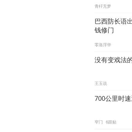
青杍无梦
巴西防长语
钱修门
零洛浮华
没有变戏法
王玉说
700公里时
窄门
6跟贴