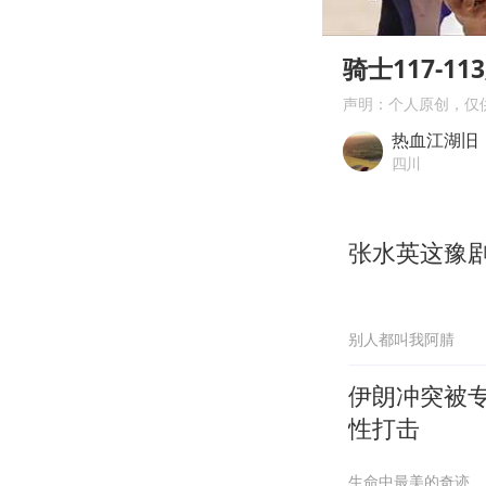
00:00
Play
骑士117-
声明：个人原创，仅
热血江湖旧
四川
张水英这豫
别人都叫我阿腈
伊朗冲突被
性打击
生命中最美的奇迹