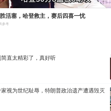
以军士兵把枪口对准中国记者
2025年小学教师减少13.19万
113胜活塞，哈登救主，赛后四喜一忧
韩军前线部队连曝丑闻
供参考
上海大部迎大暴雨
《龙餐馆》 冲奖
武契奇会见泽连斯基有何意图
剧简直太精彩了，真好听
笔试第一被劝弃考涉事副校长被撤职
奋力开创中国式现代化建设新局面
专家视为世纪耻辱，特朗普政治遗产遭遇毁灭