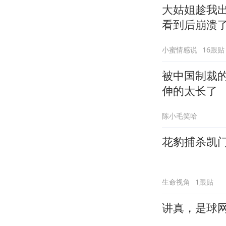
大姑姐趁我
看到后崩溃
小蜜情感说
16跟贴
被中国制裁
伸的太长了
陈小毛笑哈
花豹捕杀凯
生命视角
1跟贴
讲真，是球