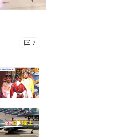
05:20
Enter
fullscreen
7