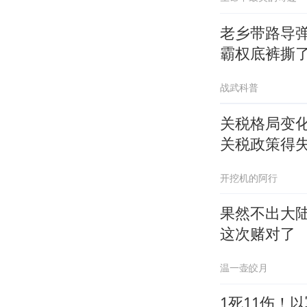
老乡带路导
霸权底裤撕
战武科普
关税格局变
关税政策得
开挖机的阿行
果然不出大
这次赌对了
温一壶皎月
1死11伤！