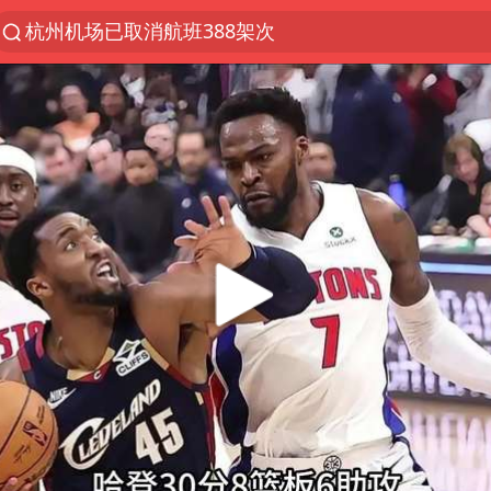
杭州机场已取消航班388架次
上半年我国经营主体结构持续优化
上海：5号线16号线浦江线全线停运
《披荆斩棘2026》阵容官宣
白海豚北上或致京津冀暴雨
国足U17与阿森纳决赛取消 并列冠军
上海有出现龙卷潜势
王艺迪无缘横滨赛决赛
上门女婿出轨女邻居多年被判重婚罪
女子发现前夫婚内与第三者育子
王艺迪2-4不敌张本美和止步4强