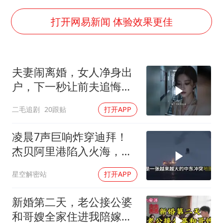
欧阳娜娜窦靖童好搭
打开网易新闻 体验效果更佳
中国女篮70-67险胜尼日利亚女篮
国防部：坚决反制任何闹海挑衅图谋
夫妻闹离婚，女人净身出
U17国足点球大战淘汰河床晋级决赛
户，下一秒让前夫追悔莫
“今天得有40℃了吧 为啥还不预警”
及！
二毛追剧
20跟贴
打开APP
“新疆阿勒泰八月能滑雪”不实
夯实基础开新局
凌晨7声巨响炸穿迪拜！
杰贝阿里港陷入火海，美
军弹药库告急让中东盟友
星空解密站
打开APP
彻底心寒
新婚第二天，老公接公婆
和哥嫂全家住进我陪嫁房