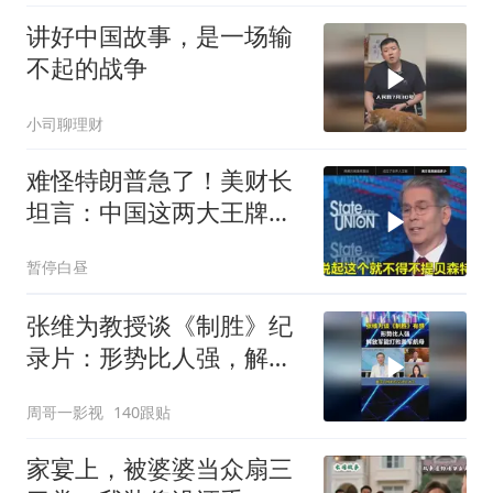
讲好中国故事，是一场输
不起的战争
小司聊理财
难怪特朗普急了！美财长
坦言：中国这两大王牌，
彻底锁死美国咽喉
暂停白昼
张维为教授谈《制胜》纪
录片：形势比人强，解放
军能打败美军航母！
周哥一影视
140跟贴
家宴上，被婆婆当众扇三