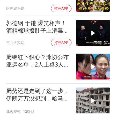
我转身上诉离婚
阿芒娱乐说
打开APP
郭德纲 于谦 爆笑相声！
酒精棉球擦肚子上消毒，
拿云南白药擦刀，是不是
市井大实话
打开APP
擦反了？
周继红下狠心？泳协公布
亚运名单，2人上桌3人下
桌，全红婵
局势还是走到了这一步，
伊朗万万没想到，哈马斯
居然跪在了黎明前
烽火观察
12跟贴