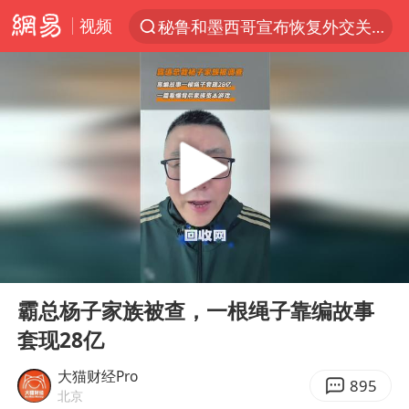
秘鲁和墨西哥宣布恢复外交关系
视频
“电影+”如何激发千亿级消费新活力？
台风白海豚已进入24小时警戒线
老中医：立秋后养心是关键
沙特土耳其巴基斯坦签署共同防务协议
中医教你一招提升气血
四川宜宾市高县4.9级地震致1人死亡
00:00
03:32
胡彦斌韩磊 谁帮谁
Play
Ent
台风白海豚或吞并鲸鱼 登陆地点更新
full
霸总杨子家族被查，一根绳子靠编故事
全球首个长时储能一体化产业园量产
套现28亿
胜宏科技：股票交易异常波动
大猫财经Pro
895
北京
中巨芯：上半年归母净利润1405.77万元