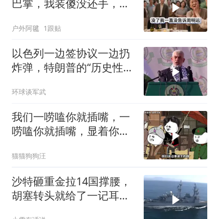
巴掌，我装傻没还手，悄
悄卖别墅搬家，8天后丈
户外阿毽
1跟贴
夫全家10人被新户主请出
家门
以色列一边签协议一边扔
炸弹，特朗普的“历史性协
议”到底算不算数
环球谈军武
我们一唠嗑你就插嘴，一
唠嗑你就插嘴，显着你
了？
猫猫狗狗汪
沙特砸重金拉14国撑腰，
胡塞转头就给了一记耳
光，红海这条命脉真要断