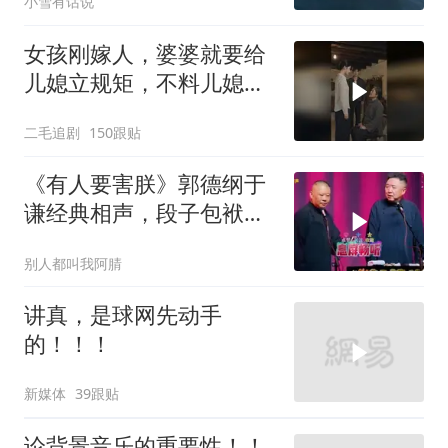
小雪有话说
了？
女孩刚嫁人，婆婆就要给
儿媳立规矩，不料儿媳不
是好惹的！
二毛追剧
150跟贴
《有人要害朕》郭德纲于
谦经典相声，段子包袱满
满！
别人都叫我阿腈
讲真，是球网先动手
的！！！
新媒体
39跟贴
论背景音乐的重要性！！