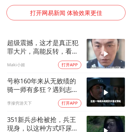
法国将禁止“未经同意的电话营销”
24小时不关空调 电费会更低吗
打开网易新闻 体验效果更佳
中国养老床位“三连降”
多地要求领导干部带头休假
超级震撼，这才是真正犯
吉林一“温度计大楼”读数爆表
罪大片，高能反转，看完
东方甄选被判赔偿江小白30万元
忍不住三刷了！
Maki小姬
打开APP
奋进开新局 实干挑大梁
号称160年来从无败绩的
骑一师有多狂？遇到志愿
军1天就老实了
李摻穷游天下
打开APP
351新兵步枪被抢，兵王
现身，以这种方式吓尿两