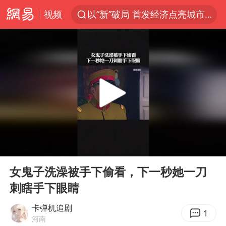
视频
以“新”破局 首发经济点亮城市消费活力
台风白海豚进入48小时警戒线
佛得角门将亮相智利俱乐部主场
中方回应是否在太平洋海底开采稀土
看守所辅警收受10万获刑1年
宇树科技发行价格150.80元/股
宇树科技王兴兴身家有望超200亿元
00:00
01:02
五粮液渠道价一箱上涨近百元
Play
Ent
full
CIA被曝已秘密设立古巴工作组
女鬼子洗澡被手下偷看，下一秒她一刀
刺瞎手下眼睛
U17国足1分钟轰2球
泰国一女公务员妆容引争议 本人回应
卡弹机追剧
1
河南