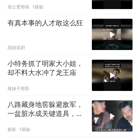
老公爱剪辑
1跟贴
有真本事的人才敢这么狂
甜妞追剧
小特务抓了明家大小姐，
却不料大水冲了龙王庙
辣妹子剪影
八路藏身地窖躲避敌军，
一盆脏水成关键道具，巧
妙骗过搜查化险为夷
捡影
1跟贴