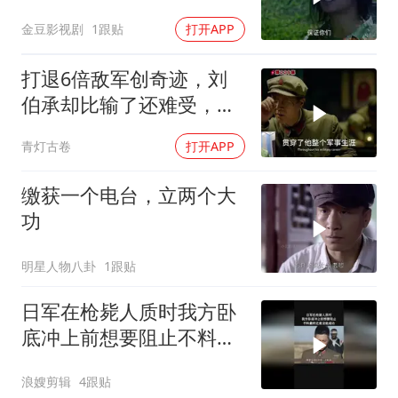
名歹徒
金豆影视剧
1跟贴
打开APP
打退6倍敌军创奇迹，刘
伯承却比输了还难受，对
一事耿耿于怀
青灯古卷
打开APP
缴获一个电台，立两个大
功
明星人物八卦
1跟贴
日军在枪毙人质时我方卧
底冲上前想要阻止不料最
终还是没能成功
浪嫂剪辑
4跟贴