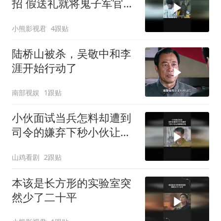
招 假送礼就将鬼子军官給
除掉
小熊影视君
4跟贴
陆桥山被杀，吴敬中和李
涯开始行动了
南部视娱
1跟贴
小伙面试当兵怎料却遭到
司令的嫌弃下秒小伙让他
颜面扫地
山鸡看剧
2跟贴
本该是长方形的实验室突
然少了二十平