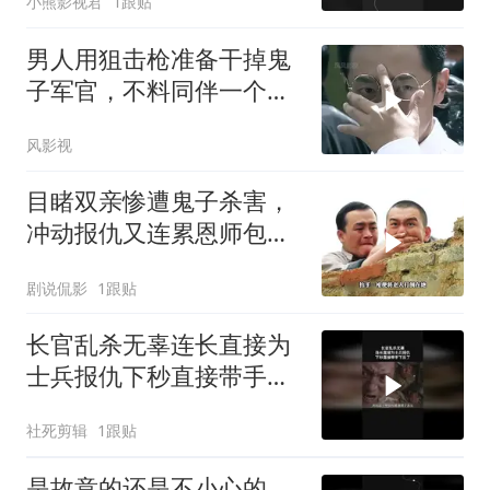
小熊影视君
1跟贴
男人用狙击枪准备干掉鬼
子军官，不料同伴一个手
势，竟察觉不对劲
风影视
目睹双亲惨遭鬼子杀害，
冲动报仇又连累恩师包疙
瘩丧命
剧说侃影
1跟贴
长官乱杀无辜连长直接为
士兵报仇下秒直接带手下
反了
社死剪辑
1跟贴
是故意的还是不小心的