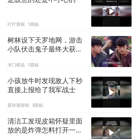
吖吖剪辑
1跟贴
树林设下天罗地网，游击
小队伏击鬼子最终大获全
胜
冷门精选
1跟贴
小孩放牛时发现敌人下秒
直接上报给了我军战士
莫玲珑剪辑
3跟贴
清洁工发现皮箱怀疑里面
放的是炸弹怎料打开一看
瞬间傻了