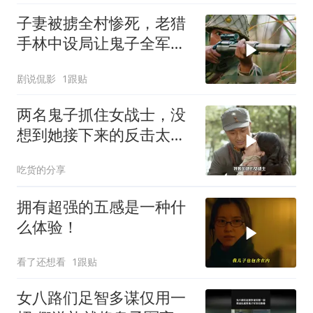
子妻被掳全村惨死，老猎
手林中设局让鬼子全军覆
灭陪葬
剧说侃影
1跟贴
两名鬼子抓住女战士，没
想到她接下来的反击太解
气
吃货的分享
拥有超强的五感是一种什
么体验！
看了还想看
1跟贴
女八路们足智多谋仅用一