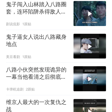
鬼子闯入山林踏入八路圈
套，连环陷阱杀得敌人落
花流水
剧说侃影
1跟贴
鬼子逼女人说出八路藏身
地点
美豆看剧
1跟贴
八路小伙突然发现诡异的
一幕当他看清之后彻底吓
傻了
卡弹机追剧
2跟贴
维京人最大的一次复仇之
战