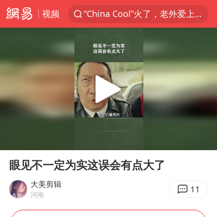
视频
“China Cool”火了，老外爱上中国避暑游
中国东方电气集团原党组副书记、董事宋致远被查
俄黑客称掌握北约直接参与袭俄证据
浙江海事局启动Ⅰ级防台应急响应
预计“白海豚”明晚将在浙江舟山到福建福鼎一带沿海登陆
云南一地村民过火把节意外灼伤16人
泰国初中生饮弹自尽前开了26枪
00:00
01:45
用AI造出新病毒意味着什么
Play
Ent
full
今年第二强台风将带来多大影响
眼见不一定为实这误会有点大了
美股创4月份以来最大单周涨幅
大美剪辑
11
河南
王虹邓煜的同学获统计学界诺贝尔奖