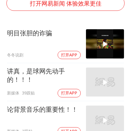
台州《告全体市民书》：非必要不外出
打开网易新闻 体验效果更佳
泰国校园枪击事件已致8死30余伤
胡彦斌获《歌手2026》歌王
明目张胆的诈骗
宇树王兴兴被问了360多个问题
美参院通过一项对俄能源领域制裁法案
冬冬说剧
打开APP
四川宜宾地震网友称睡觉被摇醒
夯实基础开新局
讲真，是球网先动手
的！！！
新媒体
39跟贴
打开APP
论背景音乐的重要性！！